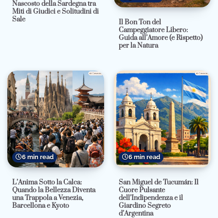
Nascosto della Sardegna tra
Miti di Giudici e Solitudini di
Sale
Il Bon Ton del
Campeggiatore Libero:
Guida all’Amore (e Rispetto)
per la Natura
6 min read
6 min read
L’Anima Sotto la Calca:
San Miguel de Tucumán: Il
Quando la Bellezza Diventa
Cuore Pulsante
una Trappola a Venezia,
dell’Indipendenza e il
Barcellona e Kyoto
Giardino Segreto
d’Argentina