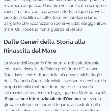
reverbero acquatico. Davanti a voi non c’è una semplice
vasca, ma una vera e propria cattedrale liquida dove la
luce del sole filtra dall’alto, frammentandosi in lame
d’argento che accarezzano i dorsi vellutati dei giganti del
mare. Qui, l’oceano non si guarda: si respira.
Dalle Ceneri della Storia alla
Rinascita del Mare
La storia dell’Acquario Churaumi è indissolubilmente
legata alla rinascita dell’intera prefettura di Okinawa.
Quest’isola, teatro di una delle più devastanti battaglie
della Seconda Guerra Mondiale, ha dovuto ricostruire la
propria identità mattone dopo mattone. La svolta
internazionale avvenne nel 1975, quando Motobu ospitò
l’
Esposizione Internazionale dell’Oceano
, un evento
globale nato per celebrare il legame ancestrale della
cultura Ryukyu con il mare. Sulle ceneri di quell’Expo,