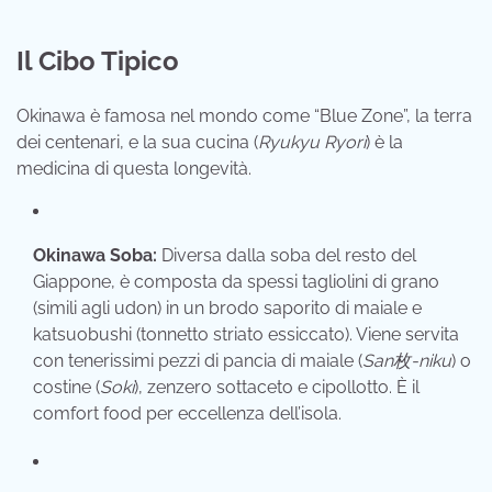
Il Cibo Tipico
Okinawa è famosa nel mondo come “Blue Zone”, la terra
dei centenari, e la sua cucina (
Ryukyu Ryori
) è la
medicina di questa longevità.
Okinawa Soba:
Diversa dalla soba del resto del
Giappone, è composta da spessi tagliolini di grano
(simili agli udon) in un brodo saporito di maiale e
katsuobushi (tonnetto striato essiccato). Viene servita
con tenerissimi pezzi di pancia di maiale (
San枚-niku
) o
costine (
Soki
), zenzero sottaceto e cipollotto. È il
comfort food per eccellenza dell’isola.