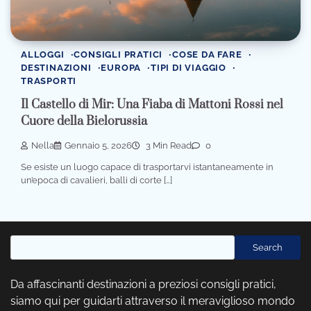
ALLOGGI
CONSIGLI PRATICI
COSE DA FARE
DESTINAZIONI
EUROPA
TIPI DI VIAGGIO
TRASPORTI
Il Castello di Mir: Una Fiaba di Mattoni Rossi nel
Cuore della Bielorussia
Nella
Gennaio 5, 2026
3 Min Read
0
Se esiste un luogo capace di trasportarvi istantaneamente in
un’epoca di cavalieri, balli di corte […]
Cerca
Search
Da affascinanti destinazioni a preziosi consigli pratici,
siamo qui per guidarti attraverso il meraviglioso mondo