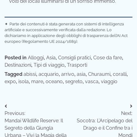
volti dei locali illuminarsi di un sorriso immenso.
✦
Parte dei contenuti è stata generata con sistemi di intelligenza
artificiale e successivamente verificata dalla redazione. Lo
dichiariamo in applicazione degli obblighi di trasparenza dell’AI Act
europeo (Regolamento UE 2024/1689).
Posted in
Alloggi
,
Asia
,
Consigli pratici
,
Cose da fare
,
Destinazioni
,
Tipi di viaggio
,
Trasporti
Tagged
abissi
,
acquario
,
arrivo
,
asia
,
Churaumi
,
coralli
,
expo
,
isola
,
mare
,
oceano
,
segreto
,
vasca
,
viaggio
Navigazione
Previous:
Next:
articoli
Mandai Wildlife Reserve: Il
Socotra: L’Arcipelago del
Segreto della Giungla
Drago e il Confine tra i
Urbana – Vivi la Magia della
Mondi