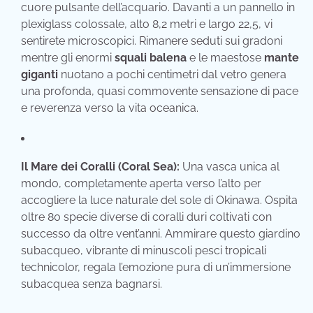
cuore pulsante dell’acquario. Davanti a un pannello in
plexiglass colossale, alto 8,2 metri e largo 22,5, vi
sentirete microscopici. Rimanere seduti sui gradoni
mentre gli enormi
squali balena
e le maestose
mante
giganti
nuotano a pochi centimetri dal vetro genera
una profonda, quasi commovente sensazione di pace
e reverenza verso la vita oceanica.
Il Mare dei Coralli (Coral Sea):
Una vasca unica al
mondo, completamente aperta verso l’alto per
accogliere la luce naturale del sole di Okinawa. Ospita
oltre 80 specie diverse di coralli duri coltivati con
successo da oltre vent’anni. Ammirare questo giardino
subacqueo, vibrante di minuscoli pesci tropicali
technicolor, regala l’emozione pura di un’immersione
subacquea senza bagnarsi.