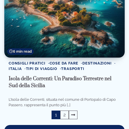
6 min read
CONSIGLI PRATICI
COSE DA FARE
DESTINAZIONI
ITALIA
TIPI DI VIAGGIO
TRASPORTI
Isola delle Correnti: Un Paradiso Terrestre nel
Sud della Sicilia
L’Isola delle Correnti, situata nel comune di Portopalo di Capo
Passero, rappresenta il punto più […]
Navigazione
1
2
articoli