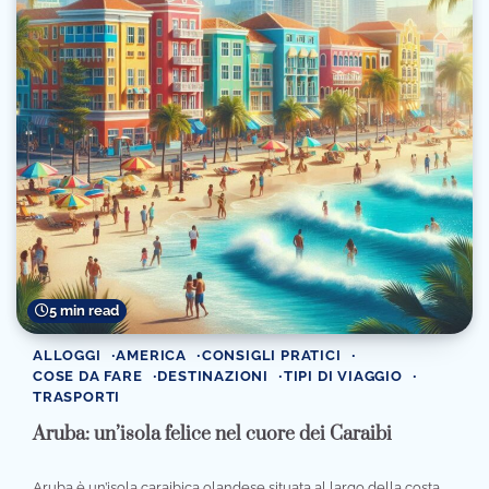
5 min read
ALLOGGI
AMERICA
CONSIGLI PRATICI
COSE DA FARE
DESTINAZIONI
TIPI DI VIAGGIO
TRASPORTI
Aruba: un’isola felice nel cuore dei Caraibi
Aruba è un’isola caraibica olandese situata al largo della costa