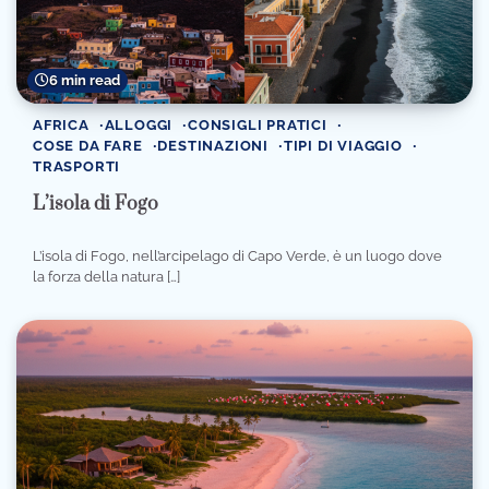
6 min read
AFRICA
ALLOGGI
CONSIGLI PRATICI
COSE DA FARE
DESTINAZIONI
TIPI DI VIAGGIO
TRASPORTI
L’isola di Fogo
L’isola di Fogo, nell’arcipelago di Capo Verde, è un luogo dove
la forza della natura […]