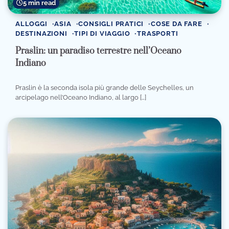
5 min read
ALLOGGI
ASIA
CONSIGLI PRATICI
COSE DA FARE
DESTINAZIONI
TIPI DI VIAGGIO
TRASPORTI
Praslin: un paradiso terrestre nell’Oceano
Indiano
Praslin è la seconda isola più grande delle Seychelles, un
arcipelago nell’Oceano Indiano, al largo […]