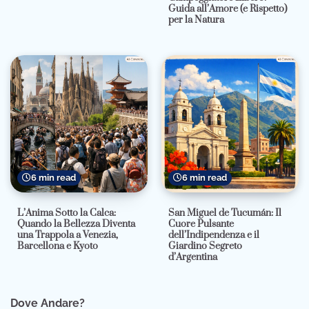
Guida all’Amore (e Rispetto)
per la Natura
6 min read
6 min read
L’Anima Sotto la Calca:
San Miguel de Tucumán: Il
Quando la Bellezza Diventa
Cuore Pulsante
una Trappola a Venezia,
dell’Indipendenza e il
Barcellona e Kyoto
Giardino Segreto
d’Argentina
Dove Andare?