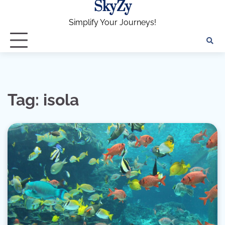
SkyZy
Skip
to
Simplify Your Journeys!
content
Tag:
isola