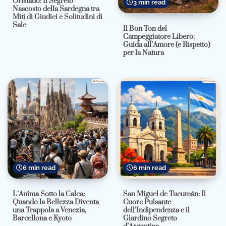
Oristano: Il Segreto
3 min read
Nascosto della Sardegna tra
Miti di Giudici e Solitudini di
Sale
Il Bon Ton del
Campeggiatore Libero:
Guida all’Amore (e Rispetto)
per la Natura
6 min read
6 min read
L’Anima Sotto la Calca:
San Miguel de Tucumán: Il
Quando la Bellezza Diventa
Cuore Pulsante
una Trappola a Venezia,
dell’Indipendenza e il
Barcellona e Kyoto
Giardino Segreto