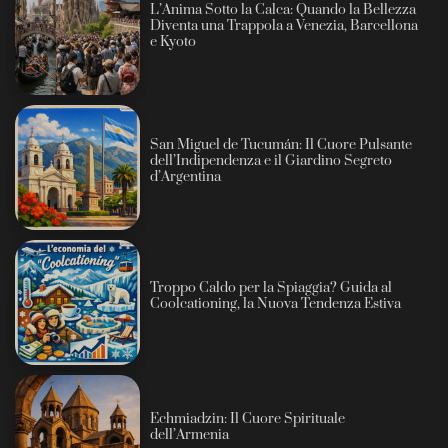
L’Anima Sotto la Calca: Quando la Bellezza
Diventa una Trappola a Venezia, Barcellona
e Kyoto
San Miguel de Tucumán: Il Cuore Pulsante
dell’Indipendenza e il Giardino Segreto
d’Argentina
Troppo Caldo per la Spiaggia? Guida al
Coolcationing, la Nuova Tendenza Estiva
Echmiadzin: Il Cuore Spirituale
dell’Armenia