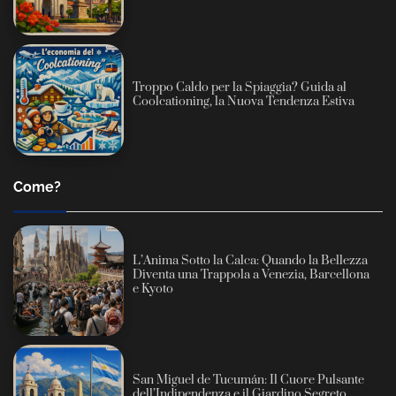
Troppo Caldo per la Spiaggia? Guida al
Coolcationing, la Nuova Tendenza Estiva
Come?
L’Anima Sotto la Calca: Quando la Bellezza
Diventa una Trappola a Venezia, Barcellona
e Kyoto
San Miguel de Tucumán: Il Cuore Pulsante
dell’Indipendenza e il Giardino Segreto