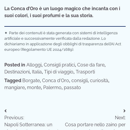
La Conca d’Oro è un luogo magico che incanta con i
suoi colori, i suoi profumi e la sua storia.
✦
Parte dei contenuti è stata generata con sistemi di intelligenza
artificiale e successivamente verificata dalla redazione. Lo
dichiariamo in applicazione degli obblighi di trasparenza dell’AI Act
europeo (Regolamento UE 2024/1689).
Posted in
Alloggi
,
Consigli pratici
,
Cose da fare
,
Destinazioni
,
Italia
,
Tipi di viaggio
,
Trasporti
Tagged
Borgate
,
Conca d'Oro
,
consigli
,
curiosità
,
mangiare
,
monte
,
Palermo
,
passato
Navigazione
Previous:
Next:
articoli
Napoli Sotterranea: un
Cosa portare nello zaino per