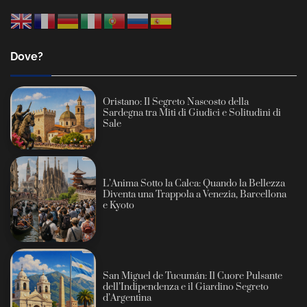
Dove?
Oristano: Il Segreto Nascosto della
Sardegna tra Miti di Giudici e Solitudini di
Sale
L’Anima Sotto la Calca: Quando la Bellezza
Diventa una Trappola a Venezia, Barcellona
e Kyoto
San Miguel de Tucumán: Il Cuore Pulsante
dell’Indipendenza e il Giardino Segreto
d’Argentina