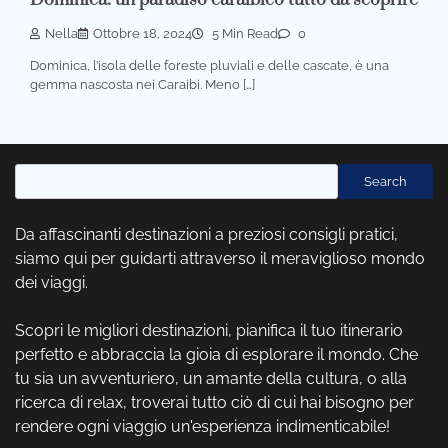
Dominica: un paradiso caraibico tutto da scoprire
Nella
Ottobre 18, 2024
5 Min Read
0
Dominica, l’isola delle foreste pluviali e delle cascate, è una
gemma nascosta nei Caraibi. Meno […]
Cerca
Search
Da affascinanti destinazioni a preziosi consigli pratici,
siamo qui per guidarti attraverso il meraviglioso mondo
dei viaggi.
Scopri le migliori destinazioni, pianifica il tuo itinerario
perfetto e abbraccia la gioia di esplorare il mondo. Che
tu sia un avventuriero, un amante della cultura, o alla
ricerca di relax, troverai tutto ciò di cui hai bisogno per
rendere ogni viaggio un'esperienza indimenticabile!