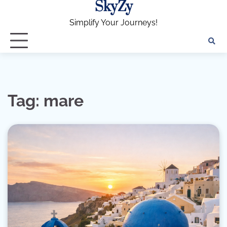
SkyZy
Skip
to
Simplify Your Journeys!
content
Tag:
mare