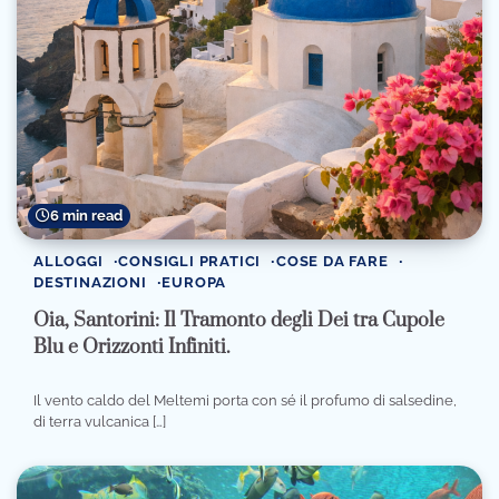
6 min read
ALLOGGI
CONSIGLI PRATICI
COSE DA FARE
DESTINAZIONI
EUROPA
Oia, Santorini: Il Tramonto degli Dei tra Cupole
Blu e Orizzonti Infiniti.
Il vento caldo del Meltemi porta con sé il profumo di salsedine,
di terra vulcanica […]