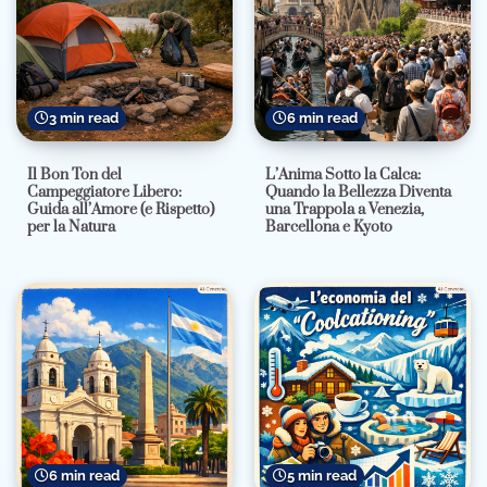
3 min read
6 min read
Il Bon Ton del
L’Anima Sotto la Calca:
Campeggiatore Libero:
Quando la Bellezza Diventa
Guida all’Amore (e Rispetto)
una Trappola a Venezia,
per la Natura
Barcellona e Kyoto
6 min read
5 min read