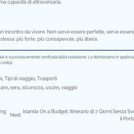
ma capacità di attraversarla.
n incontro da vivere. Non serve essere perfette, serve esser
stessa: più forte, più consapevole, più libera.
ciale e successivamente verificata dalla redazione. Lo dichiariamo in applic
/1689).
i
,
Tipi di viaggio
,
Trasporti
care
,
sera
,
sicurezza
,
uscire
,
viaggio
ong
Islanda On a Budget: Itinerario di 7 Giorni Senza S
Next:
il Port