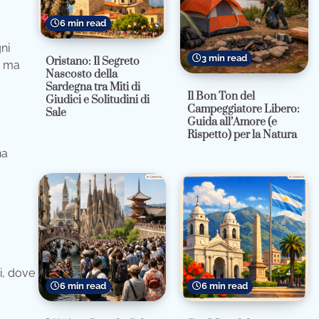
6 min read
ni
3 min read
Oristano: Il Segreto
, ma
Nascosto della
Sardegna tra Miti di
Il Bon Ton del
Giudici e Solitudini di
Campeggiatore Libero:
Sale
Guida all’Amore (e
Rispetto) per la Natura
na
i, dove
6 min read
6 min read