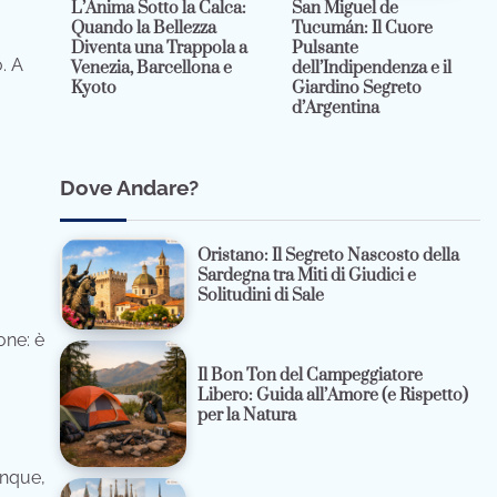
L’Anima Sotto la Calca:
San Miguel de
Quando la Bellezza
Tucumán: Il Cuore
Diventa una Trappola a
Pulsante
. A
Venezia, Barcellona e
dell’Indipendenza e il
Kyoto
Giardino Segreto
d’Argentina
Dove Andare?
Oristano: Il Segreto Nascosto della
Sardegna tra Miti di Giudici e
Solitudini di Sale
one: è
Il Bon Ton del Campeggiatore
Libero: Guida all’Amore (e Rispetto)
per la Natura
unque,