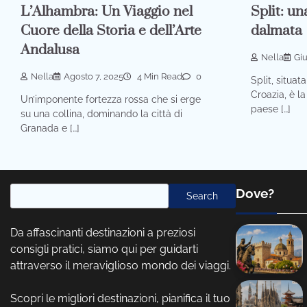
L’Alhambra: Un Viaggio nel
Split: un
Cuore della Storia e dell’Arte
dalmata
Andalusa
Nella
Giu
Nella
Agosto 7, 2025
4 Min Read
0
Split, situat
Croazia, è l
Un’imponente fortezza rossa che si erge
paese […]
su una collina, dominando la città di
Granada e […]
Cerca
Dove?
Search
Da affascinanti destinazioni a preziosi
consigli pratici, siamo qui per guidarti
attraverso il meraviglioso mondo dei viaggi.
Scopri le migliori destinazioni, pianifica il tuo