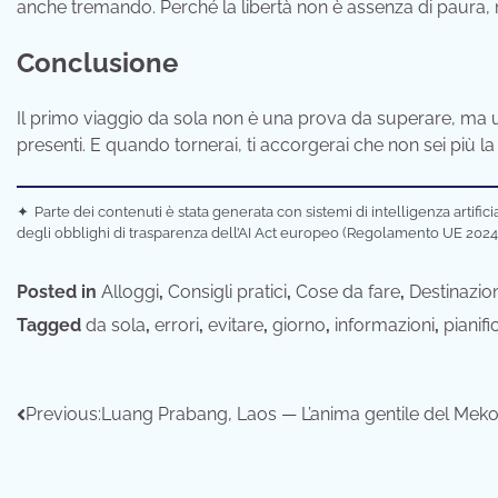
anche tremando. Perché la libertà non è assenza di paura, 
Conclusione
Il primo viaggio da sola non è una prova da superare, ma u
presenti. E quando tornerai, ti accorgerai che non sei più la 
✦
Parte dei contenuti è stata generata con sistemi di intelligenza artifi
degli obblighi di trasparenza dell’AI Act europeo (Regolamento UE 2024
Posted in
Alloggi
,
Consigli pratici
,
Cose da fare
,
Destinazion
Tagged
da sola
,
errori
,
evitare
,
giorno
,
informazioni
,
pianifi
Navigazione
Previous:
Luang Prabang, Laos — L’anima gentile del Mek
articoli