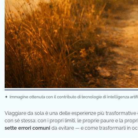
✦
Immagine ottenuta con il contributo di tecnologie di intelligenza artif
Viaggiare da sola è una delle esperienze più trasformative 
con sé stessa: con i propri limiti, le proprie paure e la prop
sette errori comuni
da evitare — e come trasformarli in occ