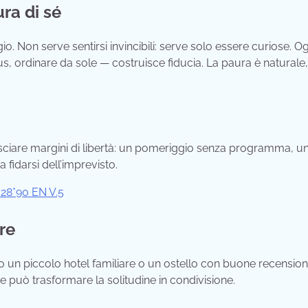
ra di sé
o. Non serve sentirsi invincibili: serve solo essere curiose. Og
, ordinare da sole — costruisce fiducia. La paura è naturale
lasciare margini di libertà: un pomeriggio senza programma, u
 fidarsi dell’imprevisto.
re
o un piccolo hotel familiare o un ostello con buone recension
te può trasformare la solitudine in condivisione.