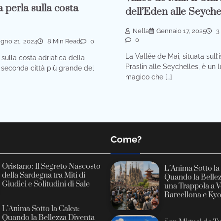
a perla sulla costa
dell’Eden alle Seyche
Nella
Gennaio 17, 2025
3
0
gno 21, 2024
8 Min Read
0
La Vallée de Mai, situata sull’i
a sulla costa adriatica della
Praslin alle Seychelles, è un 
a seconda città più grande del
magico che […]
Come?
Oristano: Il Segreto Nascosto
L’Anima Sotto la
della Sardegna tra Miti di
Quando la Belle
Giudici e Solitudini di Sale
una Trappola a V
Barcellona e Ky
L’Anima Sotto la Calca:
Quando la Bellezza Diventa