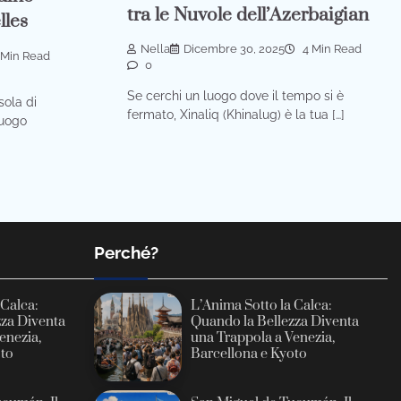
tra le Nuvole dell’Azerbaigian
lles
Nella
Dicembre 30, 2025
4 Min Read
 Min Read
0
Se cerchi un luogo dove il tempo si è
sola di
fermato, Xinaliq (Khinalug) è la tua […]
luogo
Perché?
 Calca:
L’Anima Sotto la Calca:
zza Diventa
Quando la Bellezza Diventa
enezia,
una Trappola a Venezia,
oto
Barcellona e Kyoto