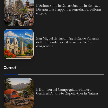
L’Anima Sotto la Calca: Quando la Bellezza
Diventa una Trappola a Venezia, Barcellona
e Kyoto
San Miguel de Tucumán: Il Cuore Pulsante
dell’Indipendenza e il Giardino Segreto
d’Argentina
Come?
Il Bon Ton del Campeggiatore Libero:
Guida all’Amore (e Rispetto) per la Natura