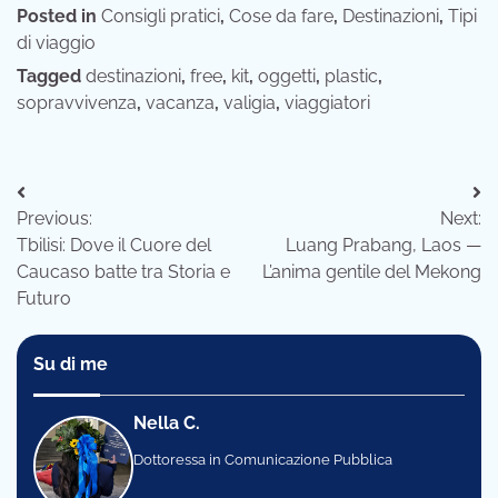
Posted in
Consigli pratici
,
Cose da fare
,
Destinazioni
,
Tipi
di viaggio
Tagged
destinazioni
,
free
,
kit
,
oggetti
,
plastic
,
sopravvivenza
,
vacanza
,
valigia
,
viaggiatori
Navigazione
Previous:
Next:
articoli
Tbilisi: Dove il Cuore del
Luang Prabang, Laos —
Caucaso batte tra Storia e
L’anima gentile del Mekong
Futuro
Su di me
Nella C.
Dottoressa in Comunicazione Pubblica