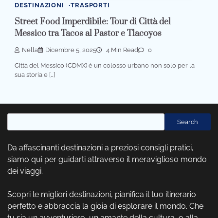
DESTINAZIONI
TRASPORTI
Street Food Imperdibile: Tour di Città del
Messico tra Tacos al Pastor e Tlacoyos
Nella
Dicembre 5, 2025
4 Min Read
0
Città del Messico (CDMX) è un colosso urbano non solo per la
sua storia e […]
Cerca
Search
Da affascinanti destinazioni a preziosi consigli pratici,
siamo qui per guidarti attraverso il meraviglioso mondo
dei viaggi.
Scopri le migliori destinazioni, pianifica il tuo itinerario
perfetto e abbraccia la gioia di esplorare il mondo. Che
tu sia un avventuriero, un amante della cultura, o alla