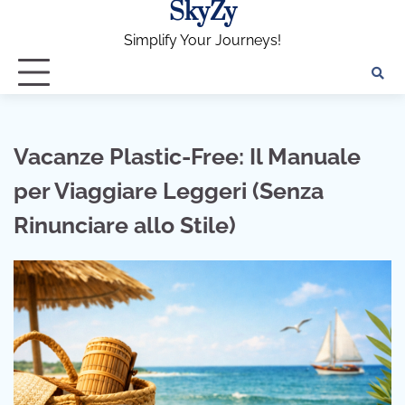
SkyZy
Skip
to
Simplify Your Journeys!
content
Vacanze Plastic-Free: Il Manuale
per Viaggiare Leggeri (Senza
Rinunciare allo Stile)