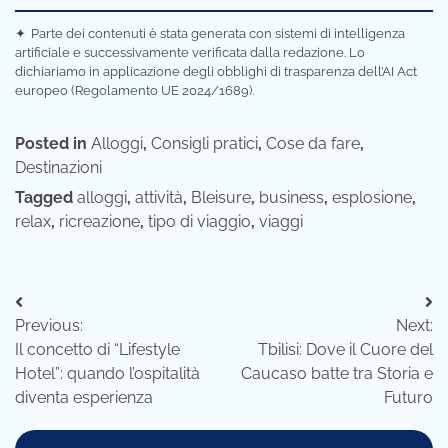
✦
Parte dei contenuti è stata generata con sistemi di intelligenza
artificiale e successivamente verificata dalla redazione. Lo
dichiariamo in applicazione degli obblighi di trasparenza dell’AI Act
europeo (Regolamento UE 2024/1689).
Posted in
Alloggi
,
Consigli pratici
,
Cose da fare
,
Destinazioni
Tagged
alloggi
,
attività
,
Bleisure
,
business
,
esplosione
,
relax
,
ricreazione
,
tipo di viaggio
,
viaggi
Navigazione
Previous:
Next:
articoli
Il concetto di “Lifestyle
Tbilisi: Dove il Cuore del
Hotel”: quando l’ospitalità
Caucaso batte tra Storia e
diventa esperienza
Futuro