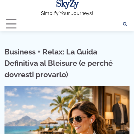
SkyZy
Skip
to
Simplify Your Journeys!
content
Business + Relax: La Guida
Definitiva al Bleisure (e perché
dovresti provarlo)