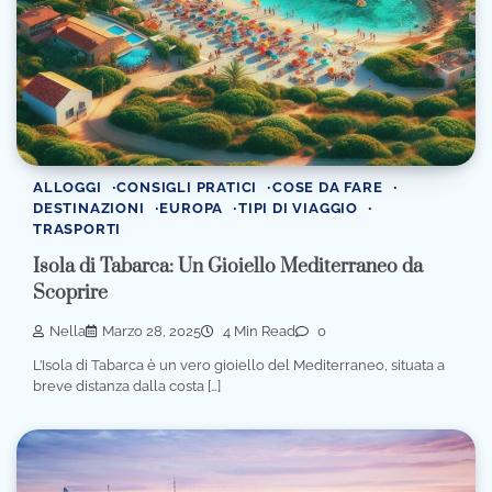
ALLOGGI
CONSIGLI PRATICI
COSE DA FARE
DESTINAZIONI
EUROPA
TIPI DI VIAGGIO
TRASPORTI
Isola di Tabarca: Un Gioiello Mediterraneo da
Scoprire
Nella
Marzo 28, 2025
4 Min Read
0
L’Isola di Tabarca è un vero gioiello del Mediterraneo, situata a
breve distanza dalla costa […]