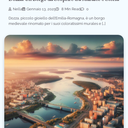
Nella
Gennaio 13, 2025
8 Min Read
0
Dozza, piccolo gioiello dell’Emilia-Romagna, è un borgo
medievale rinomato per i suoi coloratissimi murales e […]