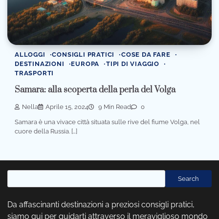
ALLOGGI
CONSIGLI PRATICI
COSE DA FARE
DESTINAZIONI
EUROPA
TIPI DI VIAGGIO
TRASPORTI
Samara: alla scoperta della perla del Volga
Nella
Aprile 15, 2024
9 Min Read
0
Samara è una vivace città situata sulle rive del fiume Volga, nel
cuore della Russia. […]
Cerca
Search
Da affascinanti destinazioni a preziosi consigli pratici,
siamo qui per guidarti attraverso il meraviglioso mondo