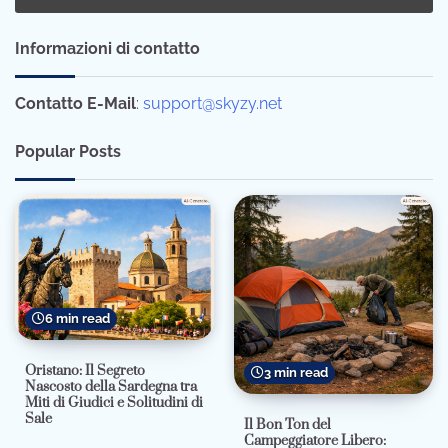
Informazioni di contatto
Contatto E-Mail
:
support@skyzy.net
Popular Posts
6 min read
Oristano: Il Segreto
3 min read
Nascosto della Sardegna tra
Miti di Giudici e Solitudini di
Sale
Il Bon Ton del
Campeggiatore Libero: