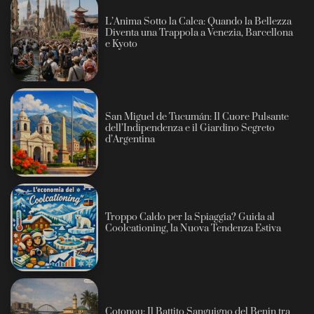
L’Anima Sotto la Calca: Quando la Bellezza
Diventa una Trappola a Venezia, Barcellona
e Kyoto
San Miguel de Tucumán: Il Cuore Pulsante
dell’Indipendenza e il Giardino Segreto
d’Argentina
Troppo Caldo per la Spiaggia? Guida al
Coolcationing, la Nuova Tendenza Estiva
Cotonou: Il Battito Sanguigno del Benin tra