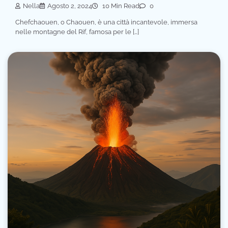
Nella
Agosto 2, 2024
10 Min Read
0
Chefchaouen, o Chaouen, è una città incantevole, immersa
nelle montagne del Rif, famosa per le […]