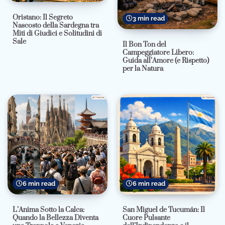
Oristano: Il Segreto
3 min read
Nascosto della Sardegna tra
Miti di Giudici e Solitudini di
Sale
Il Bon Ton del
Campeggiatore Libero:
Guida all’Amore (e Rispetto)
per la Natura
6 min read
6 min read
L’Anima Sotto la Calca:
San Miguel de Tucumán: Il
Quando la Bellezza Diventa
Cuore Pulsante