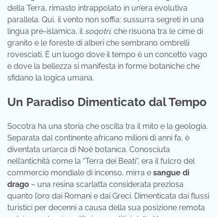
della Terra, rimasto intrappolato in un’era evolutiva
parallela. Qui, il vento non soffia: sussurra segreti in una
lingua pre-islamica, il
soqotri
, che risuona tra le cime di
granito e le foreste di alberi che sembrano ombrelli
rovesciati. È un luogo dove il tempo è un concetto vago
e dove la bellezza si manifesta in forme botaniche che
sfidano la logica umana.
Un Paradiso Dimenticato dal Tempo
Socotra ha una storia che oscilla tra il mito e la geologia.
Separata dal continente africano milioni di anni fa, è
diventata un’arca di Noè botanica. Conosciuta
nell’antichità come la “Terra dei Beati”, era il fulcro del
commercio mondiale di incenso, mirra e
sangue di
drago
– una resina scarlatta considerata preziosa
quanto l’oro dai Romani e dai Greci. Dimenticata dai flussi
turistici per decenni a causa della sua posizione remota