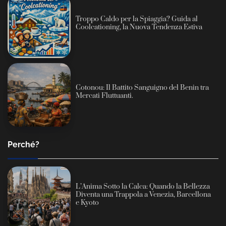
Troppo Caldo per la Spiaggia? Guida al
Coolcationing, la Nuova Tendenza Estiva
Cotonou: Il Battito Sanguigno del Benin tra
Mercati Fluttuanti.
Perché?
L’Anima Sotto la Calca: Quando la Bellezza
Diventa una Trappola a Venezia, Barcellona
e Kyoto