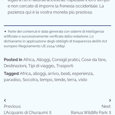
e non cercate di imporre la frenesia occidentale. La
pazienza qui è la vostra moneta più preziosa.
✦
Parte dei contenuti è stata generata con sistemi di intelligenza
artificiale e successivamente verificata dalla redazione. Lo
dichiariamo in applicazione degli obblighi di trasparenza dell’AI Act
europeo (Regolamento UE 2024/1689).
Posted in
Africa
,
Alloggi
,
Consigli pratici
,
Cose da fare
,
Destinazioni
,
Tipi di viaggio
,
Trasporti
Tagged
Africa
,
alloggi
,
arrivo
,
beati
,
esperienza
,
paradiso
,
Socotra
,
tempo
,
tende
,
terra
,
visto
Navigazione
Previous:
Next:
articoli
L’Acquario di Churaumi: Il
Ranua Wildlife Park: Il