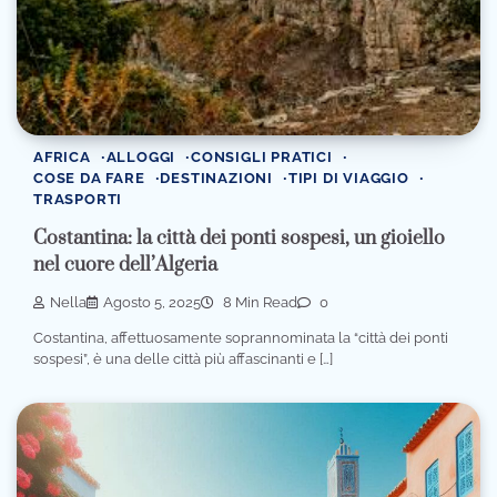
AFRICA
ALLOGGI
CONSIGLI PRATICI
COSE DA FARE
DESTINAZIONI
TIPI DI VIAGGIO
TRASPORTI
Costantina: la città dei ponti sospesi, un gioiello
nel cuore dell’Algeria
Nella
Agosto 5, 2025
8 Min Read
0
Costantina, affettuosamente soprannominata la “città dei ponti
sospesi”, è una delle città più affascinanti e […]