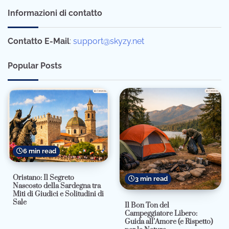
Informazioni di contatto
Contatto E-Mail
:
support@skyzy.net
Popular Posts
6 min read
Oristano: Il Segreto
3 min read
Nascosto della Sardegna tra
Miti di Giudici e Solitudini di
Sale
Il Bon Ton del
Campeggiatore Libero:
Guida all’Amore (e Rispetto)