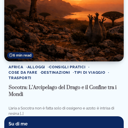
6 min read
AFRICA
ALLOGGI
CONSIGLI PRATICI
COSE DA FARE
DESTINAZIONI
TIPI DI VIAGGIO
TRASPORTI
Socotra: L’Arcipelago del Drago e il Confine tra i
Mondi
L’aria a Socotra non è fatta solo di ossigeno e azoto: è intrisa di
resina […]
Su di me