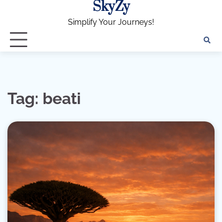
SkyZy
Skip
to
Simplify Your Journeys!
content
Tag:
beati