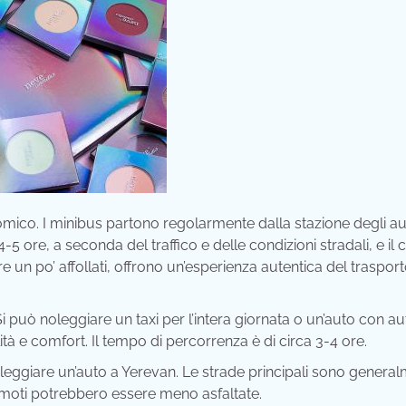
omico. I minibus partono regolarmente dalla stazione degli a
 4-5 ore, a seconda del traffico e delle condizioni stradali, e il 
un po’ affollati, offrono un’esperienza autentica del traspor
può noleggiare un taxi per l’intera giornata o un’auto con auti
tà e comfort. Il tempo di percorrenza è di circa 3-4 ore.
oleggiare un’auto a Yerevan. Le strade principali sono genera
remoti potrebbero essere meno asfaltate.