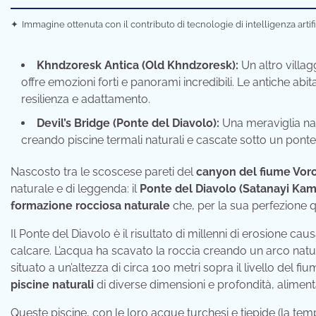
✦
Immagine ottenuta con il contributo di tecnologie di intelligenza artif
Khndzoresk Antica (Old Khndzoresk):
Un altro villa
offre emozioni forti e panorami incredibili. Le antiche abit
resilienza e adattamento.
Devil’s Bridge (Ponte del Diavolo):
Una meraviglia nat
creando piscine termali naturali e cascate sotto un ponte 
Nascosto tra le scoscese pareti del
canyon del fiume Vor
naturale e di leggenda: il
Ponte del Diavolo (Satanayi Kam
formazione rocciosa naturale
che, per la sua perfezione qu
Il Ponte del Diavolo è il risultato di millenni di erosione cau
calcare. L’acqua ha scavato la roccia creando un arco natu
situato a un’altezza di circa 100 metri sopra il livello del fi
piscine naturali
di diverse dimensioni e profondità, aliment
Queste piscine, con le loro acque turchesi e tiepide (la temp