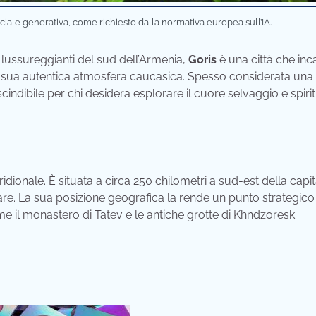
iciale generativa, come richiesto dalla normativa europea sull’IA.
i lussureggianti del sud dell’Armenia,
Goris
è una città che inc
 la sua autentica atmosfera caucasica. Spesso considerata una
indibile per chi desidera esplorare il cuore selvaggio e spiri
idionale. È situata a circa 250 chilometri a sud-est della capit
 mare. La sua posizione geografica la rende un punto strategico
 come il monastero di Tatev e le antiche grotte di Khndzoresk.