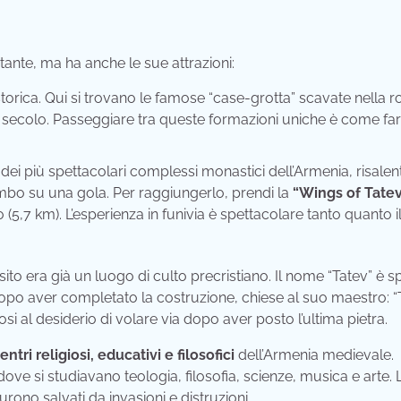
tante, ma ha anche le sue attrazioni:
storica. Qui si trovano le famose “case-grotta” scavate nella r
XX secolo. Passeggiare tra queste formazioni uniche è come fa
i più spettacolari complessi monastici dell’Armenia, risalent
mbo su una gola. Per raggiungerlo, prendi la
“Wings of Tatev
 (5,7 km). L’esperienza in funivia è spettacolare tanto quanto i
l sito era già un luogo di culto precristiano. Il nome “Tatev” è 
opo aver completato la costruzione, chiese al suo maestro: “
endosi al desiderio di volare via dopo aver posto l’ultima pietra.
entri religiosi, educativi e filosofici
dell’Armenia medievale.
ove si studiavano teologia, filosofia, scienze, musica e arte. 
urono salvati da invasioni e distruzioni.