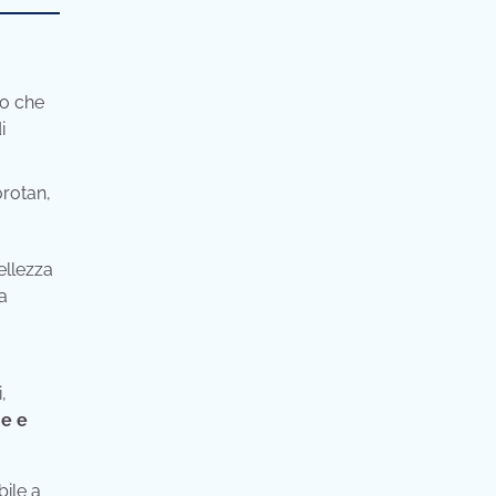
so che
i
orotan,
ellezza
a
,
he e
bile a