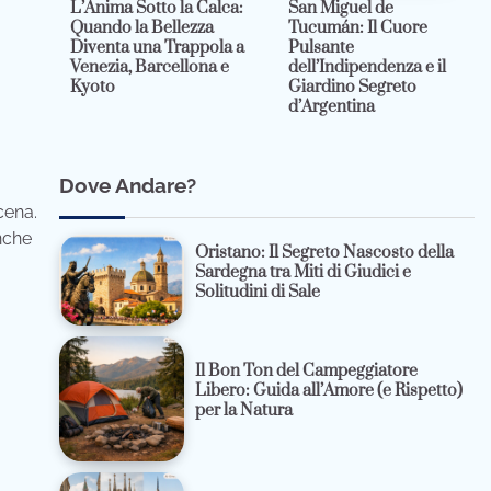
L’Anima Sotto la Calca:
San Miguel de
Quando la Bellezza
Tucumán: Il Cuore
Diventa una Trappola a
Pulsante
Venezia, Barcellona e
dell’Indipendenza e il
Kyoto
Giardino Segreto
d’Argentina
Dove Andare?
cena.
nche
Oristano: Il Segreto Nascosto della
Sardegna tra Miti di Giudici e
Solitudini di Sale
Il Bon Ton del Campeggiatore
Libero: Guida all’Amore (e Rispetto)
per la Natura