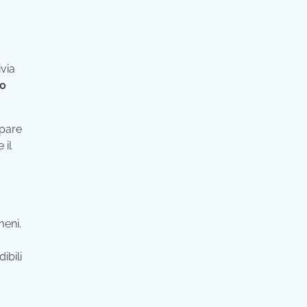
via
do
ppare
 il
meni.
ibili