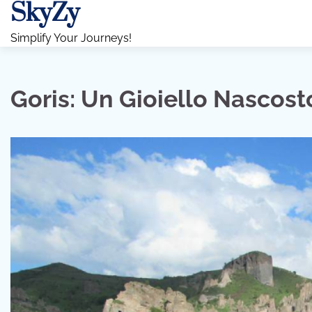
SkyZy
Skip
to
Simplify Your Journeys!
content
Goris: Un Gioiello Nascos