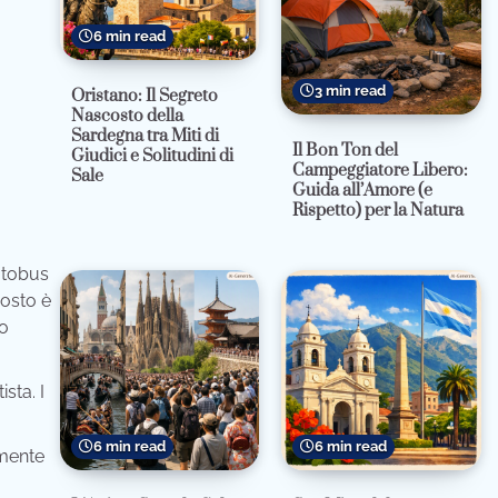
6 min read
3 min read
Oristano: Il Segreto
Nascosto della
Sardegna tra Miti di
Il Bon Ton del
Giudici e Solitudini di
Campeggiatore Libero:
Sale
Guida all’Amore (e
Rispetto) per la Natura
utobus
costo è
to
sta. I
6 min read
6 min read
lmente