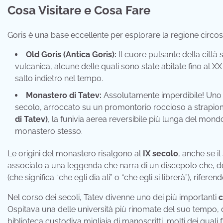
Cosa Visitare e Cosa Fare
Goris è una base eccellente per esplorare la regione circos
Old Goris (Antica Goris):
Il cuore pulsante della città 
vulcanica, alcune delle quali sono state abitate fino al 
salto indietro nel tempo.
Monastero di Tatev:
Assolutamente imperdibile! Uno de
secolo, arroccato su un promontorio roccioso a strapio
di Tatev)
, la funivia aerea reversibile più lunga del mondo
monastero stesso.
Le origini del monastero risalgono al
IX secolo
, anche se i
associato a una leggenda che narra di un discepolo che, d
(che significa “che egli dia ali” o “che egli si librerà”), rifer
Nel corso dei secoli, Tatev divenne uno dei più importanti
c
Ospitava una delle università più rinomate del suo tempo, d
biblioteca custodiva migliaia di manoscritti, molti dei quali f