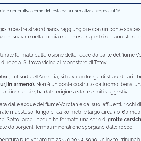
iciale generativa, come richiesto dalla normativa europea sull’IA.
ggio rupestre straordinario, raggiungibile con un ponte sospe
azioni scavate nella roccia e le chiese rupestri narrano storie d
urale formata dall’erosione delle rocce da parte del fiume V
di roccia. Si trova vicino al Monastero di Tatev.
otan
, nel sud dell’Armenia, si trova un luogo di straordinaria b
urj in armeno)
. Non è un ponte costruito dall’uomo, bensì un
asi incredibile, ha dato origine a storie e miti suggestivi.
sata dalle acque del fiume Vorotan e dai suoi affluenti, ricchi di
rale maestoso, lungo circa 30 metri e largo circa 50-60 metri
ume. Sotto l’arco, l’acqua ha formato una serie di
grotte carsic
ate da sorgenti termali minerali che sgorgano dalle rocce.
eratura può variare tra 25°C e 30°C), sono un invito irrinuncia