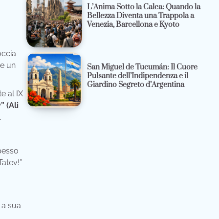
L’Anima Sotto la Calca: Quando la
Bellezza Diventa una Trappola a
Venezia, Barcellona e Kyoto
occia
re un
San Miguel de Tucumán: Il Cuore
Pulsante dell’Indipendenza e il
Giardino Segreto d’Argentina
e al IX
” (Ali
l
spesso
Tatev!”
La sua