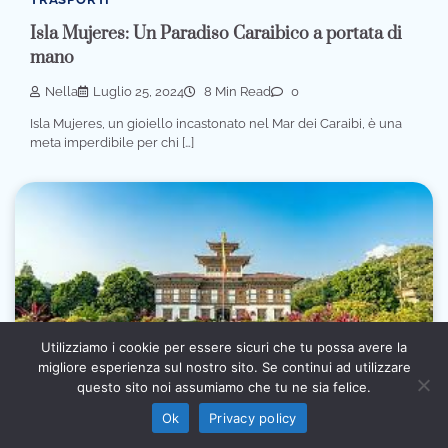
Isla Mujeres: Un Paradiso Caraibico a portata di
mano
Nella
Luglio 25, 2024
8 Min Read
0
Isla Mujeres, un gioiello incastonato nel Mar dei Caraibi, è una
meta imperdibile per chi […]
Utilizziamo i cookie per essere sicuri che tu possa avere la
migliore esperienza sul nostro sito. Se continui ad utilizzare
Informativa sull’intelligenza artificiale: alcuni contenuti
questo sito noi assumiamo che tu ne sia felice.
di questo sito sono prodotti con l’ausilio di sistemi
Ho capito
automatici e revisionati prima della pubblicazione (AI
Ok
Privacy policy
Act, Regolamento UE 2024/1689).
ALLOGGI
ASIA
CONSIGLI PRATICI
COSE DA FARE