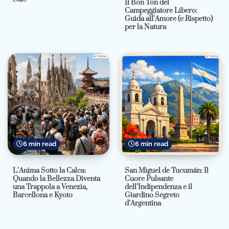
Il Bon Ton del
Campeggiatore Libero:
Guida all’Amore (e Rispetto)
per la Natura
6 min read
6 min read
L’Anima Sotto la Calca:
San Miguel de Tucumán: Il
Quando la Bellezza Diventa
Cuore Pulsante
una Trappola a Venezia,
dell’Indipendenza e il
Barcellona e Kyoto
Giardino Segreto
d’Argentina