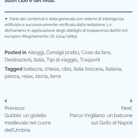
buon cibo e del relax.
✦
Parte dei contenuti è stata generata con sistemi di intelligenza
artificiale e successivamente verificata dalla redazione. Lo
dichiariamo in applicazione degli obblighi di trasparenza dell’AI Act
europeo (Regolamento UE 2024/1689).
Posted in
Alloggi
,
Consigli pratici
,
Cose da fare
,
Destinazioni
,
Italia
,
Tipi di viaggio
,
Trasporti
Tagged
bellezze
,
chiese
,
cibo
,
italia toscana
,
italiana
,
pienza
,
relax
,
storia
,
terre
Navigazione
Previous:
Next:
articoli
Gubbio: un gioiello
Parco Virgiliano: un balcone
medievale nel cuore
sul Golfo di Napoli
dell’Umbria