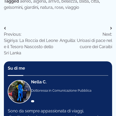
Tagged
aereo
,
algeria
,
arrivo
,
bellezza
,
Blida
,
città
,
gelsomini
,
giardini
,
natura
,
rose
,
viaggio
Navigazione
Previous:
Next:
articoli
Sigiriya: La Roccia del Leone
Anguilla: Un’oasi di pace nel
e il Tesoro Nascosto dello
cuore dei Caraibi
Sri Lanka
Su di me
Nella C.
Dottoressa in Comunicazione Pubblica
Sono da sempre appassionata di viaggi,