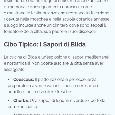
Il sito non è solo un luogo di culto, ma anche un centro
di memoria e di insegnamento coranico, come
dimostrano le testimonianze che ricordano l’educazione
ricevuta nella moschea e nella scuola coranica annesse.
Il luogo include anche un cimitero dove sono sepolti il
fondatore della città, suo padre e i suoi discepoli.
Cibo Tipico: I Sapori di Blida
La cucina di Blida è un’esplosione di sapori mediterranei
e nordafricani. Non potete lasciare la città senza aver
assaggiato:
Couscous:
Il piatto nazionale per eccellenza,
preparato in diverse varianti, spesso con carne di
agnello o pollo e verdure fresche.
Chorba:
Una zuppa di legumi e verdure, perfetta
come antipasto.