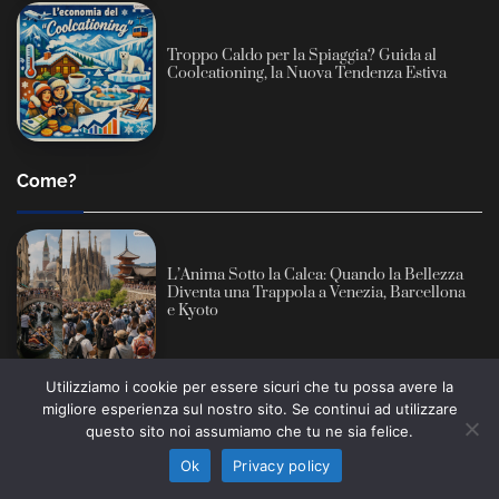
Troppo Caldo per la Spiaggia? Guida al
Coolcationing, la Nuova Tendenza Estiva
Come?
L’Anima Sotto la Calca: Quando la Bellezza
Diventa una Trappola a Venezia, Barcellona
e Kyoto
Utilizziamo i cookie per essere sicuri che tu possa avere la
migliore esperienza sul nostro sito. Se continui ad utilizzare
Informativa sull’intelligenza artificiale: alcuni contenuti
San Miguel de Tucumán: Il Cuore Pulsante
questo sito noi assumiamo che tu ne sia felice.
di questo sito sono prodotti con l’ausilio di sistemi
dell’Indipendenza e il Giardino Segreto
Ho capito
automatici e revisionati prima della pubblicazione (AI
d’Argentina
Ok
Privacy policy
Act, Regolamento UE 2024/1689).