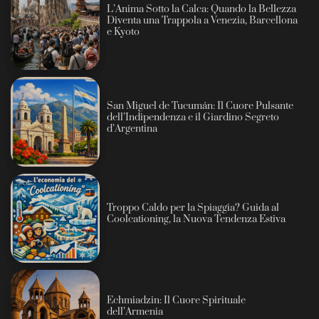
L’Anima Sotto la Calca: Quando la Bellezza
Diventa una Trappola a Venezia, Barcellona
e Kyoto
San Miguel de Tucumán: Il Cuore Pulsante
dell’Indipendenza e il Giardino Segreto
d’Argentina
Troppo Caldo per la Spiaggia? Guida al
Coolcationing, la Nuova Tendenza Estiva
Echmiadzin: Il Cuore Spirituale
dell’Armenia