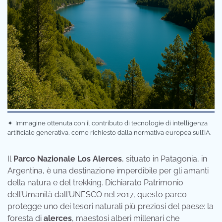
✦
Immagine ottenuta con il contributo di tecnologie di intelligenza
artificiale generativa, come richiesto dalla normativa europea sull’IA.
Il
Parco Nazionale Los Alerces
, situato in Patagonia, in
Argentina, è una destinazione imperdibile per gli amanti
della natura e del trekking. Dichiarato Patrimonio
dell’Umanità dall’UNESCO nel 2017, questo parco
protegge uno dei tesori naturali più preziosi del paese: la
foresta di
alerces
, maestosi alberi millenari che