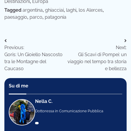
Destinazioni
,
Europa
Tagged
argentina
,
ghiacciai
,
laghi
,
los Alerces
,
paesaggio
,
parco
,
patagonia
Navigazione
Previous:
Next:
articoli
Goris: Un Gioiello Nascosto
Gli Scavi di Pompei: un
tra le Montagne del
viaggio nel tempo tra storia
Caucaso
e bellezza
Su di me
Nella C.
Dottoressa in Comunicazione Pubblica