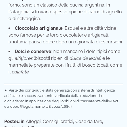
forno, sono un classico della cucina argentina. In
Patagonia si trovano spesso ripiene di carne di agnello
o di selvaggina.
Cioccolato artigianale
: Esquel e altre città vicine
sono famose per le loro cioccolaterie artigianali,
un’ottima pausa dolce dopo una giornata di escursioni.
Dolci e conserve
: Non mancano i dolci tipici come
gli
alfajores
(biscotti ripieni di
dulce de leche
) e le
marmellate preparate con i frutti di bosco locali, come
il
calafate
.
✦
Parte dei contenuti è stata generata con sistemi di intelligenza
artificiale e successivamente verificata dalla redazione. Lo
dichiariamo in applicazione degli obblighi di trasparenza dell’AI Act
europeo (Regolamento UE 2024/1689).
Posted in
Alloggi
,
Consigli pratici
,
Cose da fare
,