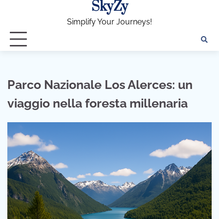
SkyZy
Skip
to
Simplify Your Journeys!
content
Parco Nazionale Los Alerces: un
viaggio nella foresta millenaria