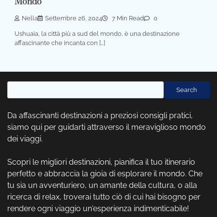
Mondo
Nella
Settembre 26, 2024
7 Min Read
0
Ushuaia, la città più a sud del mondo, è una destinazione
affascinante che incanta con […]
Cerca
Search
Da affascinanti destinazioni a preziosi consigli pratici,
siamo qui per guidarti attraverso il meraviglioso mondo
dei viaggi.
Scopri le migliori destinazioni, pianifica il tuo itinerario
perfetto e abbraccia la gioia di esplorare il mondo. Che
tu sia un avventuriero, un amante della cultura, o alla
ricerca di relax, troverai tutto ciò di cui hai bisogno per
rendere ogni viaggio un'esperienza indimenticabile!