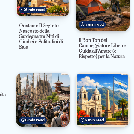
6 min read
3 min read
Oristano: Il Segreto
Nascosto della
Sardegna tra Miti di
Il Bon Ton del
Giudici e Solitudini di
Campeggiatore Libero:
Sale
Guida all’Amore (e
Rispetto) per la Natura
ità
6 min read
6 min read