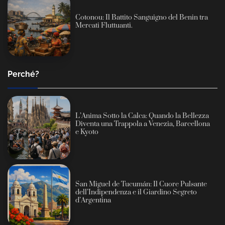
Cotonou: Il Battito Sanguigno del Benin tra
Mercati Fluttuanti.
Perché?
L’Anima Sotto la Calca: Quando la Bellezza
Diventa una Trappola a Venezia, Barcellona
e Kyoto
San Miguel de Tucumán: Il Cuore Pulsante
dell’Indipendenza e il Giardino Segreto
d’Argentina