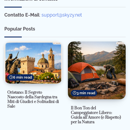
Contatto E-Mail
:
support@skyzy.net
Popular Posts
6 min read
Oristano: Il Segreto
3 min read
Nascosto della Sardegna tra
Miti di Giudici e Solitudini di
Sale
Il Bon Ton del
Campeggiatore Libero:
Guida all’Amore (e Rispetto)
per la Natura