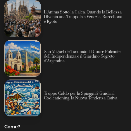
L’Anima Sotto la Calca: Quando la Bellezza
Diventa una Trappola a Venezia, Barcellona
e Kyoto
San Miguel de Tucumán: Il Cuore Pulsante
dell’Indipendenza e il Giardino Segreto
d’Argentina
Troppo Caldo per la Spiaggia? Guida al
Coolcationing, la Nuova Tendenza Estiva
Come?