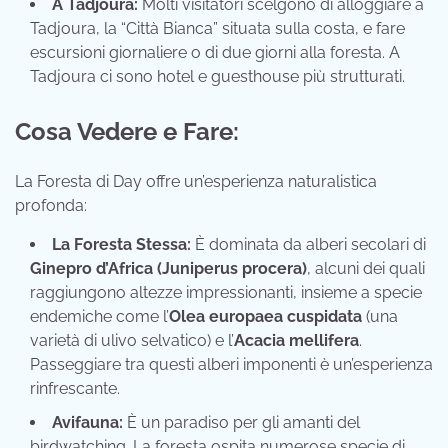
A Tadjoura:
Molti visitatori scelgono di alloggiare a
Tadjoura, la “Città Bianca” situata sulla costa, e fare
escursioni giornaliere o di due giorni alla foresta. A
Tadjoura ci sono hotel e guesthouse più strutturati.
Cosa Vedere e Fare:
La Foresta di Day offre un’esperienza naturalistica
profonda:
La Foresta Stessa:
È dominata da alberi secolari di
Ginepro d’Africa (Juniperus procera)
, alcuni dei quali
raggiungono altezze impressionanti, insieme a specie
endemiche come l’
Olea europaea cuspidata
(una
varietà di ulivo selvatico) e l’
Acacia mellifera
.
Passeggiare tra questi alberi imponenti è un’esperienza
rinfrescante.
Avifauna:
È un paradiso per gli amanti del
birdwatching. La foresta ospita numerose specie di