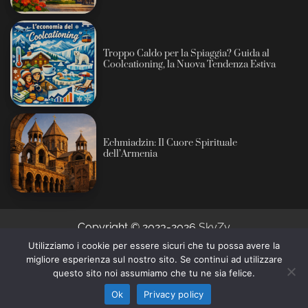
Troppo Caldo per la Spiaggia? Guida al
Coolcationing, la Nuova Tendenza Estiva
Echmiadzin: Il Cuore Spirituale
dell’Armenia
Copyright © 2023-2026
SkyZy
Utilizziamo i cookie per essere sicuri che tu possa avere la
migliore esperienza sul nostro sito. Se continui ad utilizzare
Informativa sull’intelligenza artificiale: alcuni contenuti
questo sito noi assumiamo che tu ne sia felice.
di questo sito sono prodotti con l’ausilio di sistemi
Ho capito
automatici e revisionati prima della pubblicazione (AI
Ok
Privacy policy
Act, Regolamento UE 2024/1689).