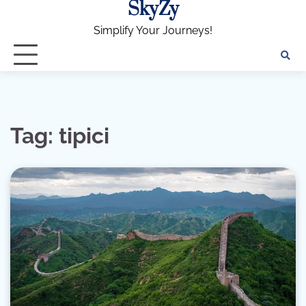
SkyZy
Skip
to
Simplify Your Journeys!
content
Tag:
tipici