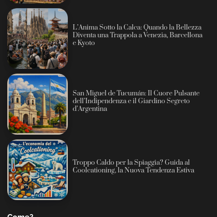
L’Anima Sotto la Calca: Quando la Bellezza
Diventa una Trappola a Venezia, Barcellona
e Kyoto
San Miguel de Tucumán: Il Cuore Pulsante
dell’Indipendenza e il Giardino Segreto
d’Argentina
Troppo Caldo per la Spiaggia? Guida al
Coolcationing, la Nuova Tendenza Estiva