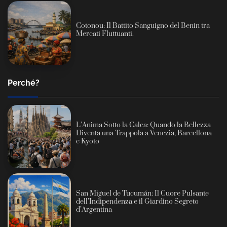
Cotonou: Il Battito Sanguigno del Benin tra
Mercati Fluttuanti.
Perché?
L’Anima Sotto la Calca: Quando la Bellezza
Diventa una Trappola a Venezia, Barcellona
e Kyoto
San Miguel de Tucumán: Il Cuore Pulsante
dell’Indipendenza e il Giardino Segreto
d’Argentina