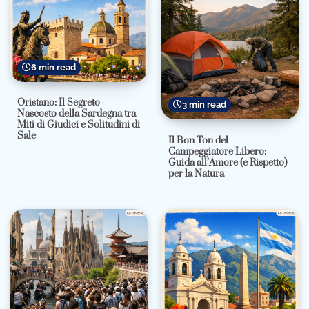
6 min read
Oristano: Il Segreto
3 min read
Nascosto della Sardegna tra
Miti di Giudici e Solitudini di
Sale
Il Bon Ton del
Campeggiatore Libero:
Guida all’Amore (e Rispetto)
per la Natura