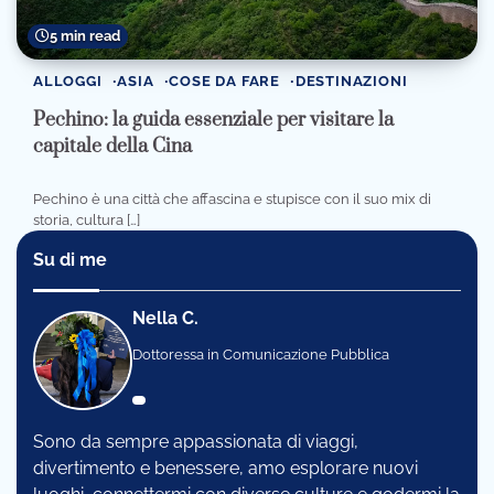
5 min read
ALLOGGI
ASIA
COSE DA FARE
DESTINAZIONI
Pechino: la guida essenziale per visitare la
capitale della Cina
Pechino è una città che affascina e stupisce con il suo mix di
storia, cultura […]
Su di me
Nella C.
Dottoressa in Comunicazione Pubblica
Sono da sempre appassionata di viaggi,
divertimento e benessere, amo esplorare nuovi