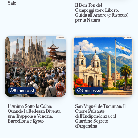
Sale
Il Bon Ton del
Campeggiatore Libero:
Guida all’Amore (e Rispetto)
per la Natura
6 min read
6 min read
L’Anima Sotto la Calca:
San Miguel de Tucumán: Il
Quando la Bellezza Diventa
Cuore Pulsante
una Trappola a Venezia,
dell’Indipendenza e il
Barcellona e Kyoto
Giardino Segreto
d’Argentina