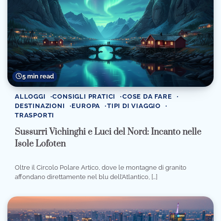
5 min read
ALLOGGI
CONSIGLI PRATICI
COSE DA FARE
DESTINAZIONI
EUROPA
TIPI DI VIAGGIO
TRASPORTI
Sussurri Vichinghi e Luci del Nord: Incanto nelle
Isole Lofoten
Oltre il Circolo Polare Artico, dove le montagne di granito
affondano direttamente nel blu dell’Atlantico, […]