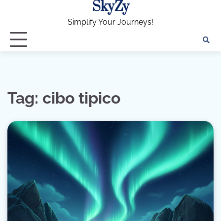
SkyZy
Skip
to
Simplify Your Journeys!
content
Tag:
cibo tipico