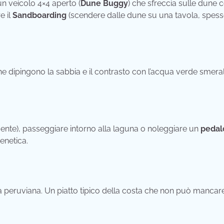
 un veicolo 4×4 aperto (
Dune Buggy
) che sfreccia sulle dune
e il
Sandboarding
(scendere dalle dune su una tavola, spes
 che dipingono la sabbia e il contrasto con l’acqua verde smer
mente), passeggiare intorno alla laguna o noleggiare un
pedal
renetica.
cina peruviana. Un piatto tipico della costa che non può mancare