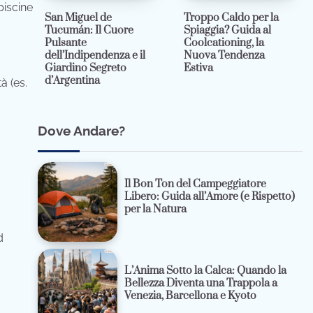
piscine
San Miguel de
Troppo Caldo per la
Tucumán: Il Cuore
Spiaggia? Guida al
Pulsante
Coolcationing, la
dell’Indipendenza e il
Nuova Tendenza
Giardino Segreto
Estiva
d’Argentina
à (es.
Dove Andare?
Il Bon Ton del Campeggiatore
Libero: Guida all’Amore (e Rispetto)
per la Natura
d
L’Anima Sotto la Calca: Quando la
Bellezza Diventa una Trappola a
Venezia, Barcellona e Kyoto