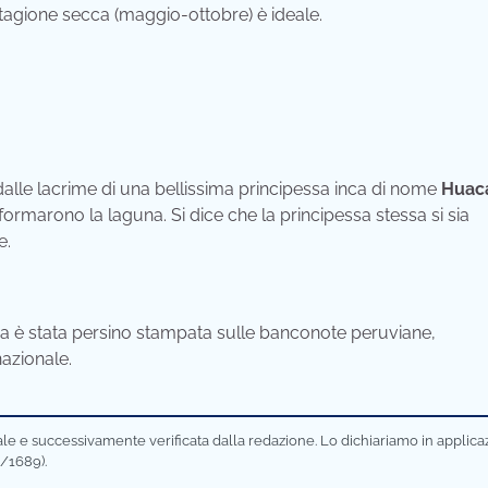
 stagione secca (maggio-ottobre) è ideale.
dalle lacrime di una bellissima principessa inca di nome
Huac
rmarono la laguna. Si dice che la principessa stessa si sia
e.
na è stata persino stampata sulle banconote peruviane,
azionale.
ciale e successivamente verificata dalla redazione. Lo dichiariamo in applic
/1689).