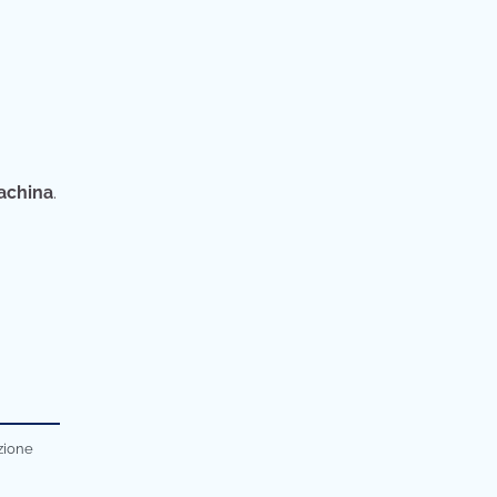
achina
.
azione