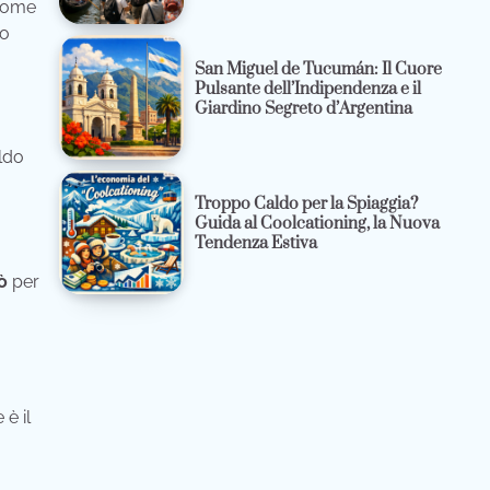
 come
so
San Miguel de Tucumán: Il Cuore
Pulsante dell’Indipendenza e il
Giardino Segreto d’Argentina
aldo
Troppo Caldo per la Spiaggia?
Guida al Coolcationing, la Nuova
Tendenza Estiva
ò
per
 è il