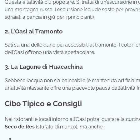
Questa è l’attività più popolare. Si tratta di un’escursione in
una montagna russa. L’escursione include soste per provar
sdraiati a pancia in giù per i principianti).
2. L’Oasi al Tramonto
Sali su una delle dune più accessibili al tramonto. I colori
dell’Oasi offrono una vista spettacolare.
3. La Lagune di Huacachina
Sebbene l’acqua non sia balneabile (è mantenuta artificial
un’attività rilassante offre una piacevole pausa dall’attività f
Cibo Tipico e Consigli
Nei ristoranti e locali intorno all’Oasi potrai gustare la cu
Seco de Res
(stufato di manzo), ma anche: