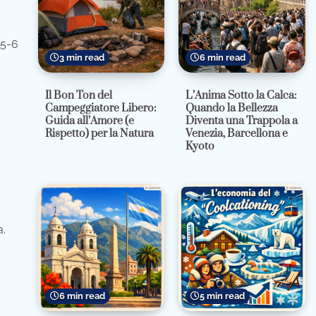
 5-6
3 min read
6 min read
Il Bon Ton del
L’Anima Sotto la Calca:
Campeggiatore Libero:
Quando la Bellezza
Guida all’Amore (e
Diventa una Trappola a
Rispetto) per la Natura
Venezia, Barcellona e
Kyoto
a.
6 min read
5 min read