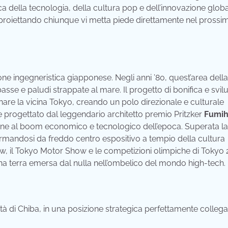
 della tecnologia, della cultura pop e dell’innovazione globa
proiettando chiunque vi metta piede direttamente nel prossi
ne ingegneristica giapponese. Negli anni ’80, quest’area della
asse e paludi strappate al mare. Il progetto di bonifica e svi
are la vicina Tokyo, creando un polo direzionale e culturale
 progettato dal leggendario architetto premio Pritzker
Fumih
one al boom economico e tecnologico dell’epoca. Superata la 
asformandosi da freddo centro espositivo a tempio della cultura
, il Tokyo Motor Show e le competizioni olimpiche di Tokyo 
una terra emersa dal nulla nell’ombelico del mondo high-tech.
à di Chiba, in una posizione strategica perfettamente collega