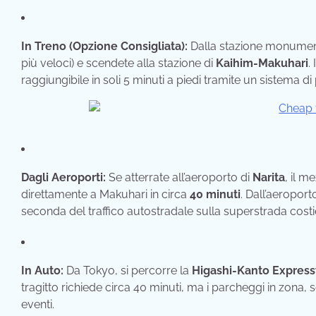
In Treno (Opzione Consigliata):
Dalla stazione monumen
più veloci) e scendete alla stazione di
Kaihim-Makuhari
.
raggiungibile in soli 5 minuti a piedi tramite un sistema d
Dagli Aeroporti:
Se atterrate all’aeroporto di
Narita
, il m
direttamente a Makuhari in circa
40 minuti
. Dall’aeroport
seconda del traffico autostradale sulla superstrada cos
In Auto:
Da Tokyo, si percorre la
Higashi-Kanto Expres
tragitto richiede circa 40 minuti, ma i parcheggi in zona
eventi.