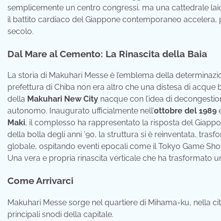
semplicemente un centro congressi, ma una cattedrale laica
il battito cardiaco del Giappone contemporaneo accelera, 
secolo.
Dal Mare al Cemento: La Rinascita della Baia
La storia di Makuhari Messe è l’emblema della determinazio
prefettura di Chiba non era altro che una distesa di acque b
della
Makuhari New City
nacque con l’idea di decongestion
autonomo. Inaugurato ufficialmente nell’
ottobre del 1989
e
Maki
, il complesso ha rappresentato la risposta del Giapp
della bolla degli anni ’90, la struttura si è reinventata, tr
globale, ospitando eventi epocali come il Tokyo Game Show
Una vera e propria rinascita verticale che ha trasformato 
Come Arrivarci
Makuhari Messe sorge nel quartiere di Mihama-ku, nella citt
principali snodi della capitale.