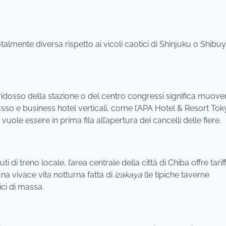
almente diversa rispetto ai vicoli caotici di Shinjuku o Shibuy
idosso della stazione o del centro congressi significa muover
usso e business hotel verticali, come l’APA Hotel & Resort To
uole essere in prima fila all’apertura dei cancelli delle fiere.
ti di treno locale, l’area centrale della città di Chiba offre tarif
una vivace vita notturna fatta di
izakaya
(le tipiche taverne
ici di massa.