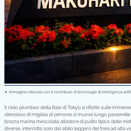
✦
Immagine ottenuta con il contributo di tecnologie di intelligenza artif
Il cielo plumbeo della Baia di Tokyo si riflette sulle imme
silenzioso di migliaia di persone si muove lungo passerelle
brezza marina mescolata all’odore di pulito tipico delle met
diverse, interrotto solo dal sibilo leggero dei treni ad alta v