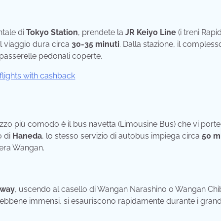
tale di
Tokyo Station
, prendete la
JR Keiyo Line
(i treni Rapi
 Il viaggio dura circa
30-35 minuti
. Dalla stazione, il compless
i passerelle pedonali coperte.
ezzo più comodo è il bus navetta (Limousine Bus) che vi porte
o di
Haneda
, lo stesso servizio di autobus impiega circa
50 m
tiera Wangan.
sway
, uscendo al casello di Wangan Narashino o Wangan Chiba
, sebbene immensi, si esauriscono rapidamente durante i grand