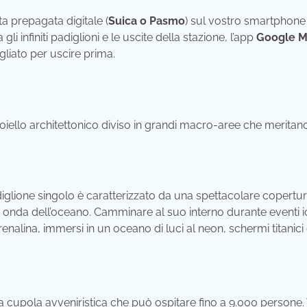
a prepagata digitale (
Suica o Pasmo
) sul vostro smartphone
i infiniti padiglioni e le uscite della stazione, l’app
Google 
gliato per uscire prima.
ello architettonico diviso in grandi macro-aree che meritano
lione singolo è caratterizzato da una spettacolare copertu
 onda dell’oceano. Camminare al suo interno durante eventi i
nalina, immersi in un oceano di luci al neon, schermi titanici
cupola avveniristica che può ospitare fino a 9.000 persone. 