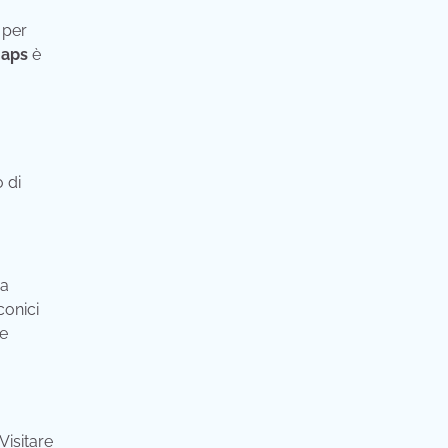
 per
Maps
è
 di
ra
conici
 e
Visitare