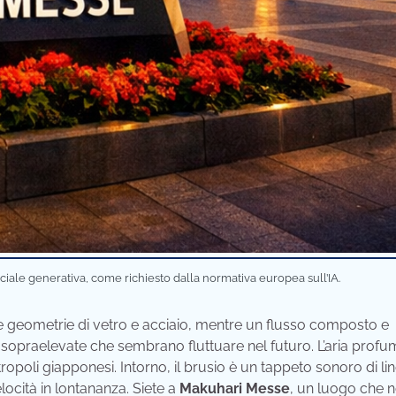
iciale generativa, come richiesto dalla normativa europea sull’IA.
nse geometrie di vetro e acciaio, mentre un flusso composto e
 sopraelevate che sembrano fluttuare nel futuro. L’aria profu
ropoli giapponesi. Intorno, il brusio è un tappeto sonoro di li
elocità in lontananza. Siete a
Makuhari Messe
, un luogo che 