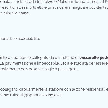
onata a metà strada tra Tokyo e Makuhari lungo la linea JR K
e resort di altissimo livello e un’atmosfera magica e occidenta
 minuti di treno.
onalità e accessibilità.
’intero quartiere è collegato da un sistema di
passerelle ped
 La pavimentazione è impeccabile, liscia e studiata per essere
postamento con pesanti valigie o passeggini.
collegano capillarmente la stazione con le zone residenziali e 
rmente bilingui (giapponese/inglese).