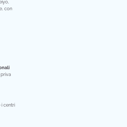
eiyo,
le, con
onali
 priva
i centri