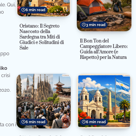
le. Qui,
6 min read
mo
3 min read
Oristano: Il Segreto
Nascosto della
Sardegna tra Miti di
Il Bon Ton del
Giudici e Solitudini di
Campeggiatore Libero:
Sale
Guida all’Amore (e
luppo
Rispetto) per la Natura
iko
crisi
2020.
6 min read
6 min read
ta con i