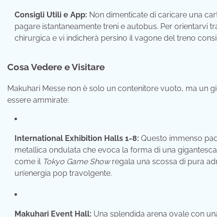
Consigli Utili e App:
Non dimenticate di caricare una cart
pagare istantaneamente treni e autobus. Per orientarvi tra gl
chirurgica e vi indicherà persino il vagone del treno consi
Cosa Vedere e Visitare
Makuhari Messe non è solo un contenitore vuoto, ma un gioi
essere ammirate:
International Exhibition Halls 1-8:
Questo immenso padig
metallica ondulata che evoca la forma di una gigantesca
come il
Tokyo Game Show
regala una scossa di pura adre
un’energia pop travolgente.
Makuhari Event Hall:
Una splendida arena ovale con una 