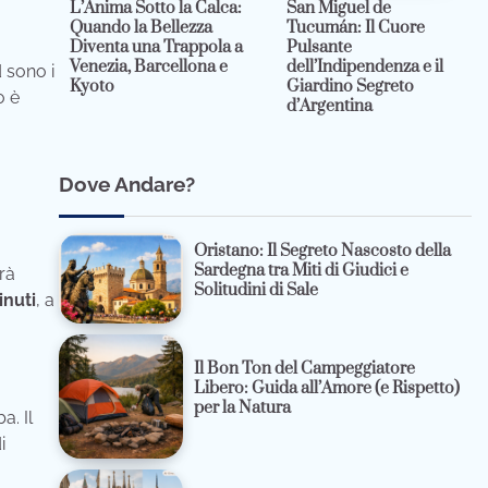
L’Anima Sotto la Calca:
San Miguel de
Quando la Bellezza
Tucumán: Il Cuore
Diventa una Trappola a
Pulsante
Venezia, Barcellona e
dell’Indipendenza e il
d sono i
Kyoto
Giardino Segreto
o è
d’Argentina
Dove Andare?
Oristano: Il Segreto Nascosto della
Sardegna tra Miti di Giudici e
rà
Solitudini di Sale
inuti
, a
Il Bon Ton del Campeggiatore
Libero: Guida all’Amore (e Rispetto)
per la Natura
. Il
i