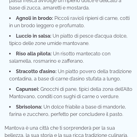
pasta fresca avvolge un ripieno dolce e delicato a
base di zucca, amaretti e mostarda.
Agnoli in brodo:
Piccoli ravioli ripieni di carne, cotti
in un brodo leggero e profumato.
Luccio in salsa:
Un piatto di pesce d’acqua dolce,
tipico delle zone umide mantovane.
Riso alla pilota:
Un risotto mantecato con
salamella, rosmarino e zafferano.
Stracotto d’asino:
Un piatto povero della tradizione
contadina, a base di carne d’asino stufata a lungo.
Capunsei:
Gnocchi di pane, tipici della zona dell’Alto
Mantovano, conditi con sughi di carne o verdure.
Sbrisolona:
Un dolce friabile a base di mandorle,
farina e zucchero, perfetto per concludere il pasto.
Mantova è una città che ti sorprenderà per la sua
bellezza, la sua storia e la sua ricca tradizione culinaria.