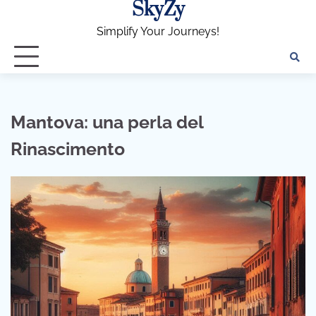
SkyZy
Skip
to
Simplify Your Journeys!
content
Mantova: una perla del
Rinascimento