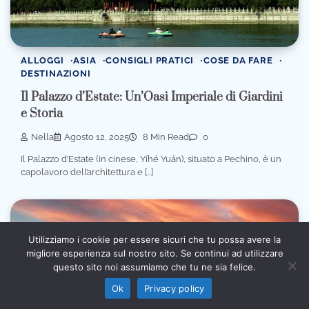
ALLOGGI
ASIA
CONSIGLI PRATICI
COSE DA FARE
DESTINAZIONI
Il Palazzo d’Estate: Un’Oasi Imperiale di Giardini
e Storia
Nella
Agosto 12, 2025
8 Min Read
0
Il Palazzo d’Estate (in cinese, Yíhé Yuán), situato a Pechino, è un
capolavoro dell’architettura e […]
Utilizziamo i cookie per essere sicuri che tu possa avere la
migliore esperienza sul nostro sito. Se continui ad utilizzare
Informativa sull’intelligenza artificiale: alcuni contenuti
questo sito noi assumiamo che tu ne sia felice.
di questo sito sono prodotti con l’ausilio di sistemi
Ho capito
automatici e revisionati prima della pubblicazione (AI
Ok
Privacy policy
Act, Regolamento UE 2024/1689).