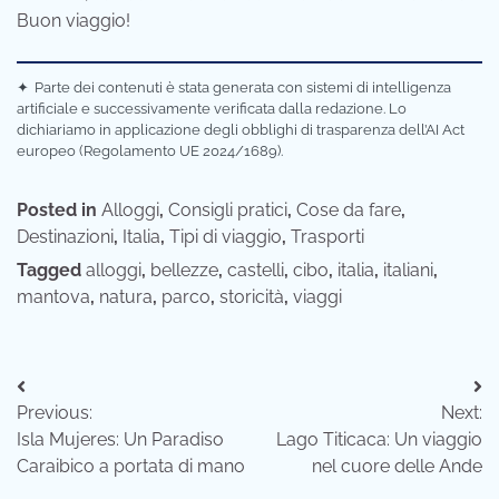
Buon viaggio!
✦
Parte dei contenuti è stata generata con sistemi di intelligenza
artificiale e successivamente verificata dalla redazione. Lo
dichiariamo in applicazione degli obblighi di trasparenza dell’AI Act
europeo (Regolamento UE 2024/1689).
Posted in
Alloggi
,
Consigli pratici
,
Cose da fare
,
Destinazioni
,
Italia
,
Tipi di viaggio
,
Trasporti
Tagged
alloggi
,
bellezze
,
castelli
,
cibo
,
italia
,
italiani
,
mantova
,
natura
,
parco
,
storicità
,
viaggi
Navigazione
Previous:
Next:
articoli
Isla Mujeres: Un Paradiso
Lago Titicaca: Un viaggio
Caraibico a portata di mano
nel cuore delle Ande