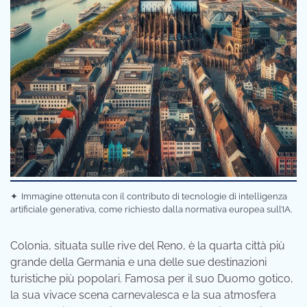
✦
Immagine ottenuta con il contributo di tecnologie di intelligenza
artificiale generativa, come richiesto dalla normativa europea sull’IA.
Colonia, situata sulle rive del Reno, è la quarta città più
grande della Germania e una delle sue destinazioni
turistiche più popolari. Famosa per il suo Duomo gotico,
la sua vivace scena carnevalesca e la sua atmosfera