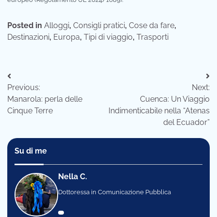
Posted in
Alloggi
,
Consigli pratici
,
Cose da fare
,
Destinazioni
,
Europa
,
Tipi di viaggio
,
Trasporti
Navigazione
Previous:
Next:
articoli
Manarola: perla delle
Cuenca: Un Viaggio
Cinque Terre
Indimenticabile nella “Atenas
del Ecuador”
Su di me
Nella C.
Dottoressa in Comunicazione Pubblica