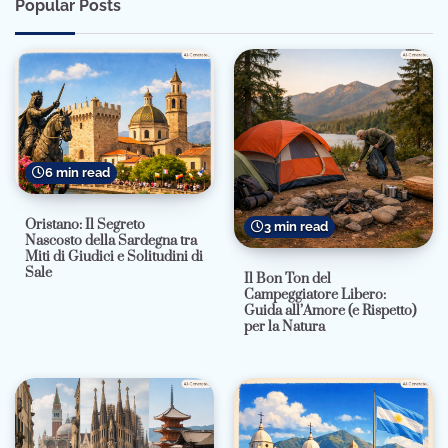
Popular Posts
6 min read
Oristano: Il Segreto
3 min read
Nascosto della Sardegna tra
Miti di Giudici e Solitudini di
Sale
Il Bon Ton del
Campeggiatore Libero:
Guida all’Amore (e Rispetto)
per la Natura