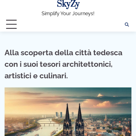
SkyZy
Skip
to
Simplify Your Journeys!
content
Alla scoperta della città tedesca
con i suoi tesori architettonici,
artistici e culinari.