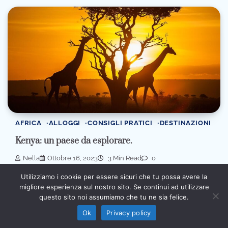
AFRICA
ALLOGGI
CONSIGLI PRATICI
DESTINAZIONI
Kenya: un paese da esplorare.
Nella
Ottobre 16, 2023
3 Min Read
0
Il Kenya è un paese dell’Africa orientale, noto per le sue vaste
Utilizziamo i cookie per essere sicuri che tu possa avere la
savane, le splendide […]
migliore esperienza sul nostro sito. Se continui ad utilizzare
Informativa sull’intelligenza artificiale: alcuni contenuti
questo sito noi assumiamo che tu ne sia felice.
di questo sito sono prodotti con l’ausilio di sistemi
Ho capito
automatici e revisionati prima della pubblicazione (AI
Ok
Privacy policy
Act, Regolamento UE 2024/1689).