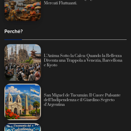
Mercati Fluttuanti.
Perché?
L’Anima Sotto la Calca: Quando la Bellezza
Diventa una Trappola a Venezia, Barcellona
e Kyoto
San Miguel de Tucumán: Il Cuore Pulsante
dell’Indipendenza e il Giardino Segreto
d’Argentina