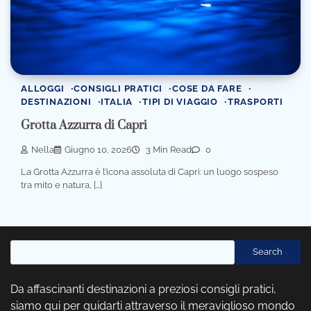
ALLOGGI
CONSIGLI PRATICI
COSE DA FARE
DESTINAZIONI
ITALIA
TIPI DI VIAGGIO
TRASPORTI
Grotta Azzurra di Capri
Nella
Giugno 10, 2026
3 Min Read
0
La Grotta Azzurra è l’icona assoluta di Capri: un luogo sospeso
tra mito e natura, […]
Cerca
Search
Da affascinanti destinazioni a preziosi consigli pratici,
siamo qui per guidarti attraverso il meraviglioso mondo