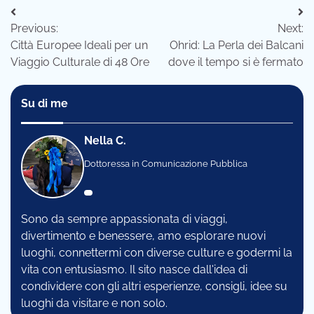
Navigazione
Previous:
Next:
articoli
Città Europee Ideali per un
Ohrid: La Perla dei Balcani
Viaggio Culturale di 48 Ore
dove il tempo si è fermato
Su di me
Nella C.
Dottoressa in Comunicazione Pubblica
Sono da sempre appassionata di viaggi,
divertimento e benessere, amo esplorare nuovi
luoghi, connettermi con diverse culture e godermi la
vita con entusiasmo. Il sito nasce dall'idea di
condividere con gli altri esperienze, consigli, idee su
luoghi da visitare e non solo.