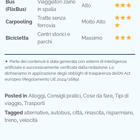
Bus
Viaggiatori zaino
Alto
(FlixBus)
in spalla
Tratte senza
Carpooling
Molto Alto
ferrovia
Centri storici e
Bicicletta
Massimo
parchi
✦
Parte dei contenuti è stata generata con sistemi di intelligenza
artificiale e successivamente verificata dalla redazione. Lo
dichiariamo in applicazione degli obblighi di trasparenza dell’AI Act
europeo (Regolamento UE 2024/1689).
Posted in
Alloggi
,
Consigli pratici
,
Cose da fare
,
Tipi di
viaggio
,
Trasporti
Tagged
alternative
,
autobus
,
città
,
rinascita
,
risparmiare
,
treno
,
velocità