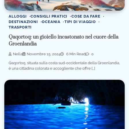
ALLOGGI
CONSIGLI PRATICI
COSE DA FARE
DESTINAZIONI
OCEANIA
TIPI DI VIAGGIO
TRASPORTI
Qaqortoq: un gioiello incastonato nel cuore della
Groenlandia
Nella
Novembre 15, 2024
6 Min Read
0
Qaqortoq, situata sulla costa sud-occidentale della Groenlandia,
è una cittadina colorata e accogliente che offre […]