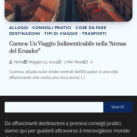
ALLOGGI
CONSIGLI PRATICI
COSE DA FARE
DESTINAZIONI
TIPI DI VIAGGIO
TRASPORTI
Cuenca: Un Viaggio Indimenticabile nella “Atenas
del Ecuador”
Nella
Maggio 13, 2024
7 Min Read
0
Cuenca, situata sulle Ande centrali dell’Ecuador, è una città
affascinante che vanta una ricca storia, […]
Cerca
Search
Da affascinanti destinazioni a preziosi consigli pratici,
siamo qui per guidarti attraverso il meraviglioso mondo