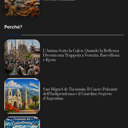
Perché?
L’Anima Sotto la Calca: Quando la Bellezza
Diventa una Trappola a Venezia, Barcellona
e Kyoto
San Miguel de Tucumán: Il Cuore Pulsante
dell’Indipendenza e il Giardino Segreto
d’Argentina