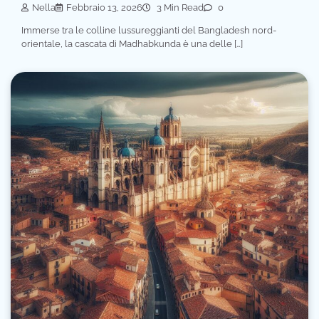
Nella
Febbraio 13, 2026
3 Min Read
0
Immerse tra le colline lussureggianti del Bangladesh nord-
orientale, la cascata di Madhabkunda è una delle […]