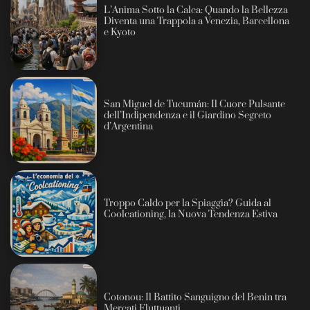
L’Anima Sotto la Calca: Quando la Bellezza
Diventa una Trappola a Venezia, Barcellona
e Kyoto
San Miguel de Tucumán: Il Cuore Pulsante
dell’Indipendenza e il Giardino Segreto
d’Argentina
Troppo Caldo per la Spiaggia? Guida al
Coolcationing, la Nuova Tendenza Estiva
Cotonou: Il Battito Sanguigno del Benin tra
Mercati Fluttuanti.