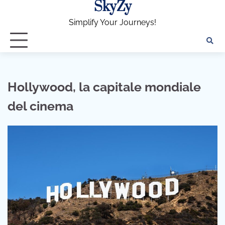
SkyZy
Skip
to
Simplify Your Journeys!
content
Hollywood, la capitale mondiale
del cinema