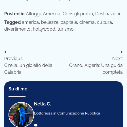
Posted in
Alloggi
,
America
,
Consigli pratici
,
Destinazioni
Tagged
america
,
bellezze
,
capitale
,
cinema
,
cultura
,
divertimento
,
hollywood
,
turismo
Navigazione
Previous:
Next:
articoli
Cirella, un gioiello della
Orano, Algeria: Una guida
Calabria
completa
Su di me
Nella C.
Dottoressa in Comunicazione Pubblica