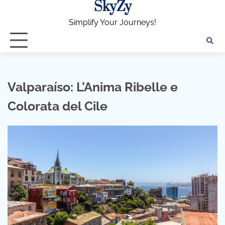
SkyZy
Skip
to
Simplify Your Journeys!
content
Valparaíso: L’Anima Ribelle e
Colorata del Cile