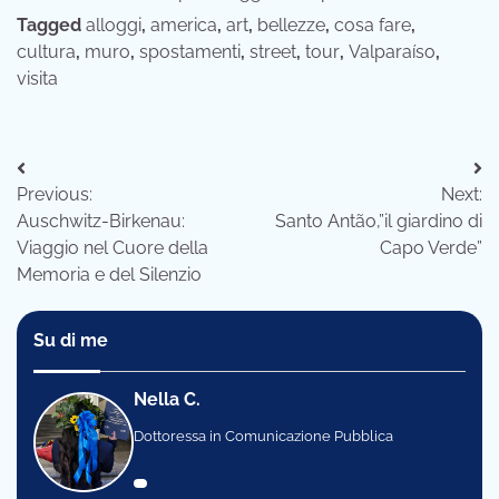
Tagged
alloggi
,
america
,
art
,
bellezze
,
cosa fare
,
cultura
,
muro
,
spostamenti
,
street
,
tour
,
Valparaíso
,
visita
Navigazione
Previous:
Next:
articoli
Auschwitz-Birkenau:
Santo Antão,”il giardino di
Viaggio nel Cuore della
Capo Verde”
Memoria e del Silenzio
Su di me
Nella C.
Dottoressa in Comunicazione Pubblica