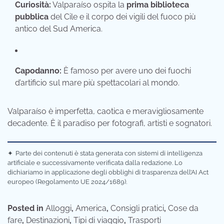
Curiosità:
Valparaíso ospita la
prima biblioteca
pubblica
del Cile e il corpo dei vigili del fuoco più
antico del Sud America.
Capodanno:
È famoso per avere uno dei fuochi
d’artificio sul mare più spettacolari al mondo.
Valparaíso è imperfetta, caotica e meravigliosamente
decadente. È il paradiso per fotografi, artisti e sognatori.
✦
Parte dei contenuti è stata generata con sistemi di intelligenza
artificiale e successivamente verificata dalla redazione. Lo
dichiariamo in applicazione degli obblighi di trasparenza dell’AI Act
europeo (Regolamento UE 2024/1689).
Posted in
Alloggi
,
America
,
Consigli pratici
,
Cose da
fare
,
Destinazioni
,
Tipi di viaggio
,
Trasporti