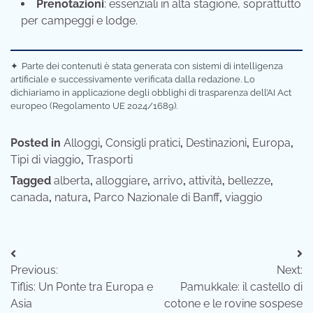
Prenotazioni
: essenziali in alta stagione, soprattutto
per campeggi e lodge.
✦
Parte dei contenuti è stata generata con sistemi di intelligenza
artificiale e successivamente verificata dalla redazione. Lo
dichiariamo in applicazione degli obblighi di trasparenza dell’AI Act
europeo (Regolamento UE 2024/1689).
Posted in
Alloggi
,
Consigli pratici
,
Destinazioni
,
Europa
,
Tipi di viaggio
,
Trasporti
Tagged
alberta
,
alloggiare
,
arrivo
,
attività
,
bellezze
,
canada
,
natura
,
Parco Nazionale di Banff
,
viaggio
Navigazione
Previous:
Next:
articoli
Tiflis: Un Ponte tra Europa e
Pamukkale: il castello di
Asia
cotone e le rovine sospese