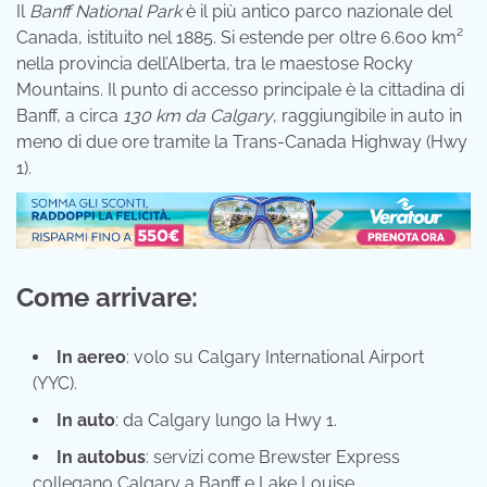
Il
Banff National Park
è il più antico parco nazionale del
Canada, istituito nel 1885. Si estende per oltre 6.600 km²
nella provincia dell’Alberta, tra le maestose Rocky
Mountains. Il punto di accesso principale è la cittadina di
Banff, a circa
130 km da Calgary
, raggiungibile in auto in
meno di due ore tramite la Trans-Canada Highway (Hwy
1).
Come arrivare:
In aereo
: volo su Calgary International Airport
(YYC).
In auto
: da Calgary lungo la Hwy 1.
In autobus
: servizi come Brewster Express
collegano Calgary a Banff e Lake Louise.