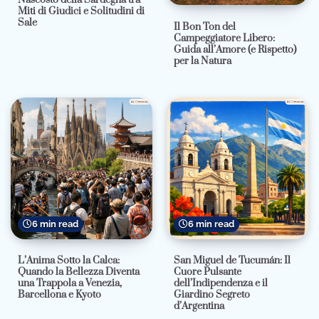
Miti di Giudici e Solitudini di
Sale
Il Bon Ton del
Campeggiatore Libero:
Guida all’Amore (e Rispetto)
per la Natura
6 min read
6 min read
L’Anima Sotto la Calca:
San Miguel de Tucumán: Il
Quando la Bellezza Diventa
Cuore Pulsante
una Trappola a Venezia,
dell’Indipendenza e il
Barcellona e Kyoto
Giardino Segreto
d’Argentina