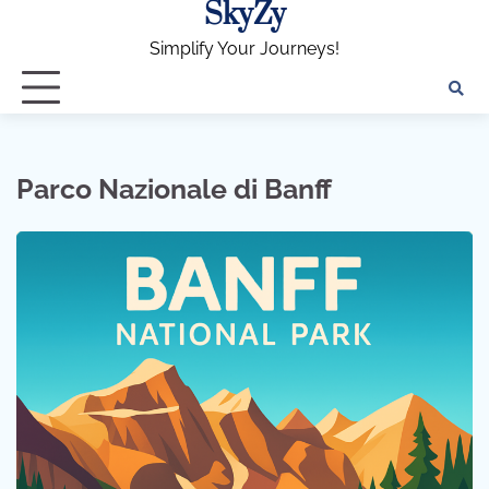
SkyZy
Skip
to
Simplify Your Journeys!
content
Parco Nazionale di Banff