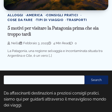
ALLOGGI
AMERICA
CONSIGLI PRATICI
COSE DA FARE
TIPI DI VIAGGIO
TRASPORTI
5 motivi per visitare la Patagonia prima che sia
troppo tardi
Nella
Febbraio 3, 2025
4 Min Read
0
La Patagonia, una regione selvaggia e incontaminata situata tra
Argentina e Cile, è un vero […]
Cerca
Search
Da affascinanti destinazioni a preziosi consigli pratici,
siamo qui per guidarti attraverso il meraviglioso mondo
dei viaggi.