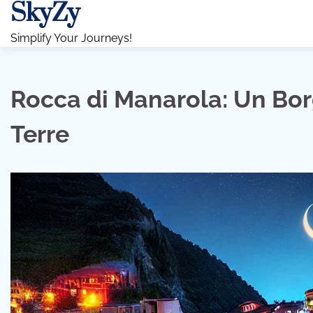
SkyZy
Skip
to
Simplify Your Journeys!
content
Rocca di Manarola: Un Bor
Terre