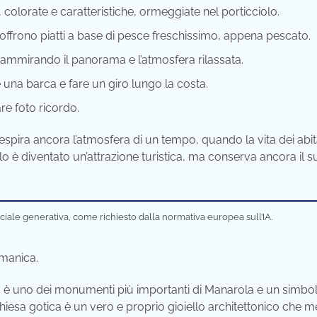
colorate e caratteristiche, ormeggiate nel porticciolo.
 offrono piatti a base di pesce freschissimo, appena pescato.
 ammirando il panorama e l’atmosfera rilassata.
 una barca e fare un giro lungo la costa.
are foto ricordo.
i respira ancora l’atmosfera di un tempo, quando la vita dei abit
lo è diventato un’attrazione turistica, ma conserva ancora il s
iciale generativa, come richiesto dalla normativa europea sull’IA.
omanica.
ne, è uno dei monumenti più importanti di Manarola e un simbo
hiesa gotica è un vero e proprio gioiello architettonico che m