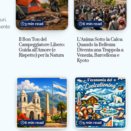
uri,
3 min read
6 min read
mente
Il Bon Ton del
L’Anima Sotto la Calca:
Campeggiatore Libero:
Quando la Bellezza
Guida all’Amore (e
Diventa una Trappola a
Rispetto) per la Natura
Venezia, Barcellona e
Kyoto
6 min read
5 min read