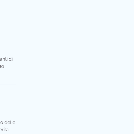
anti di
uo
lo delle
erita