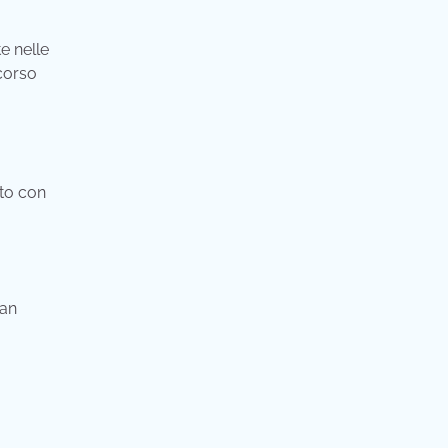
e nelle
 corso
ato con
San