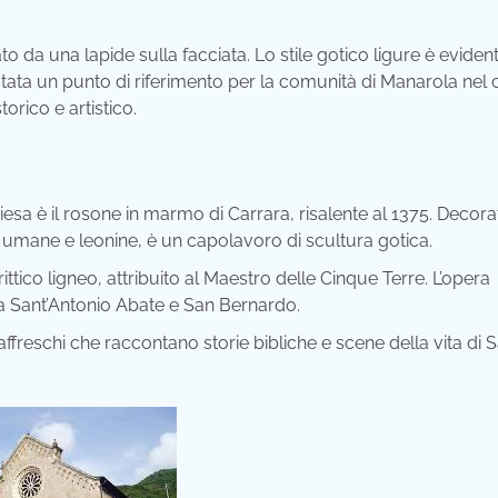
o da una lapide sulla facciata. Lo stile gotico ligure è evident
 stata un punto di riferimento per la comunità di Manarola nel
orico e artistico.
hiesa è il rosone in marmo di Carrara, risalente al 1375. Decor
 umane e leonine, è un capolavoro di scultura gotica.
rittico ligneo, attribuito al Maestro delle Cinque Terre. L’opera
 da Sant’Antonio Abate e San Bernardo.
ffreschi che raccontano storie bibliche e scene della vita di 