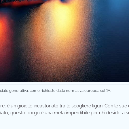
iciale generativa, come richiesto dalla normativa europea sull’IA.
e, è un gioiello incastonato tra le scogliere liguri. Con le sue
afiato, questo borgo è una meta imperdibile per chi desidera s