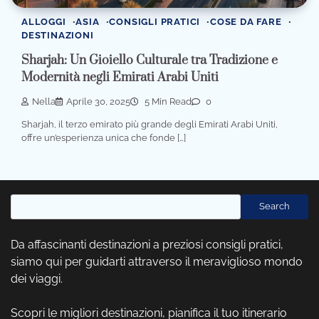
ALLOGGI
ASIA
CONSIGLI PRATICI
COSE DA FARE
DESTINAZIONI
Sharjah: Un Gioiello Culturale tra Tradizione e
Modernità negli Emirati Arabi Uniti
Nella
Aprile 30, 2025
5 Min Read
0
Sharjah, il terzo emirato più grande degli Emirati Arabi Uniti,
offre un’esperienza unica che fonde […]
Cerca
Search
Da affascinanti destinazioni a preziosi consigli pratici,
siamo qui per guidarti attraverso il meraviglioso mondo
dei viaggi.
Scopri le migliori destinazioni, pianifica il tuo itinerario