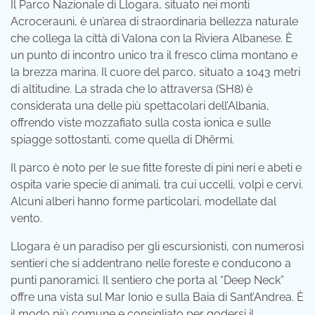
Il Parco Nazionale di Llogara, situato nei monti
Acrocerauni, è un’area di straordinaria bellezza naturale
che collega la città di Valona con la Riviera Albanese. È
un punto di incontro unico tra il fresco clima montano e
la brezza marina. Il cuore del parco, situato a 1043 metri
di altitudine. La strada che lo attraversa (SH8) è
considerata una delle più spettacolari dell’Albania,
offrendo viste mozzafiato sulla costa ionica e sulle
spiagge sottostanti, come quella di Dhërmi.
Il parco è noto per le sue fitte foreste di pini neri e abeti e
ospita varie specie di animali, tra cui uccelli, volpi e cervi.
Alcuni alberi hanno forme particolari, modellate dal
vento.
Llogara è un paradiso per gli escursionisti, con numerosi
sentieri che si addentrano nelle foreste e conducono a
punti panoramici. Il sentiero che porta al “Deep Neck”
offre una vista sul Mar Ionio e sulla Baia di Sant’Andrea. È
il modo più comune e consigliato per godersi il