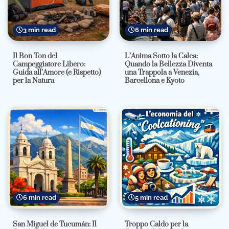
3 min read
6 min read
Il Bon Ton del
L’Anima Sotto la Calca:
Campeggiatore Libero:
Quando la Bellezza Diventa
Guida all’Amore (e Rispetto)
una Trappola a Venezia,
per la Natura
Barcellona e Kyoto
6 min read
5 min read
San Miguel de Tucumán: Il
Troppo Caldo per la