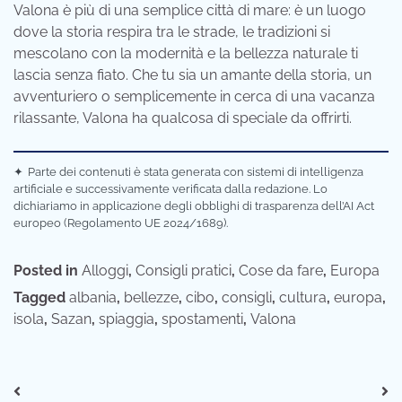
Valona è più di una semplice città di mare: è un luogo
dove la storia respira tra le strade, le tradizioni si
mescolano con la modernità e la bellezza naturale ti
lascia senza fiato. Che tu sia un amante della storia, un
avventuriero o semplicemente in cerca di una vacanza
rilassante, Valona ha qualcosa di speciale da offrirti.
✦
Parte dei contenuti è stata generata con sistemi di intelligenza
artificiale e successivamente verificata dalla redazione. Lo
dichiariamo in applicazione degli obblighi di trasparenza dell’AI Act
europeo (Regolamento UE 2024/1689).
Posted in
Alloggi
,
Consigli pratici
,
Cose da fare
,
Europa
Tagged
albania
,
bellezze
,
cibo
,
consigli
,
cultura
,
europa
,
isola
,
Sazan
,
spiaggia
,
spostamenti
,
Valona
Navigazione