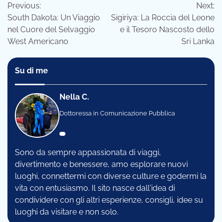
Previous:
Next:
articoli
South Dakota: Un Viaggio
Sigiriya: La Roccia del Leone
nel Cuore del Selvaggio
e il Tesoro Nascosto dello
West Americano
Sri Lanka
Su di me
Nella C.
Dottoressa in Comunicazione Pubblica
Sono da sempre appassionata di viaggi,
divertimento e benessere, amo esplorare nuovi
luoghi, connettermi con diverse culture e godermi la
vita con entusiasmo. Il sito nasce dall'idea di
condividere con gli altri esperienze, consigli, idee su
luoghi da visitare e non solo.