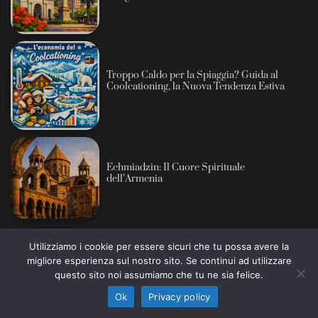
Troppo Caldo per la Spiaggia? Guida al
Coolcationing, la Nuova Tendenza Estiva
Echmiadzin: Il Cuore Spirituale
dell’Armenia
Come?
Utilizziamo i cookie per essere sicuri che tu possa avere la
migliore esperienza sul nostro sito. Se continui ad utilizzare
Informativa sull’intelligenza artificiale: alcuni contenuti
questo sito noi assumiamo che tu ne sia felice.
di questo sito sono prodotti con l’ausilio di sistemi
Ho capito
automatici e revisionati prima della pubblicazione (AI
Ok
Privacy policy
San Miguel de Tucumán: Il Cuore Pulsante
Act, Regolamento UE 2024/1689).
dell’Indipendenza e il Giardino Segreto