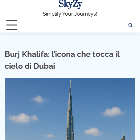
SkyZy
Skip
to
Simplify Your Journeys!
content
Burj Khalifa: l’icona che tocca il
cielo di Dubai