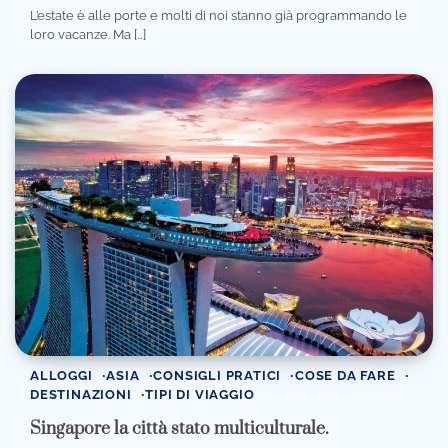
L’estate è alle porte e molti di noi stanno già programmando le
loro vacanze. Ma […]
ALLOGGI
ASIA
CONSIGLI PRATICI
COSE DA FARE
DESTINAZIONI
TIPI DI VIAGGIO
Singapore la città stato multiculturale.