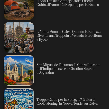
Il Bon Ton del Campeggiatore Libero:
Guida all’Amore (e Rispetto) per la Natura
L’Anima Sotto la Calca: Quando la Bellezza
Diventa una Trappola a Venezia, Barcellona
e Kyoto
San Miguel de Tucumán: Il Cuore Pulsante
dell’Indipendenza e il Giardino Segreto
d’Argentina
Troppo Caldo per la Spiaggia? Guida al
Coolcationing, la Nuova Tendenza Estiva