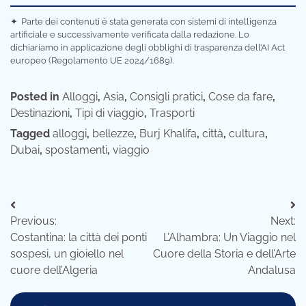
✦
Parte dei contenuti è stata generata con sistemi di intelligenza
artificiale e successivamente verificata dalla redazione. Lo
dichiariamo in applicazione degli obblighi di trasparenza dell’AI Act
europeo (Regolamento UE 2024/1689).
Posted in
Alloggi
,
Asia
,
Consigli pratici
,
Cose da fare
,
Destinazioni
,
Tipi di viaggio
,
Trasporti
Tagged
alloggi
,
bellezze
,
Burj Khalifa
,
città
,
cultura
,
Dubai
,
spostamenti
,
viaggio
Navigazione
Previous:
Next:
articoli
Costantina: la città dei ponti
L’Alhambra: Un Viaggio nel
sospesi, un gioiello nel
Cuore della Storia e dell’Arte
cuore dell’Algeria
Andalusa