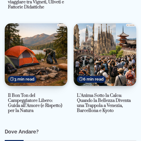
viaggiare tra Vigneti, Uliveti e
Fattorie Didattiche
3 min read
6 min read
Il Bon Ton del
L’Anima Sotto la Calca:
Campeggiatore Libero:
Quando la Bellezza Diventa
Guida all’Amore (e Rispetto)
una Trappola a Venezia,
per la Natura
Barcellona e Kyoto
Dove Andare?