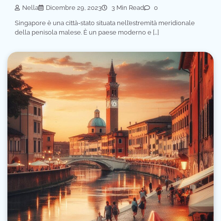
Nella
Dicembre 29, 2023
3 Min Read
0
Singapore è una città-stato situata nell’estremità meridionale
della penisola malese. È un paese moderno e […]