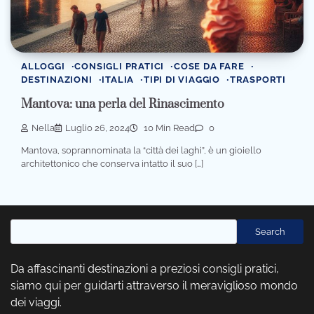
ALLOGGI
CONSIGLI PRATICI
COSE DA FARE
DESTINAZIONI
ITALIA
TIPI DI VIAGGIO
TRASPORTI
Mantova: una perla del Rinascimento
Nella
Luglio 26, 2024
10 Min Read
0
Mantova, soprannominata la “città dei laghi”, è un gioiello
architettonico che conserva intatto il suo […]
Cerca
Search
Da affascinanti destinazioni a preziosi consigli pratici,
siamo qui per guidarti attraverso il meraviglioso mondo
dei viaggi.