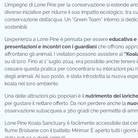
L’impegno di Lone Pine per la conservazione si estende an
diverse iniziative per ridurre il suo impatto ecologico, tra cui 
conservazione dell’acqua. Un “Green Team” interno si dedic
sostenibili.
L’esperienza a Lone Pine è pensata per essere
educativa e
presentazioni e incontri con i guardiani
che offrono appro
affrontano gli animali. I visitatori possono assistere al
“Koal
su di loro. Fino al 1° luglio 2024, era possibile anche tenere
cessare questa pratica per concentrarsi su interazioni più 
degli animali. Al suo posto, è stata introdotta la nuova esp
koala nel loro ambiente.
Una delle attrazioni più popolari è il
nutrimento dei lorich
per gustare il nettare offerto. Da non perdere anche la
nuov
osservazione subacquea a 360 gradi che permette di ammir
Lone Pine Koala Sanctuary è facilmente accessibile dal cen
fiume Brisbane con il battello Mirimar. È aperto tutti i giorn
della natura e degli animali.