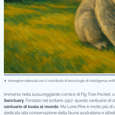
✦
Immagine ottenuta con il contributo di tecnologie di intelligenza artif
Immerso nella lussureggiante cornice di Fig Tree Pocket, un
Sanctuary
. Fondato nel lontano 1927, questo santuario di 18 
santuario di koala al mondo
. Ma Lone Pine è molto più di u
dedicata alla conservazione della fauna australiana e all’e