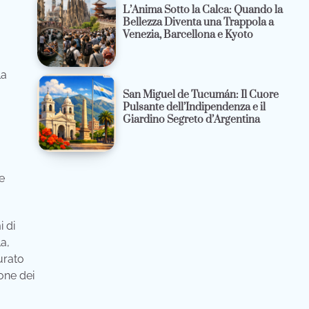
L’Anima Sotto la Calca: Quando la
Bellezza Diventa una Trappola a
Venezia, Barcellona e Kyoto
la
San Miguel de Tucumán: Il Cuore
Pulsante dell’Indipendenza e il
Giardino Segreto d’Argentina
e
 di
a,
urato
ione dei