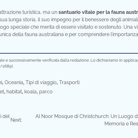
attrazione turistica, ma un
santuario vitale per la fauna aust
a lunga storia, il suo impegno per il benessere degli animali
ogo speciale che merita di essere visitato e sostenuto. Una vi
 unica della fauna australiana e per comprendere l’importanza
ciale e successivamente verificata dalla redazione. Lo dichiariamo in applic
/1689).
i
,
Oceania
,
Tipi di viaggio
,
Trasporti
et
,
habitat
,
koala
,
parco
i del
Al Noor Mosque di Christchurch: Un Luogo di
Next:
Memoria e Resi