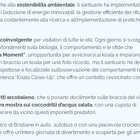
che alla
sostenibilità ambientale
. Il santuario ha implementa
l’adozione di energie rinnovabili, la gestione efficiente dei rifiu
a costantemente alla ricerca e all’implementazione di pratich
 coinvolgente
per visitatori di tutte le età. Ogni giorno si svo
fondimenti sulla biologia, il comportamento e le sfide che
a Moment”
, un’opportunità per avvicinarsi ai koala e imparare
 in braccio un koala per una foto ricordo, ma il santuario ha de
rispettose e focalizzate sull’osservazione dei comportamenti n
erienza “Koala Close-Up”, che offre un contatto ravvicinato con
etti arcobaleno
, che si posano docilmente sulle braccia dei vis
a mostra sui coccodrilli d’acqua salata
, con una cupola di
are da vicino questi imponenti predatori.
tro di Brisbane in auto, autobus o con una piacevole crocier
i e offre un’intera giornata di divertimento e scoperta per gli a