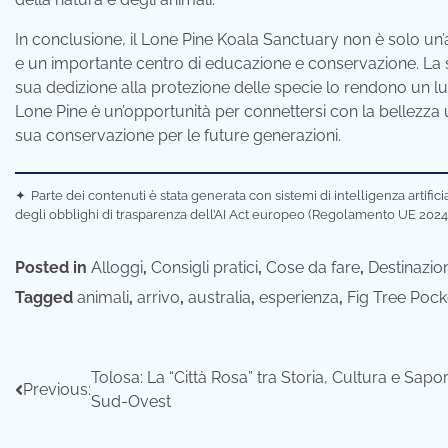
In conclusione, il Lone Pine Koala Sanctuary non è solo un’
e un importante centro di educazione e conservazione. La su
sua dedizione alla protezione delle specie lo rendono un lu
Lone Pine è un’opportunità per connettersi con la bellezza
sua conservazione per le future generazioni.
✦
Parte dei contenuti è stata generata con sistemi di intelligenza artifi
degli obblighi di trasparenza dell’AI Act europeo (Regolamento UE 2024
Posted in
Alloggi
,
Consigli pratici
,
Cose da fare
,
Destinazion
Tagged
animali
,
arrivo
,
australia
,
esperienza
,
Fig Tree Pock
Navigazione
Tolosa: La “Città Rosa” tra Storia, Cultura e Sapor
Previous:
Sud-Ovest
articoli