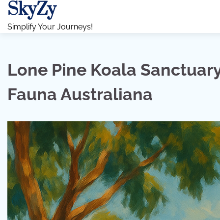
SkyZy
Skip
to
Simplify Your Journeys!
content
Lone Pine Koala Sanctuary:
Fauna Australiana