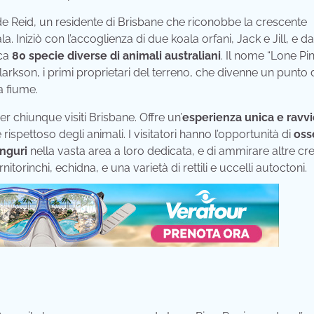
aude Reid, un residente di Brisbane che riconobbe la crescente
. Iniziò con l’accoglienza di due koala orfani, Jack e Jill, e da
rca
80 specie diverse di animali australiani
. Il nome “Lone Pi
larkson, i primi proprietari del terreno, che divenne un punto 
a fiume.
 chiunque visiti Brisbane. Offre un’
esperienza unica e ravvi
ispettoso degli animali. I visitatori hanno l’opportunità di
oss
nguri
nella vasta area a loro dedicata, e di ammirare altre cr
torinchi, echidna, e una varietà di rettili e uccelli autoctoni.