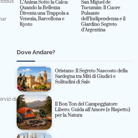
utobus
L’Anima Sotto la Calca:
San Miguel de
Quando la Bellezza
Tucumán: Il Cuore
Diventa una Trappola a
Pulsante
mar
Venezia, Barcellona e
dell’Indipendenza e il
Kyoto
Giardino Segreto
d’Argentina
Dove Andare?
Oristano: Il Segreto Nascosto della
Sardegna tra Miti di Giudici e
Solitudini di Sale
rvizi di
Il Bon Ton del Campeggiatore
Libero: Guida all’Amore (e Rispetto)
per la Natura