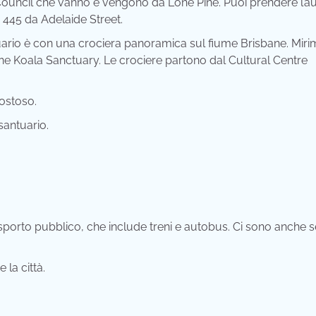
Council che vanno e vengono da Lone Pine. Puoi prendere l’a
445 da Adelaide Street.
ario è con una crociera panoramica sul fiume Brisbane. Miri
ine Koala Sanctuary. Le crociere partono dal Cultural Centre
ostoso.
santuario.
asporto pubblico, che include treni e autobus. Ci sono anche se
la città.