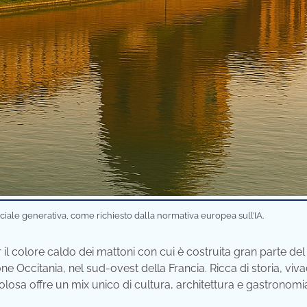
iciale generativa, come richiesto dalla normativa europea sull’IA.
il colore caldo dei mattoni con cui è costruita gran parte del
one Occitania, nel sud-ovest della Francia. Ricca di storia, viv
olosa offre un mix unico di cultura, architettura e gastronomi