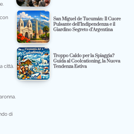
e.
 con
San Miguel de Tucumán: Il Cuore
Pulsante dell’Indipendenza e il
Giardino Segreto d’Argentina
Troppo Caldo per la Spiaggia?
Guida al Coolcationing, la Nuova
 città.
Tendenza Estiva
Garonna.
ndo di