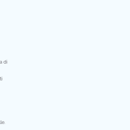
a di
ti
le.