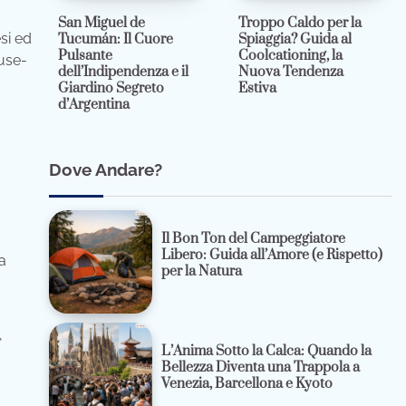
San Miguel de
Troppo Caldo per la
si ed
Tucumán: Il Cuore
Spiaggia? Guida al
Pulsante
Coolcationing, la
ouse-
dell’Indipendenza e il
Nuova Tendenza
Giardino Segreto
Estiva
d’Argentina
Dove Andare?
Il Bon Ton del Campeggiatore
Libero: Guida all’Amore (e Rispetto)
la
per la Natura
,
L’Anima Sotto la Calca: Quando la
Bellezza Diventa una Trappola a
Venezia, Barcellona e Kyoto