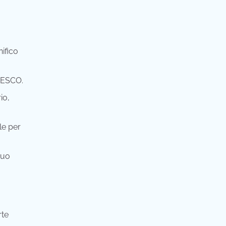
nifico
UNESCO.
io,
le per
suo
rte