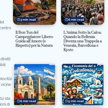
3 min read
6 min read
del
 centro
Il Bon Ton del
L’Anima Sotto la Calca:
Campeggiatore Libero:
Quando la Bellezza
Guida all’Amore (e
Diventa una Trappola a
Rispetto) per la Natura
Venezia, Barcellona e
Kyoto
iretti
bili
locità)
vicine.
62 (da
6 min read
5 min read
oni di