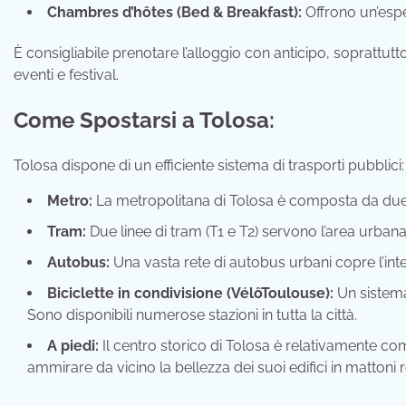
Chambres d’hôtes (Bed & Breakfast):
Offrono un’esper
È consigliabile prenotare l’alloggio con anticipo, soprattutt
eventi e festival.
Come Spostarsi a Tolosa:
Tolosa dispone di un efficiente sistema di trasporti pubblici:
Metro:
La metropolitana di Tolosa è composta da due li
Tram:
Due linee di tram (T1 e T2) servono l’area urbana
Autobus:
Una vasta rete di autobus urbani copre l’inter
Biciclette in condivisione (VélôToulouse):
Un sistema 
Sono disponibili numerose stazioni in tutta la città.
A piedi:
Il centro storico di Tolosa è relativamente co
ammirare da vicino la bellezza dei suoi edifici in mattoni 