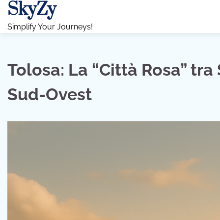
SkyZy
Skip
to
Simplify Your Journeys!
content
Tolosa: La “Città Rosa” tra 
Sud-Ovest