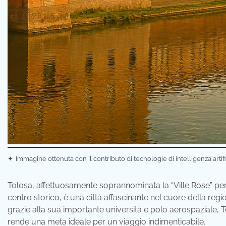
✦
Immagine ottenuta con il contributo di tecnologie di intelligenza artif
Tolosa, affettuosamente soprannominata la “Ville Rose” per 
centro storico, è una città affascinante nel cuore della regi
grazie alla sua importante università e polo aerospaziale, T
rende una meta ideale per un viaggio indimenticabile.