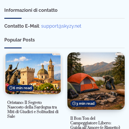
Informazioni di contatto
Contatto E-Mail
:
support@skyzy.net
Popular Posts
6 min read
Oristano: Il Segreto
3 min read
Nascosto della Sardegna tra
Miti di Giudici e Solitudini di
Sale
Il Bon Ton del
Campeggiatore Libero:
Guida all’Amore (e Rispetto)