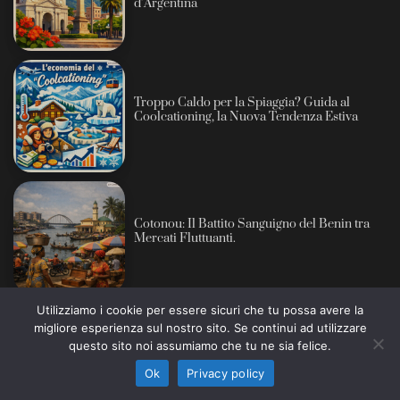
d’Argentina
Troppo Caldo per la Spiaggia? Guida al
Coolcationing, la Nuova Tendenza Estiva
Cotonou: Il Battito Sanguigno del Benin tra
Mercati Fluttuanti.
Utilizziamo i cookie per essere sicuri che tu possa avere la
Perché?
migliore esperienza sul nostro sito. Se continui ad utilizzare
Informativa sull’intelligenza artificiale: alcuni contenuti
questo sito noi assumiamo che tu ne sia felice.
di questo sito sono prodotti con l’ausilio di sistemi
Ho capito
automatici e revisionati prima della pubblicazione (AI
Ok
Privacy policy
Act, Regolamento UE 2024/1689).
L’Anima Sotto la Calca: Quando la Bellezza