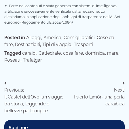
✦
Parte dei contenuti è stata generata con sistemi di intelligenza
artificiale e successivamente verificata dalla redazione. Lo
dichiariamo in applicazione degli obblighi di trasparenza dell’AI Act
europeo (Regolamento UE 2024/1689).
Posted in
Alloggi
,
America
,
Consigli pratici
,
Cose da
fare
,
Destinazioni
,
Tipi di viaggio
,
Trasporti
Tagged
caraibi
,
Cattedrale
,
cosa fare
,
dominica
,
mare
,
Roseau
,
Trafalgar
Navigazione
Previous:
Next:
articoli
Il Castel dell’Ovo: un viaggio
Puerto Limón: una perla
tra storia, leggende e
caraibica
bellezze partenopee
Su di me