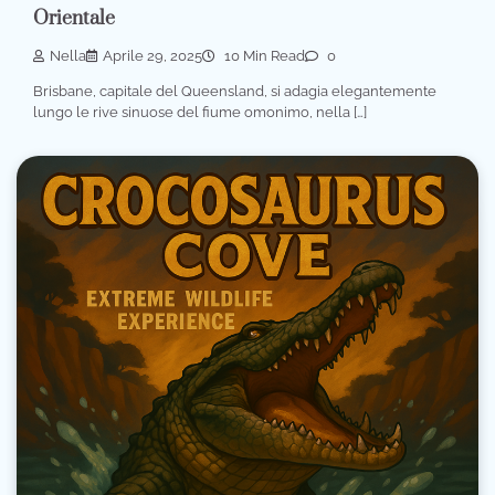
Orientale
Nella
Aprile 29, 2025
10 Min Read
0
Brisbane, capitale del Queensland, si adagia elegantemente
lungo le rive sinuose del fiume omonimo, nella […]