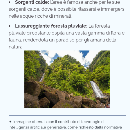
Sorgenti calde:
L’area è famosa anche per le sue
sorgenti calde, dove è possibile rilassarsi e immergersi
nelle acque ricche di minerali.
Lussureggiante foresta pluviale:
La foresta
pluviale circostante ospita una vasta gamma di flora e
fauna, rendendola un paradiso per gli amanti della
natura.
✦
Immagine ottenuta con il contributo di tecnologie di
intelligenza artificiale generativa, come richiesto dalla normativa