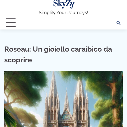
SkyZy
Skip
to
Simplify Your Journeys!
content
Roseau: Un gioiello caraibico da
scoprire