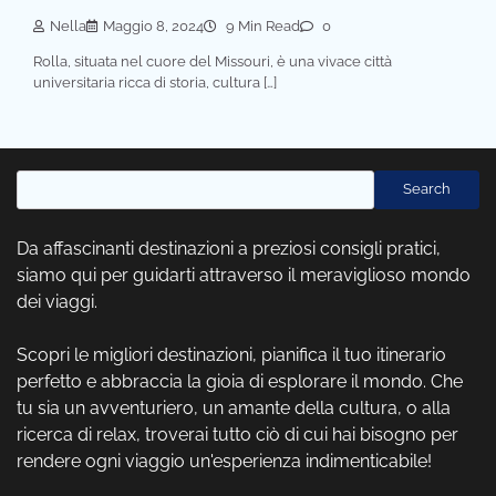
Nella
Maggio 8, 2024
9 Min Read
0
Rolla, situata nel cuore del Missouri, è una vivace città
universitaria ricca di storia, cultura […]
Cerca
Search
Da affascinanti destinazioni a preziosi consigli pratici,
siamo qui per guidarti attraverso il meraviglioso mondo
dei viaggi.
Scopri le migliori destinazioni, pianifica il tuo itinerario
perfetto e abbraccia la gioia di esplorare il mondo. Che
tu sia un avventuriero, un amante della cultura, o alla
ricerca di relax, troverai tutto ciò di cui hai bisogno per
rendere ogni viaggio un'esperienza indimenticabile!