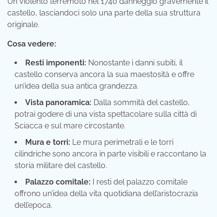
Un violento terremoto nel 1740 danneggiò gravemente il
castello, lasciandoci solo una parte della sua struttura
originale.
Cosa vedere:
Resti imponenti:
Nonostante i danni subiti, il
castello conserva ancora la sua maestosità e offre
un’idea della sua antica grandezza.
Vista panoramica:
Dalla sommità del castello,
potrai godere di una vista spettacolare sulla città di
Sciacca e sul mare circostante.
Mura e torri:
Le mura perimetrali e le torri
cilindriche sono ancora in parte visibili e raccontano la
storia militare del castello.
Palazzo comitale:
I resti del palazzo comitale
offrono un’idea della vita quotidiana dell’aristocrazia
dell’epoca.