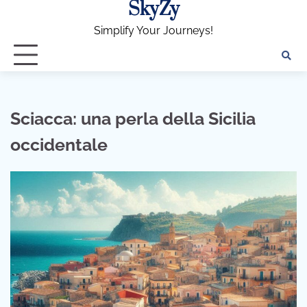
SkyZy
Skip
to
Simplify Your Journeys!
content
Sciacca: una perla della Sicilia
occidentale