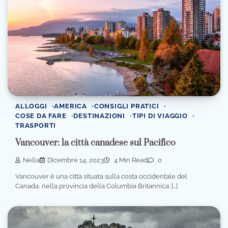
ALLOGGI
AMERICA
CONSIGLI PRATICI
COSE DA FARE
DESTINAZIONI
TIPI DI VIAGGIO
TRASPORTI
Vancouver: la città canadese sul Pacifico
Nella
Dicembre 14, 2023
4 Min Read
0
Vancouver è una città situata sulla costa occidentale del
Canada, nella provincia della Columbia Britannica. […]