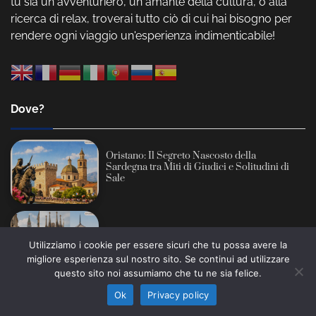
tu sia un avventuriero, un amante della cultura, o alla
ricerca di relax, troverai tutto ciò di cui hai bisogno per
rendere ogni viaggio un'esperienza indimenticabile!
Dove?
Oristano: Il Segreto Nascosto della
Sardegna tra Miti di Giudici e Solitudini di
Sale
L’Anima Sotto la Calca: Quando la Bellezza
Utilizziamo i cookie per essere sicuri che tu possa avere la
Diventa una Trappola a Venezia, Barcellona
migliore esperienza sul nostro sito. Se continui ad utilizzare
Informativa sull’intelligenza artificiale: alcuni contenuti
e Kyoto
questo sito noi assumiamo che tu ne sia felice.
di questo sito sono prodotti con l’ausilio di sistemi
Ho capito
automatici e revisionati prima della pubblicazione (AI
Ok
Privacy policy
Act, Regolamento UE 2024/1689).