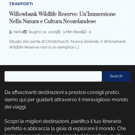
TRASPORTI
Willowbank Wildlife Reserve: Un’Immersione
Nella Natura e Cultura Neozelandese
Nella
Giugno 10, 2025
5 Min Read
0
Situato alle porte di Christchurch, Nuova Zelanda, il Willowbank
Wildlife Reserve non è un semplice […]
Cerca
Search
Da affascinanti destinazioni a preziosi consigli pratici,
siamo qui per guidarti attraverso il meraviglioso mondo
dei viaggi.
Scopri le migliori destinazioni, pianifica il tuo itinerario
perfetto e abbraccia la gioia di esplorare il mondo. Che