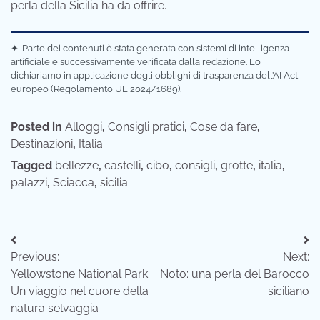
perla della Sicilia ha da offrire.
✦
Parte dei contenuti è stata generata con sistemi di intelligenza
artificiale e successivamente verificata dalla redazione. Lo
dichiariamo in applicazione degli obblighi di trasparenza dell’AI Act
europeo (Regolamento UE 2024/1689).
Posted in
Alloggi
,
Consigli pratici
,
Cose da fare
,
Destinazioni
,
Italia
Tagged
bellezze
,
castelli
,
cibo
,
consigli
,
grotte
,
italia
,
palazzi
,
Sciacca
,
sicilia
Navigazione
Previous:
Next:
articoli
Yellowstone National Park:
Noto: una perla del Barocco
Un viaggio nel cuore della
siciliano
natura selvaggia