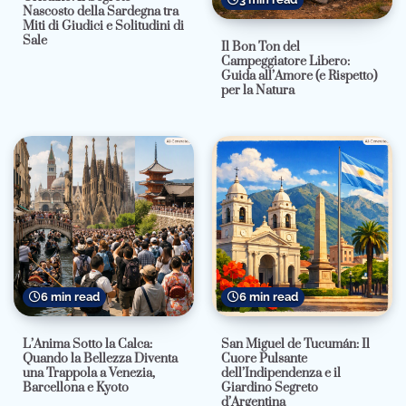
Nascosto della Sardegna tra
Miti di Giudici e Solitudini di
Sale
Il Bon Ton del
Campeggiatore Libero:
Guida all’Amore (e Rispetto)
per la Natura
6 min read
6 min read
L’Anima Sotto la Calca:
San Miguel de Tucumán: Il
Quando la Bellezza Diventa
Cuore Pulsante
una Trappola a Venezia,
dell’Indipendenza e il
Barcellona e Kyoto
Giardino Segreto
d’Argentina