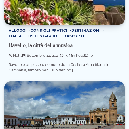
ALLOGGI
CONSIGLI PRATICI
DESTINAZIONI
ITALIA
TIPI DI VIAGGIO
TRASPORTI
Ravello, la città della musica
Nella
Settembre 14, 2023
5 Min Read
0
Ravello è un piccolo comune della Costiera Amalfitana, in
Campania, famoso per il suo fascino […]