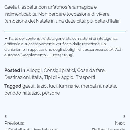
Gaeta ti aspetta con un’atmosfera magica e
indimenticabile. Non perdere l’occasione di vivere
l’emozione del Natale in una delle città più belle d’Italia.
✦
Parte dei contenuti è stata generata con sistemi di intelligenza
artificiale e successivamente verificata dalla redazione. Lo
dichiariamo in applicazione degli obblighi di trasparenza dell’AI Act
europeo (Regolamento UE 2024/1689).
Posted in
Alloggi
,
Consigli pratici
,
Cose da fare
,
Destinazioni
,
Italia
,
Tipi di viaggio
,
Trasporti
Tagged
gaeta
,
lazio
,
luci
,
luminarie
,
mercatini
,
natale
,
periodo natalizio
,
persone
Navigazione
Previous:
Next:
articoli