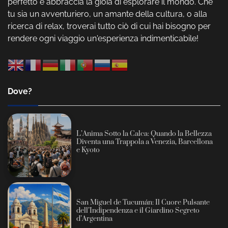
perfetto e abbraccia la gioia di esplorare il mondo. Che
tu sia un avventuriero, un amante della cultura, o alla
ricerca di relax, troverai tutto ciò di cui hai bisogno per
rendere ogni viaggio un'esperienza indimenticabile!
Dove?
L’Anima Sotto la Calca: Quando la Bellezza
Diventa una Trappola a Venezia, Barcellona
e Kyoto
San Miguel de Tucumán: Il Cuore Pulsante
dell’Indipendenza e il Giardino Segreto
d’Argentina