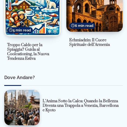
6 min read
5 min read
Echmiadzin: Il Cuore
Spirituale dell’Armenia
Troppo Caldo per la
Spiaggia? Guida al
Coolcationing, la Nuova
Tendenza Estiva
Dove Andare?
L’Anima Sotto la Calca: Quando la Bellezza
Diventa una Trappola a Venezia, Barcellona
e Kyoto