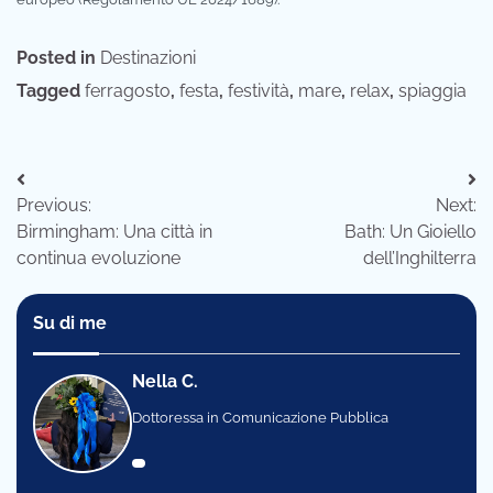
Posted in
Destinazioni
Tagged
ferragosto
,
festa
,
festività
,
mare
,
relax
,
spiaggia
Navigazione
Previous:
Next:
articoli
Birmingham: Una città in
Bath: Un Gioiello
continua evoluzione
dell’Inghilterra
Su di me
Nella C.
Dottoressa in Comunicazione Pubblica