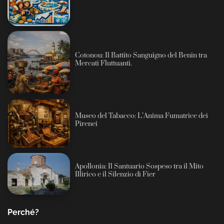
Cotonou: Il Battito Sanguigno del Benin tra
Mercati Fluttuanti.
Museo del Tabacco: L’Anima Fumatrice dei
Pirenei
Apollonia: Il Santuario Sospeso tra il Mito
Illirico e il Silenzio di Fier
Perché?