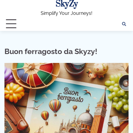
SkyZy
Skip
to
Simplify Your Journeys!
content
Buon ferragosto da Skyzy!