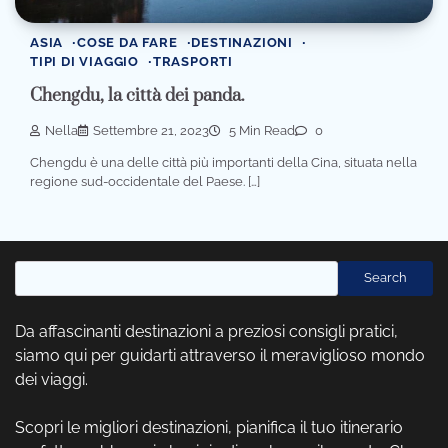
ASIA
COSE DA FARE
DESTINAZIONI
TIPI DI VIAGGIO
TRASPORTI
Chengdu, la città dei panda.
Nella
Settembre 21, 2023
5 Min Read
0
Chengdu è una delle città più importanti della Cina, situata nella
regione sud-occidentale del Paese. […]
Cerca
Search
Da affascinanti destinazioni a preziosi consigli pratici,
siamo qui per guidarti attraverso il meraviglioso mondo
dei viaggi.
Scopri le migliori destinazioni, pianifica il tuo itinerario