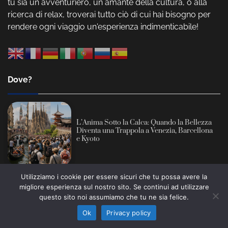
tu sia un avventuriero, un amante della cultura, o alla
ricerca di relax, troverai tutto ciò di cui hai bisogno per
rendere ogni viaggio un'esperienza indimenticabile!
Dove?
L’Anima Sotto la Calca: Quando la Bellezza
Diventa una Trappola a Venezia, Barcellona
e Kyoto
Utilizziamo i cookie per essere sicuri che tu possa avere la
migliore esperienza sul nostro sito. Se continui ad utilizzare
Informativa sull’intelligenza artificiale: alcuni contenuti
San Miguel de Tucumán: Il Cuore Pulsante
questo sito noi assumiamo che tu ne sia felice.
di questo sito sono prodotti con l’ausilio di sistemi
dell’Indipendenza e il Giardino Segreto
Ho capito
d’Argentina
automatici e revisionati prima della pubblicazione (AI
Ok
Privacy policy
Act, Regolamento UE 2024/1689).