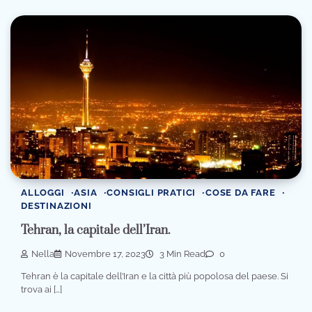
ALLOGGI
ASIA
CONSIGLI PRATICI
COSE DA FARE
DESTINAZIONI
Tehran, la capitale dell’Iran.
Nella
Novembre 17, 2023
3 Min Read
0
Tehran è la capitale dell’Iran e la città più popolosa del paese. Si
trova ai […]