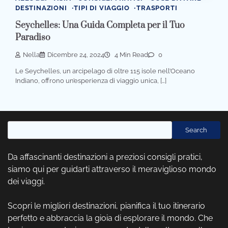
DESTINAZIONI
TIPI DI VIAGGIO
TRASPORTI
Seychelles: Una Guida Completa per il Tuo
Paradiso
Nella
Dicembre 24, 2024
4 Min Read
0
Le Seychelles, un arcipelago di oltre 115 isole nell’Oceano
Indiano, offrono un’esperienza di viaggio unica, […]
Cerca
Search
Da affascinanti destinazioni a preziosi consigli pratici,
siamo qui per guidarti attraverso il meraviglioso mondo
dei viaggi.
Scopri le migliori destinazioni, pianifica il tuo itinerario
perfetto e abbraccia la gioia di esplorare il mondo. Che