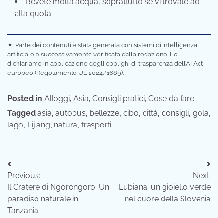
Bevete molta acqua, soprattutto se vi trovate ad
alta quota.
✦
Parte dei contenuti è stata generata con sistemi di intelligenza
artificiale e successivamente verificata dalla redazione. Lo
dichiariamo in applicazione degli obblighi di trasparenza dell’AI Act
europeo (Regolamento UE 2024/1689).
Posted in
Alloggi
,
Asia
,
Consigli pratici
,
Cose da fare
Tagged
asia
,
autobus
,
bellezze
,
cibo
,
città
,
consigli
,
gola
,
lago
,
Lijiang
,
natura
,
trasporti
Navigazione
Previous:
Next:
articoli
Il Cratere di Ngorongoro: Un
Lubiana: un gioiello verde
paradiso naturale in
nel cuore della Slovenia
Tanzania