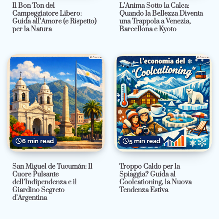
Il Bon Ton del
L’Anima Sotto la Calca:
Campeggiatore Libero:
Quando la Bellezza Diventa
Guida all’Amore (e Rispetto)
una Trappola a Venezia,
per la Natura
Barcellona e Kyoto
6 min read
5 min read
San Miguel de Tucumán: Il
Troppo Caldo per la
Cuore Pulsante
Spiaggia? Guida al
dell’Indipendenza e il
Coolcationing, la Nuova
Giardino Segreto
Tendenza Estiva
d’Argentina