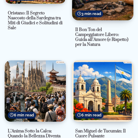
Oristano: Il Segreto
3 min read
Nascosto della Sardegna tra
Miti di Giudici e Solitudini di
Sale
Il Bon Ton del
Campeggiatore Libero:
Guida all’Amore (e Rispetto)
per la Natura
6 min read
6 min read
L’Anima Sotto la Calca:
San Miguel de Tucumán: Il
Quando la Bellezza Diventa
Cuore Pulsante