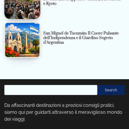
e Kyoto
San Miguel de Tucumán: Il Cuore Pulsante
dell’Indipendenza e il Giardino Segreto
d’Argentina
Cerca
Search
Da affascinanti destinazioni a preziosi consigli pratici,
siamo qui per guidarti attraverso il meraviglioso mondo
dei viaggi.