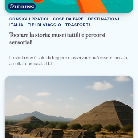
3 min read
CONSIGLI PRATICI
COSE DA FARE
DESTINAZIONI
ITALIA
TIPI DI VIAGGIO
TRASPORTI
Toccare la storia: musei tattili e percorsi
sensoriali
La storia non è solo da leggere o osservare: può essere toccata,
ascoltata, annusata. I […]