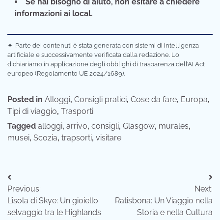
Se hai bisogno di aiuto, non esitare a chiedere
informazioni ai local.
✦
Parte dei contenuti è stata generata con sistemi di intelligenza
artificiale e successivamente verificata dalla redazione. Lo
dichiariamo in applicazione degli obblighi di trasparenza dell’AI Act
europeo (Regolamento UE 2024/1689).
Posted in
Alloggi
,
Consigli pratici
,
Cose da fare
,
Europa
,
Tipi di viaggio
,
Trasporti
Tagged
alloggi
,
arrivo
,
consigli
,
Glasgow
,
murales
,
musei
,
Scozia
,
trapsorti
,
visitare
Navigazione
Previous:
Next:
articoli
L’isola di Skye: Un gioiello
Ratisbona: Un Viaggio nella
selvaggio tra le Highlands
Storia e nella Cultura