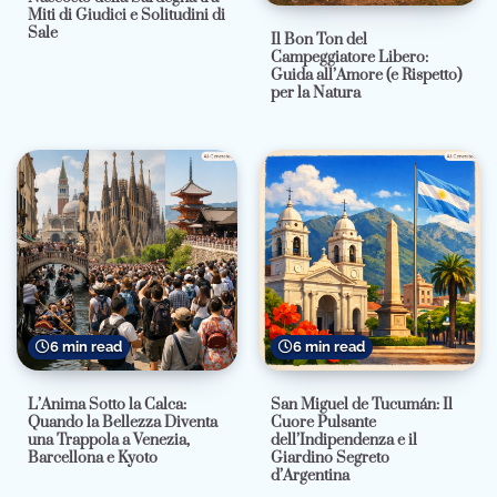
Miti di Giudici e Solitudini di
Sale
Il Bon Ton del
Campeggiatore Libero:
Guida all’Amore (e Rispetto)
per la Natura
6 min read
6 min read
L’Anima Sotto la Calca:
San Miguel de Tucumán: Il
Quando la Bellezza Diventa
Cuore Pulsante
una Trappola a Venezia,
dell’Indipendenza e il
Barcellona e Kyoto
Giardino Segreto
d’Argentina