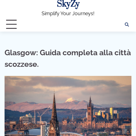
SkyZy
Skip
to
Simplify Your Journeys!
content
Glasgow: Guida completa alla città
scozzese.