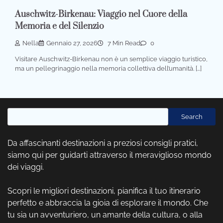
Auschwitz-Birkenau: Viaggio nel Cuore della
Memoria e del Silenzio
Nella
Gennaio 27, 2026
7 Min Read
0
Visitare Auschwitz-Birkenau non è un semplice viaggio turistico,
ma un pellegrinaggio nella memoria collettiva dell’umanità. […]
Cerca
Search
Da affascinanti destinazioni a preziosi consigli pratici,
siamo qui per guidarti attraverso il meraviglioso mondo
dei viaggi.
Scopri le migliori destinazioni, pianifica il tuo itinerario
perfetto e abbraccia la gioia di esplorare il mondo. Che
tu sia un avventuriero, un amante della cultura, o alla