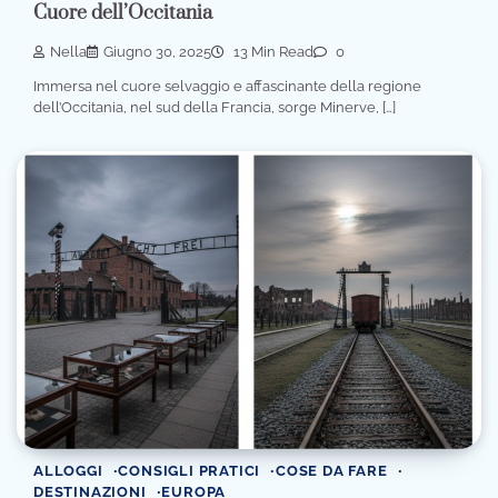
Cuore dell’Occitania
Nella
Giugno 30, 2025
13 Min Read
0
Immersa nel cuore selvaggio e affascinante della regione
dell’Occitania, nel sud della Francia, sorge Minerve, […]
ALLOGGI
CONSIGLI PRATICI
COSE DA FARE
DESTINAZIONI
EUROPA