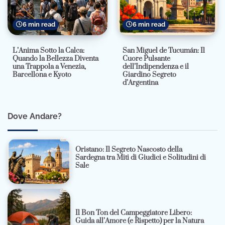
6 min read
6 min read
L’Anima Sotto la Calca:
San Miguel de Tucumán: Il
Quando la Bellezza Diventa
Cuore Pulsante
una Trappola a Venezia,
dell’Indipendenza e il
Barcellona e Kyoto
Giardino Segreto
d’Argentina
Dove Andare?
Oristano: Il Segreto Nascosto della
Sardegna tra Miti di Giudici e Solitudini di
Sale
Il Bon Ton del Campeggiatore Libero:
Guida all’Amore (e Rispetto) per la Natura