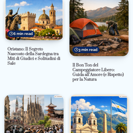
6 min read
Oristano: Il Segreto
3 min read
Nascosto della Sardegna tra
Miti di Giudici e Solitudini di
Sale
Il Bon Ton del
Campeggiatore Libero:
Guida all’Amore (e Rispetto)
per la Natura