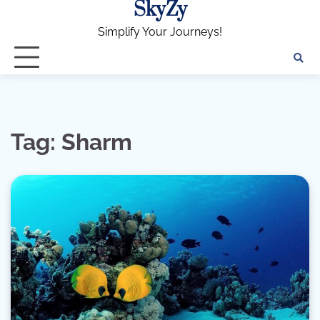
SkyZy
Skip
to
Simplify Your Journeys!
content
Tag:
Sharm