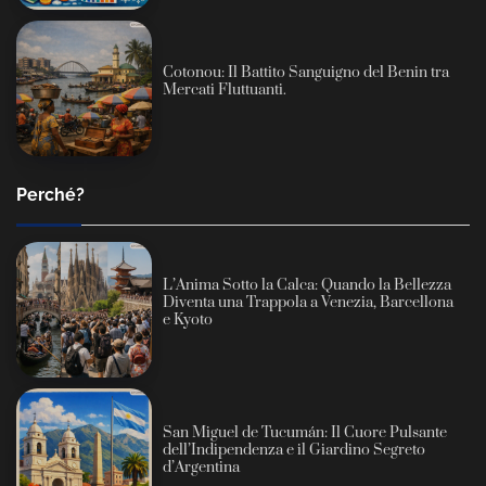
Cotonou: Il Battito Sanguigno del Benin tra
Mercati Fluttuanti.
Perché?
L’Anima Sotto la Calca: Quando la Bellezza
Diventa una Trappola a Venezia, Barcellona
e Kyoto
San Miguel de Tucumán: Il Cuore Pulsante
dell’Indipendenza e il Giardino Segreto
d’Argentina