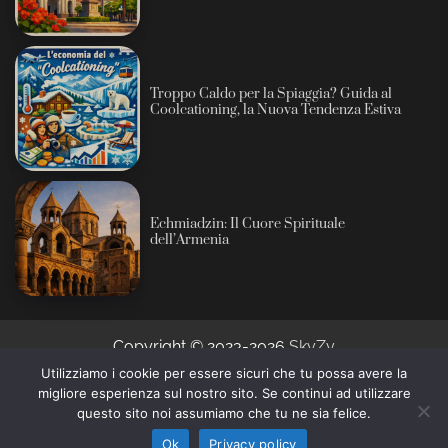
Troppo Caldo per la Spiaggia? Guida al
Coolcationing, la Nuova Tendenza Estiva
Echmiadzin: Il Cuore Spirituale
dell’Armenia
Copyright © 2023-2026
SkyZy
Utilizziamo i cookie per essere sicuri che tu possa avere la
migliore esperienza sul nostro sito. Se continui ad utilizzare
Informativa sull’intelligenza artificiale: alcuni contenuti
questo sito noi assumiamo che tu ne sia felice.
di questo sito sono prodotti con l’ausilio di sistemi
Ho capito
automatici e revisionati prima della pubblicazione (AI
Ok
Privacy policy