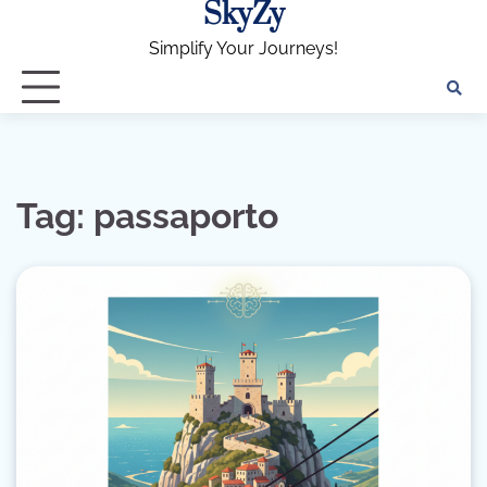
SkyZy
Skip
to
Simplify Your Journeys!
content
Tag:
passaporto