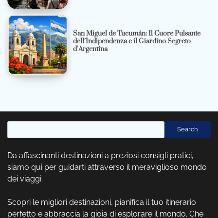
San Miguel de Tucumán: Il Cuore Pulsante
dell’Indipendenza e il Giardino Segreto
d’Argentina
Cerca
Search
Da affascinanti destinazioni a preziosi consigli pratici,
siamo qui per guidarti attraverso il meraviglioso mondo
dei viaggi.
Scopri le migliori destinazioni, pianifica il tuo itinerario
perfetto e abbraccia la gioia di esplorare il mondo. Che