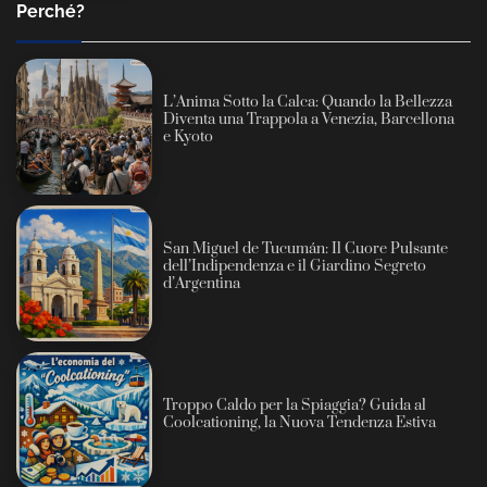
Perché?
L’Anima Sotto la Calca: Quando la Bellezza
Diventa una Trappola a Venezia, Barcellona
e Kyoto
San Miguel de Tucumán: Il Cuore Pulsante
dell’Indipendenza e il Giardino Segreto
d’Argentina
Troppo Caldo per la Spiaggia? Guida al
Coolcationing, la Nuova Tendenza Estiva