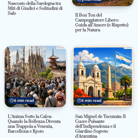
Nascosto della Sardegna tra
Miti di Giudici e Solitudini di
Sale
Il Bon Ton del
Campeggiatore Libero:
Guida all’Amore (e Rispetto)
per la Natura
6 min read
6 min read
L’Anima Sotto la Calca:
San Miguel de Tucumán: Il
Quando la Bellezza Diventa
Cuore Pulsante
una Trappola a Venezia,
dell’Indipendenza e il
Barcellona e Kyoto
Giardino Segreto
d’Argentina