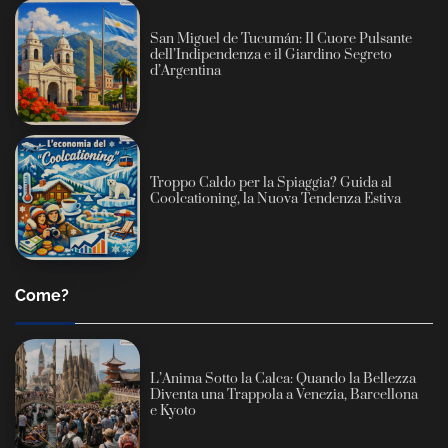
San Miguel de Tucumán: Il Cuore Pulsante
dell’Indipendenza e il Giardino Segreto
d’Argentina
Troppo Caldo per la Spiaggia? Guida al
Coolcationing, la Nuova Tendenza Estiva
Come?
L’Anima Sotto la Calca: Quando la Bellezza
Diventa una Trappola a Venezia, Barcellona
e Kyoto