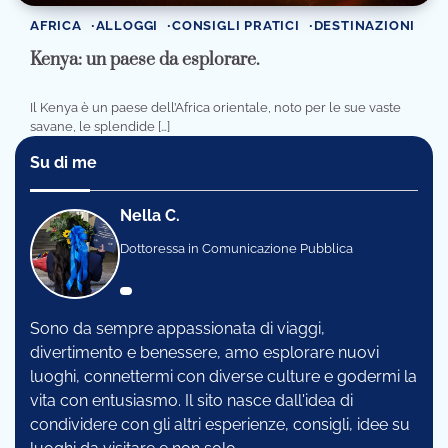
AFRICA
ALLOGGI
CONSIGLI PRATICI
DESTINAZIONI
Kenya: un paese da esplorare.
Il Kenya è un paese dell’Africa orientale, noto per le sue vaste
savane, le splendide […]
Su di me
Nella C.
Dottoressa in Comunicazione Pubblica
Sono da sempre appassionata di viaggi,
divertimento e benessere, amo esplorare nuovi
luoghi, connettermi con diverse culture e godermi la
vita con entusiasmo. Il sito nasce dall'idea di
condividere con gli altri esperienze, consigli, idee su