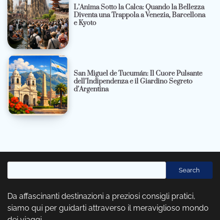
L’Anima Sotto la Calca: Quando la Bellezza
Diventa una Trappola a Venezia, Barcellona
e Kyoto
San Miguel de Tucumán: Il Cuore Pulsante
dell’Indipendenza e il Giardino Segreto
d’Argentina
Cerca
Search
Da affascinanti destinazioni a preziosi consigli pratici,
siamo qui per guidarti attraverso il meraviglioso mondo
dei viaggi.