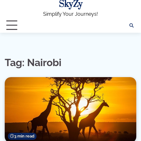
SkyZy
Skip
to
Simplify Your Journeys!
content
Tag:
Nairobi
3 min read