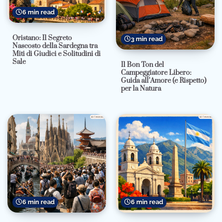
6 min read
Oristano: Il Segreto
3 min read
Nascosto della Sardegna tra
Miti di Giudici e Solitudini di
Sale
Il Bon Ton del
Campeggiatore Libero:
Guida all’Amore (e Rispetto)
per la Natura
6 min read
6 min read