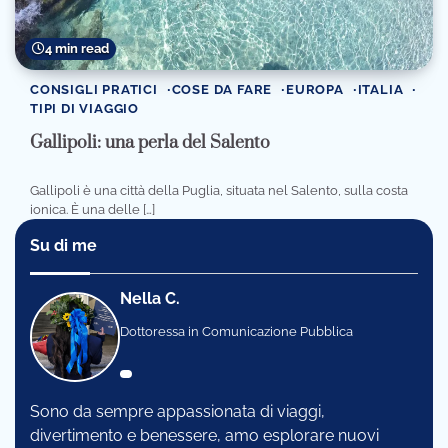
4 min read
CONSIGLI PRATICI
COSE DA FARE
EUROPA
ITALIA
TIPI DI VIAGGIO
Gallipoli: una perla del Salento
Gallipoli è una città della Puglia, situata nel Salento, sulla costa
ionica. È una delle […]
Su di me
Nella C.
Dottoressa in Comunicazione Pubblica
Sono da sempre appassionata di viaggi,
divertimento e benessere, amo esplorare nuovi