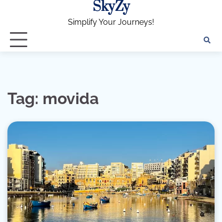
SkyZy
Skip
to
Simplify Your Journeys!
content
Tag:
movida