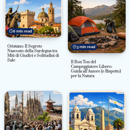
6 min read
Oristano: Il Segreto
3 min read
Nascosto della Sardegna tra
Miti di Giudici e Solitudini di
Sale
Il Bon Ton del
Campeggiatore Libero:
Guida all’Amore (e Rispetto)
per la Natura