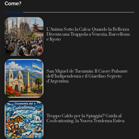
Come?
L’Anima Sotto la Calca: Quando la Bellezza
Diventa una Trappola a Venezia, Barcellona
e Kyoto
San Miguel de Tucumán: Il Cuore Pulsante
dell’Indipendenza e il Giardino Segreto
d’Argentina
Troppo Caldo per la Spiaggia? Guida al
Coolcationing, la Nuova Tendenza Estiva