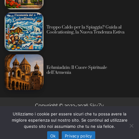
Troppo Caldo per la Spiaggia? Guida al
Coolcationing, la Nuova Tendenza Estiva
Echmiadzin: Il Cuore Spirituale
dell’Armenia
Copyright © 2023-2026
SkyZy
Utilizziamo i cookie per essere sicuri che tu possa avere la
migliore esperienza sul nostro sito. Se continui ad utilizzare
Informativa sull’intelligenza artificiale: alcuni contenuti
questo sito noi assumiamo che tu ne sia felice.
di questo sito sono prodotti con l’ausilio di sistemi
Ho capito
automatici e revisionati prima della pubblicazione (AI
Ok
Privacy policy
Act, Regolamento UE 2024/1689).