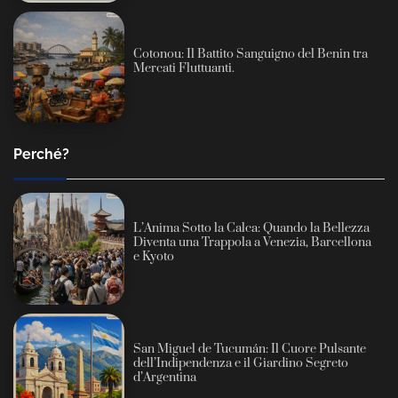
Cotonou: Il Battito Sanguigno del Benin tra
Mercati Fluttuanti.
Perché?
L’Anima Sotto la Calca: Quando la Bellezza
Diventa una Trappola a Venezia, Barcellona
e Kyoto
San Miguel de Tucumán: Il Cuore Pulsante
dell’Indipendenza e il Giardino Segreto
d’Argentina