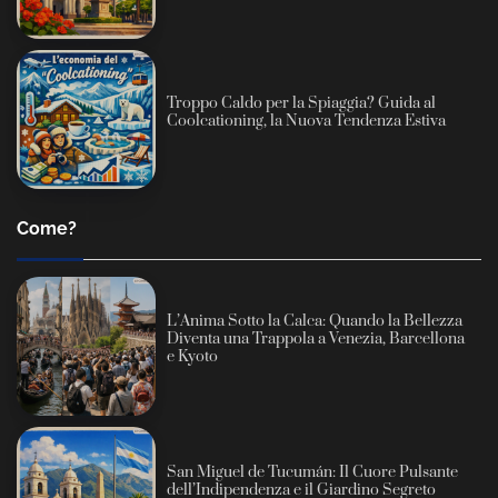
Troppo Caldo per la Spiaggia? Guida al
Coolcationing, la Nuova Tendenza Estiva
Come?
L’Anima Sotto la Calca: Quando la Bellezza
Diventa una Trappola a Venezia, Barcellona
e Kyoto
San Miguel de Tucumán: Il Cuore Pulsante
dell’Indipendenza e il Giardino Segreto