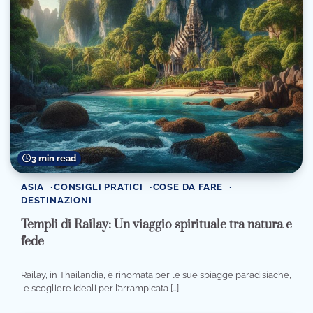
3 min read
ASIA
CONSIGLI PRATICI
COSE DA FARE
DESTINAZIONI
Templi di Railay: Un viaggio spirituale tra natura e
fede
Railay, in Thailandia, è rinomata per le sue spiagge paradisiache,
le scogliere ideali per l’arrampicata […]