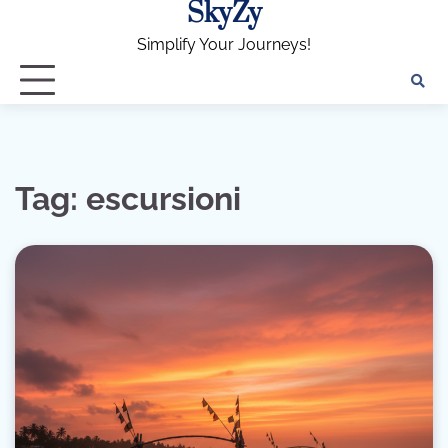
SkyZy
Skip
to
Simplify Your Journeys!
content
Tag:
escursioni