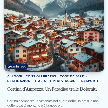
5 min read
ALLOGGI
CONSIGLI PRATICI
COSE DA FARE
DESTINAZIONI
ITALIA
TIPI DI VIAGGIO
TRASPORTI
Cortina d’Ampezzo: Un Paradiso tra le Dolomiti
Cortina d’Ampezzo, incastonata nel cuore delle Dolomiti, è una
delle località montane più famose e […]