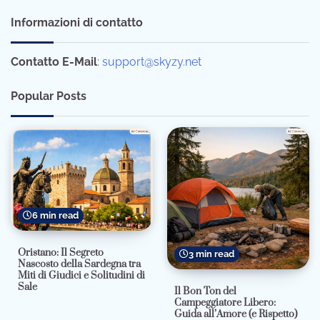
Informazioni di contatto
Contatto E-Mail
:
support@skyzy.net
Popular Posts
6 min read
Oristano: Il Segreto
3 min read
Nascosto della Sardegna tra
Miti di Giudici e Solitudini di
Sale
Il Bon Ton del
Campeggiatore Libero:
Guida all’Amore (e Rispetto)