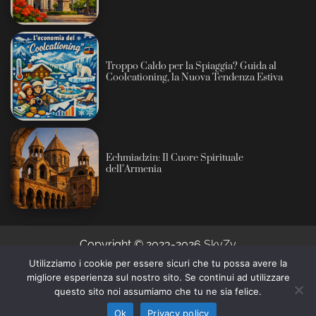
Troppo Caldo per la Spiaggia? Guida al
Coolcationing, la Nuova Tendenza Estiva
Echmiadzin: Il Cuore Spirituale
dell’Armenia
Copyright © 2023-2026
SkyZy
Utilizziamo i cookie per essere sicuri che tu possa avere la
migliore esperienza sul nostro sito. Se continui ad utilizzare
Informativa sull’intelligenza artificiale: alcuni contenuti
questo sito noi assumiamo che tu ne sia felice.
di questo sito sono prodotti con l’ausilio di sistemi
Ho capito
automatici e revisionati prima della pubblicazione (AI
Ok
Privacy policy