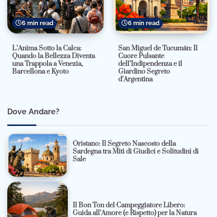
6 min read
6 min read
L’Anima Sotto la Calca:
San Miguel de Tucumán: Il
Quando la Bellezza Diventa
Cuore Pulsante
una Trappola a Venezia,
dell’Indipendenza e il
Barcellona e Kyoto
Giardino Segreto
d’Argentina
Dove Andare?
Oristano: Il Segreto Nascosto della
Sardegna tra Miti di Giudici e Solitudini di
Sale
Il Bon Ton del Campeggiatore Libero:
Guida all’Amore (e Rispetto) per la Natura