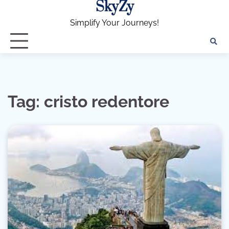
SkyZy
Skip
to
Simplify Your Journeys!
content
Tag:
cristo redentore