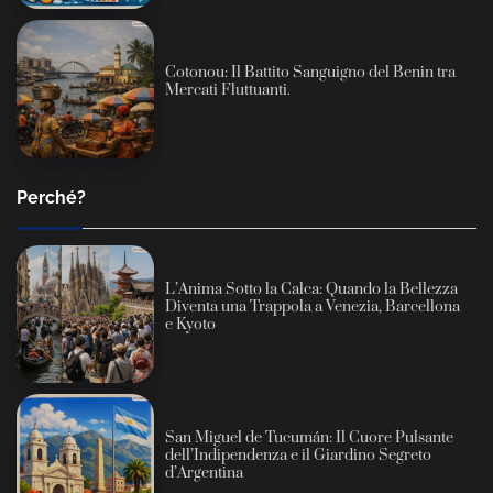
Cotonou: Il Battito Sanguigno del Benin tra
Mercati Fluttuanti.
Perché?
L’Anima Sotto la Calca: Quando la Bellezza
Diventa una Trappola a Venezia, Barcellona
e Kyoto
San Miguel de Tucumán: Il Cuore Pulsante
dell’Indipendenza e il Giardino Segreto
d’Argentina