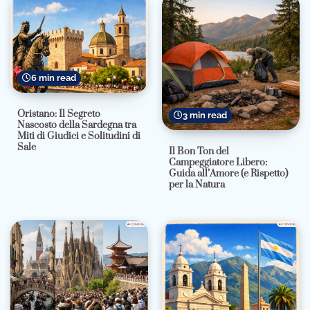
6 min read
Oristano: Il Segreto
3 min read
Nascosto della Sardegna tra
Miti di Giudici e Solitudini di
Sale
Il Bon Ton del
Campeggiatore Libero:
Guida all’Amore (e Rispetto)
per la Natura