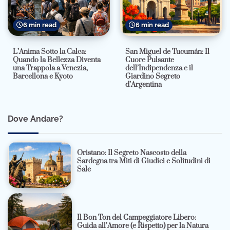
6 min read
6 min read
L’Anima Sotto la Calca:
San Miguel de Tucumán: Il
Quando la Bellezza Diventa
Cuore Pulsante
una Trappola a Venezia,
dell’Indipendenza e il
Barcellona e Kyoto
Giardino Segreto
d’Argentina
Dove Andare?
Oristano: Il Segreto Nascosto della
Sardegna tra Miti di Giudici e Solitudini di
Sale
Il Bon Ton del Campeggiatore Libero:
Guida all’Amore (e Rispetto) per la Natura