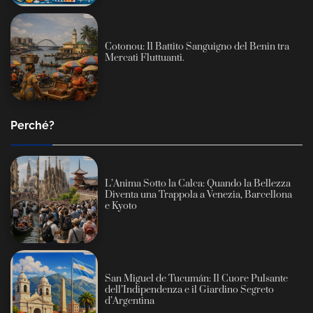
Cotonou: Il Battito Sanguigno del Benin tra
Mercati Fluttuanti.
Perché?
L’Anima Sotto la Calca: Quando la Bellezza
Diventa una Trappola a Venezia, Barcellona
e Kyoto
San Miguel de Tucumán: Il Cuore Pulsante
dell’Indipendenza e il Giardino Segreto
d’Argentina