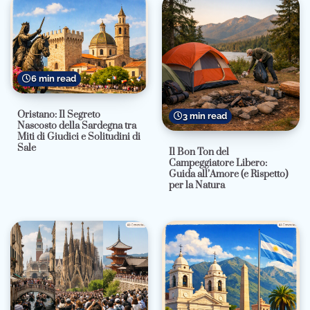
6 min read
Oristano: Il Segreto
3 min read
Nascosto della Sardegna tra
Miti di Giudici e Solitudini di
Sale
Il Bon Ton del
Campeggiatore Libero:
Guida all’Amore (e Rispetto)
per la Natura