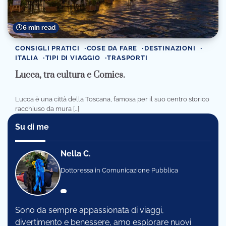
6 min read
CONSIGLI PRATICI
COSE DA FARE
DESTINAZIONI
ITALIA
TIPI DI VIAGGIO
TRASPORTI
Lucca, tra cultura e Comics.
Lucca è una città della Toscana, famosa per il suo centro storico
racchiuso da mura […]
Su di me
Nella C.
Dottoressa in Comunicazione Pubblica
Sono da sempre appassionata di viaggi,
divertimento e benessere, amo esplorare nuovi