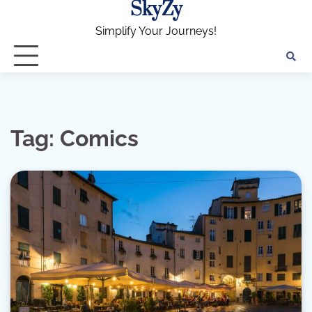
SkyZy
Skip
to
Simplify Your Journeys!
content
Tag:
Comics