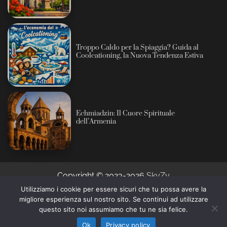
Troppo Caldo per la Spiaggia? Guida al
Coolcationing, la Nuova Tendenza Estiva
Echmiadzin: Il Cuore Spirituale
dell’Armenia
Copyright © 2023-2026
SkyZy
Utilizziamo i cookie per essere sicuri che tu possa avere la
migliore esperienza sul nostro sito. Se continui ad utilizzare
Informativa sull’intelligenza artificiale: alcuni contenuti
questo sito noi assumiamo che tu ne sia felice.
di questo sito sono prodotti con l’ausilio di sistemi
Ho capito
automatici e revisionati prima della pubblicazione (AI
Ok
Privacy policy