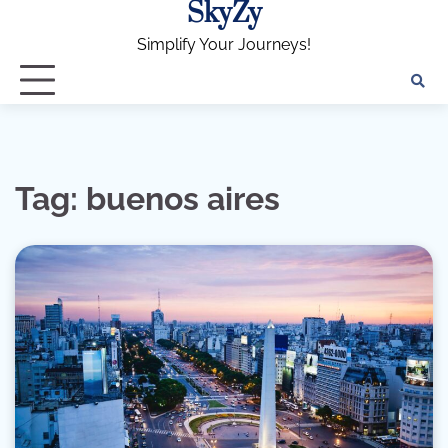
SkyZy
Skip
to
Simplify Your Journeys!
content
Tag:
buenos aires