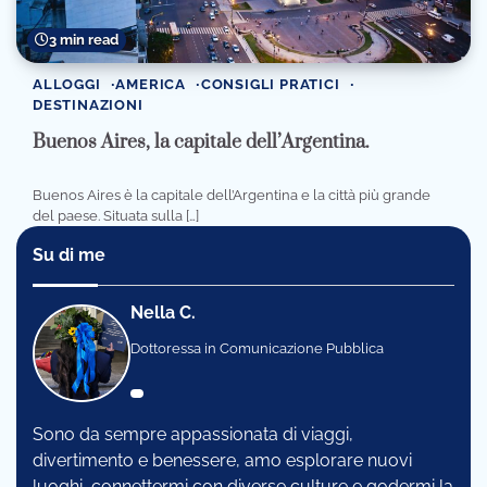
3 min read
ALLOGGI
AMERICA
CONSIGLI PRATICI
DESTINAZIONI
Buenos Aires, la capitale dell’Argentina.
Buenos Aires è la capitale dell’Argentina e la città più grande
del paese. Situata sulla […]
Su di me
Nella C.
Dottoressa in Comunicazione Pubblica
Sono da sempre appassionata di viaggi,
divertimento e benessere, amo esplorare nuovi
luoghi, connettermi con diverse culture e godermi la