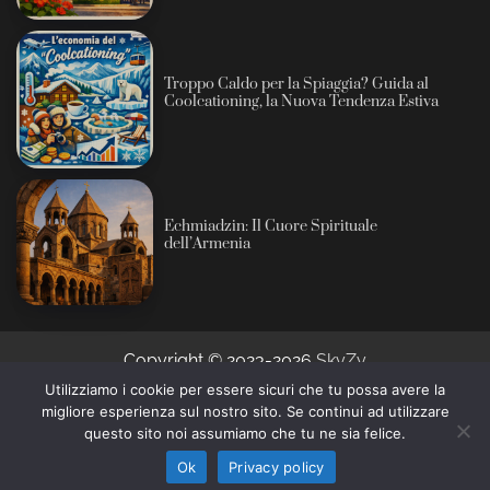
Troppo Caldo per la Spiaggia? Guida al
Coolcationing, la Nuova Tendenza Estiva
Echmiadzin: Il Cuore Spirituale
dell’Armenia
Copyright © 2023-2026
SkyZy
Utilizziamo i cookie per essere sicuri che tu possa avere la
migliore esperienza sul nostro sito. Se continui ad utilizzare
Informativa sull’intelligenza artificiale: alcuni contenuti
questo sito noi assumiamo che tu ne sia felice.
di questo sito sono prodotti con l’ausilio di sistemi
Ho capito
automatici e revisionati prima della pubblicazione (AI
Ok
Privacy policy
Act, Regolamento UE 2024/1689).