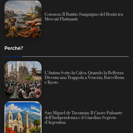
Cotonou: Il Battito Sanguigno del Benin tra
Mercati Fluttuanti.
Perché?
L’Anima Sotto la Calca: Quando la Bellezza
Diventa una Trappola a Venezia, Barcellona
e Kyoto
San Miguel de Tucumán: Il Cuore Pulsante
dell’Indipendenza e il Giardino Segreto
d’Argentina