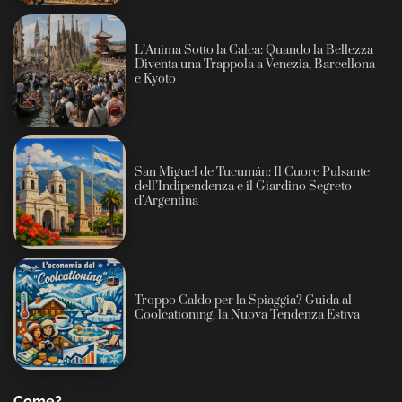
L’Anima Sotto la Calca: Quando la Bellezza
Diventa una Trappola a Venezia, Barcellona
e Kyoto
San Miguel de Tucumán: Il Cuore Pulsante
dell’Indipendenza e il Giardino Segreto
d’Argentina
Troppo Caldo per la Spiaggia? Guida al
Coolcationing, la Nuova Tendenza Estiva
Come?