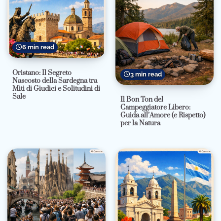
6 min read
Oristano: Il Segreto
3 min read
Nascosto della Sardegna tra
Miti di Giudici e Solitudini di
Sale
Il Bon Ton del
Campeggiatore Libero:
Guida all’Amore (e Rispetto)
per la Natura