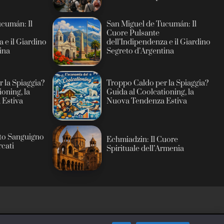
cumán: Il
San Miguel de Tucumán: Il
Cuore Pulsante
 e il Giardino
dell’Indipendenza e il Giardino
ina
Segreto d’Argentina
 la Spiaggia?
Troppo Caldo per la Spiaggia?
oning, la
Guida al Coolcationing, la
Estiva
Nuova Tendenza Estiva
ito Sanguigno
Echmiadzin: Il Cuore
rcati
Spirituale dell’Armenia