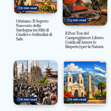
6 min read
3 min read
Oristano: Il Segreto
Nascosto della
Sardegna tra Miti di
Il Bon Ton del
Giudici e Solitudini di
Campeggiatore Libero:
Sale
Guida all’Amore (e
Rispetto) per la Natura
6 min read
6 min read