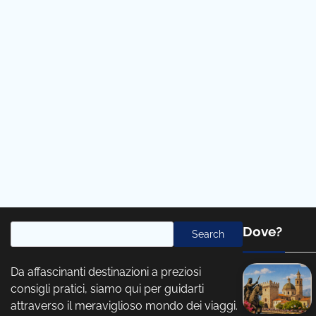
Cerca
Dove?
Search
Da affascinanti destinazioni a preziosi
consigli pratici, siamo qui per guidarti
attraverso il meraviglioso mondo dei viaggi.