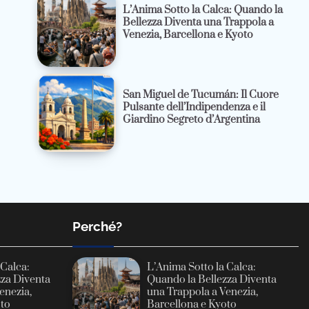
L’Anima Sotto la Calca: Quando la
Bellezza Diventa una Trappola a
Venezia, Barcellona e Kyoto
San Miguel de Tucumán: Il Cuore
Pulsante dell’Indipendenza e il
Giardino Segreto d’Argentina
Perché?
 Calca:
L’Anima Sotto la Calca:
zza Diventa
Quando la Bellezza Diventa
enezia,
una Trappola a Venezia,
oto
Barcellona e Kyoto