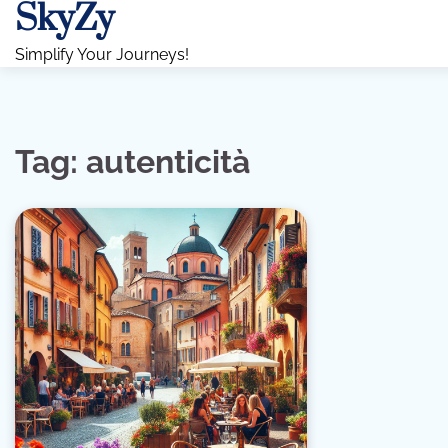
SkyZy
Skip
to
Simplify Your Journeys!
content
Tag:
autenticità