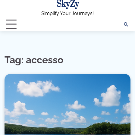
SkyZy
Skip
to
Simplify Your Journeys!
content
Tag:
accesso