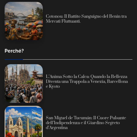
Cotonou: Il Battito Sanguigno del Benin tra
Mercati Fluttuanti.
Perché?
L’Anima Sotto la Calca: Quando la Bellezza
Diventa una Trappola a Venezia, Barcellona
e Kyoto
San Miguel de Tucumán: Il Cuore Pulsante
dell’Indipendenza e il Giardino Segreto
d’Argentina