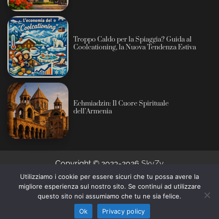
Troppo Caldo per la Spiaggia? Guida al
Coolcationing, la Nuova Tendenza Estiva
Echmiadzin: Il Cuore Spirituale
dell’Armenia
Copyright © 2023-2026
SkyZy
Utilizziamo i cookie per essere sicuri che tu possa avere la
migliore esperienza sul nostro sito. Se continui ad utilizzare
Informativa sull’intelligenza artificiale: alcuni contenuti
questo sito noi assumiamo che tu ne sia felice.
di questo sito sono prodotti con l’ausilio di sistemi
Ho capito
automatici e revisionati prima della pubblicazione (AI
Ok
Privacy policy
Act, Regolamento UE 2024/1689).