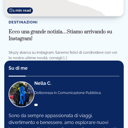
1 min read
DESTINAZIONI
Ecco una grande notizia…Stiamo arrivando su
Instagram!
Skyzy sbarca su Instagram. Saremo felici di condividere con voi
le nostre ultime novità, consigli […]
Su di me
Nella C.
Dottoressa in Comunicazione Pubblica
Sono da sempre appassionata di viaggi,
divertimento e benessere, amo esplorare nuovi