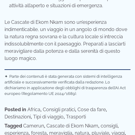
attività all’aperto e situazioni di emergenza.
Le Cascate di Ekom Nkam sono un’esperienza
indimenticabile,
un viaggio in un angolo di mondo dove
la natura regna sovrana e la cultura locale si intreccia
indissolubilmente con il paesaggio.
Preparati a lasciarti
meravigliare dalla potenza e dalla serenità di questo
luogo magico.
✦
Parte dei contenuti è stata generata con sistemi di intelligenza
artificiale e successivamente verificata dalla redazione. Lo
dichiariamo in applicazione degli obblighi di trasparenza dell’AI Act
europeo (Regolamento UE 2024/1689).
Posted in
Africa
,
Consigli pratici
,
Cose da fare
,
Destinazioni
,
Tipi di viaggio
,
Trasporti
Tagged
Camerun
,
Cascate di Ekom Nkam
,
consigli
,
esperienza
,
foresta
,
meraviglia
,
natura
,
pluviale
,
viaggi
,