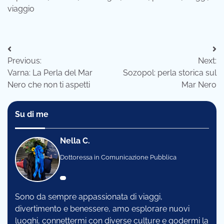
viaggio
Navigazione
Previous:
Next:
articoli
Varna: La Perla del Mar
Sozopol: perla storica sul
Nero che non ti aspetti
Mar Nero
Su di me
Nella C.
Dottoressa in Comunicazione Pubblica
Sono da sempre appassionata di viaggi,
divertimento e benessere, amo esplorare nuovi
luoghi, connettermi con diverse culture e godermi la