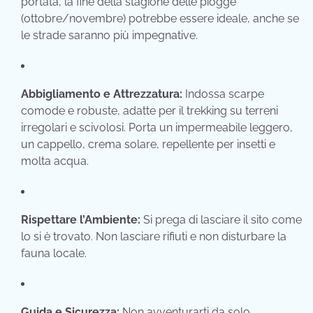
portata,
la fine della stagione delle piogge
(ottobre/novembre) potrebbe essere ideale,
anche se
le strade saranno più impegnative.
Abbigliamento e Attrezzatura:
Indossa scarpe
comode e robuste,
adatte per il trekking su terreni
irregolari e scivolosi.
Porta un impermeabile leggero,
un cappello,
crema solare,
repellente per insetti e
molta acqua.
Rispettare l’Ambiente:
Si prega di lasciare il sito come
lo si è trovato.
Non lasciare rifiuti e non disturbare la
fauna locale.
Guida e Sicurezza:
Non avventurarti da solo.