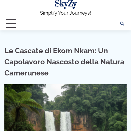
SkyZy
Skip
to
Simplify Your Journeys!
content
Le Cascate di Ekom Nkam: Un
Capolavoro Nascosto della Natura
Camerunese