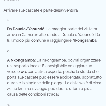
Arrivare alle cascate è parte dell’avventura.
Da Douala/Yaoundé:
La maggior parte dei visitatori
arriva in Camerun atterrando a Douala o Yaoundé.
Da
lì,
il modo più comune è raggiungere
Nkongsamba
.
A Nkongsamba:
Da Nkongsamba,
dovrai organizzare
un trasporto locale.
È consigliabile noleggiare un
veicolo 4×4 con autista esperto,
poiché la strada che
porta alle cascate può essere accidentata,
soprattutto
durante la stagione delle piogge.
La distanza è di circa
25-30 km,
ma il viaggio può durare un’ora o più a
causa delle condizioni stradali.