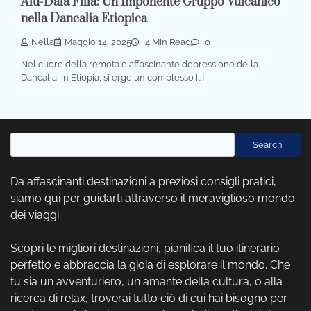
Alu-Dala Filla: Un Imponente Gruppo Vulcanico
nella Dancalia Etiopica
Nella
Maggio 14, 2025
4 Min Read
0
Nel cuore della remota e affascinante depressione della
Dancalia, in Etiopia, si erge un complesso […]
Cerca
Search
Da affascinanti destinazioni a preziosi consigli pratici,
siamo qui per guidarti attraverso il meraviglioso mondo
dei viaggi.
Scopri le migliori destinazioni, pianifica il tuo itinerario
perfetto e abbraccia la gioia di esplorare il mondo. Che
tu sia un avventuriero, un amante della cultura, o alla
ricerca di relax, troverai tutto ciò di cui hai bisogno per