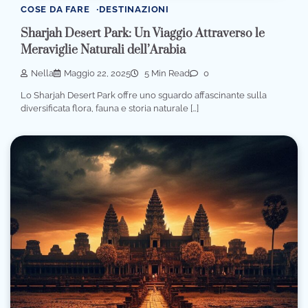
COSE DA FARE
DESTINAZIONI
Sharjah Desert Park: Un Viaggio Attraverso le
Meraviglie Naturali dell’Arabia
Nella
Maggio 22, 2025
5 Min Read
0
Lo Sharjah Desert Park offre uno sguardo affascinante sulla
diversificata flora, fauna e storia naturale […]