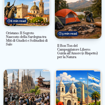
6 min read
Oristano: Il Segreto
3 min read
Nascosto della Sardegna tra
Miti di Giudici e Solitudini di
Sale
Il Bon Ton del
Campeggiatore Libero:
Guida all’Amore (e Rispetto)
per la Natura