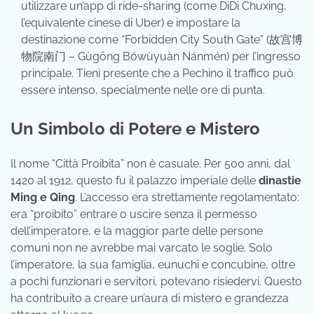
utilizzare un’app di ride-sharing (come DiDi Chuxing,
l’equivalente cinese di Uber) e impostare la
destinazione come “Forbidden City South Gate” (故宫博
物院南门 – Gùgōng Bówùyuàn Nánmén) per l’ingresso
principale. Tieni presente che a Pechino il traffico può
essere intenso, specialmente nelle ore di punta.
Un Simbolo di Potere e Mistero
Il nome “Città Proibita” non è casuale. Per 500 anni, dal
1420 al 1912, questo fu il palazzo imperiale delle
dinastie
Ming e Qing
. L’accesso era strettamente regolamentato:
era “proibito” entrare o uscire senza il permesso
dell’imperatore, e la maggior parte delle persone
comuni non ne avrebbe mai varcato le soglie. Solo
l’imperatore, la sua famiglia, eunuchi e concubine, oltre
a pochi funzionari e servitori, potevano risiedervi. Questo
ha contribuito a creare un’aura di mistero e grandezza