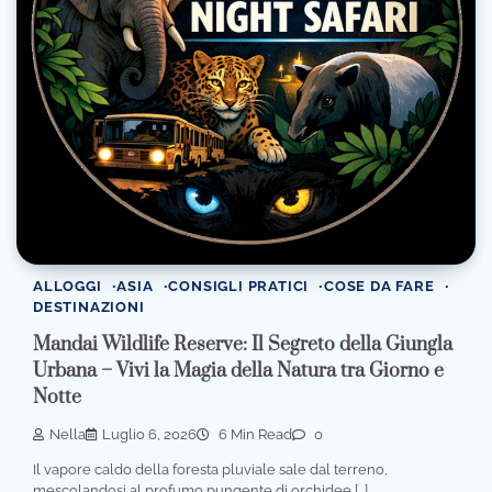
ALLOGGI
ASIA
CONSIGLI PRATICI
COSE DA FARE
DESTINAZIONI
Mandai Wildlife Reserve: Il Segreto della Giungla
Urbana – Vivi la Magia della Natura tra Giorno e
Notte
Nella
Luglio 6, 2026
6 Min Read
0
Il vapore caldo della foresta pluviale sale dal terreno,
mescolandosi al profumo pungente di orchidee […]