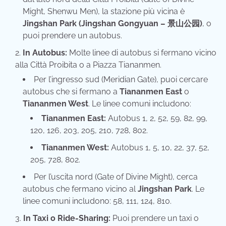
Might, Shenwu Men), la stazione più vicina è
Jingshan Park (Jingshan Gongyuan – 景山公园)
, o
puoi prendere un autobus.
In Autobus:
Molte linee di autobus si fermano vicino
alla Città Proibita o a Piazza Tiananmen.
Per l’ingresso sud (Meridian Gate), puoi cercare
autobus che si fermano a
Tiananmen East
o
Tiananmen West
. Le linee comuni includono:
Tiananmen East:
Autobus 1, 2, 52, 59, 82, 99,
120, 126, 203, 205, 210, 728, 802.
Tiananmen West:
Autobus 1, 5, 10, 22, 37, 52,
205, 728, 802.
Per l’uscita nord (Gate of Divine Might), cerca
autobus che fermano vicino al
Jingshan Park
. Le
linee comuni includono: 58, 111, 124, 810.
In Taxi o Ride-Sharing:
Puoi prendere un taxi o