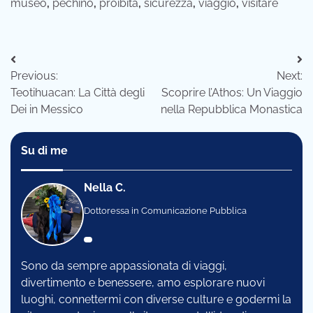
museo
,
pechino
,
proibita
,
sicurezza
,
viaggio
,
visitare
Navigazione
Previous:
Next:
articoli
Teotihuacan: La Città degli
Scoprire l’Athos: Un Viaggio
Dei in Messico
nella Repubblica Monastica
Su di me
Nella C.
Dottoressa in Comunicazione Pubblica
Sono da sempre appassionata di viaggi,
divertimento e benessere, amo esplorare nuovi
luoghi, connettermi con diverse culture e godermi la