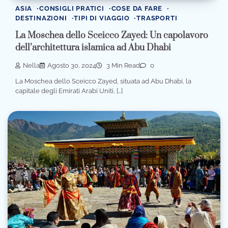
ASIA
CONSIGLI PRATICI
COSE DA FARE
DESTINAZIONI
TIPI DI VIAGGIO
TRASPORTI
La Moschea dello Sceicco Zayed: Un capolavoro
dell’architettura islamica ad Abu Dhabi
Nella
Agosto 30, 2024
3 Min Read
0
La Moschea dello Sceicco Zayed, situata ad Abu Dhabi, la
capitale degli Emirati Arabi Uniti, […]