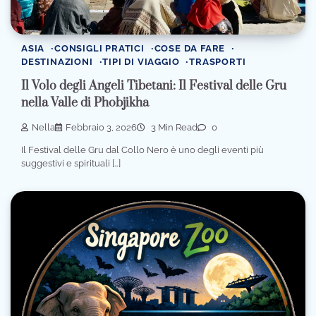
ASIA
CONSIGLI PRATICI
COSE DA FARE
DESTINAZIONI
TIPI DI VIAGGIO
TRASPORTI
Il Volo degli Angeli Tibetani: Il Festival delle Gru
nella Valle di Phobjikha
Nella
Febbraio 3, 2026
3 Min Read
0
Il Festival delle Gru dal Collo Nero è uno degli eventi più
suggestivi e spirituali […]