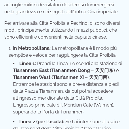
accoglie milioni di visitatori desiderosi di immergersi
nella grandezza e nei segreti dell’antica Cina imperiale.
Per arrivare alla Città Proibita a Pechino, ci sono diversi
modi, principalmente utilizzando i mezzi pubblici, che
sono efficienti e convenienti nella capitale cinese.
In Metropolitana:
La metropolitana è il modo più
semplice e veloce per raggiungere la Città Proibita.
Linea 1:
Prendi la Linea 1 e scendi alla stazione di
Tiananmen East (Tian’anmen Dong – 天安门东)
o
Tiananmen West (Tian’anmen Xi – 天安门西)
.
Entrambe le stazioni sono a breve distanza a piedi
dalla Piazza Tiananmen, da cui potrai accedere
all’ingresso meridionale della Città Proibita.
L’ingresso principale è il Meridian Gate (Wumen),
superando la Porta di Tiananmen.
Linea 2 (per l’uscita):
Se hai intenzione di uscire
dal lato nord della Città Proibita (Gate of Divine