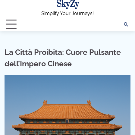
SkyZy
Skip
to
Simplify Your Journeys!
content
La Città Proibita: Cuore Pulsante
dell’Impero Cinese