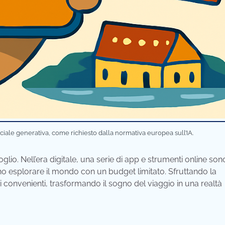
iciale generativa, come richiesto dalla normativa europea sull’IA.
glio. Nell’era digitale, una serie di app e strumenti online son
rano esplorare il mondo con un budget limitato. Sfruttando la
zzi convenienti, trasformando il sogno del viaggio in una realtà