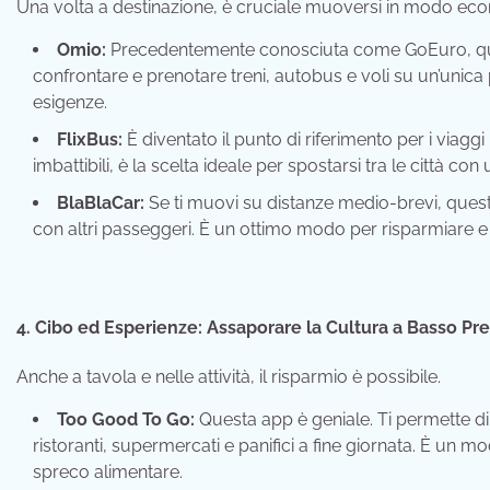
Una volta a destinazione, è cruciale muoversi in modo ec
Omio:
Precedentemente conosciuta come GoEuro, quest
confrontare e prenotare treni, autobus e voli su un’unica
esigenze.
FlixBus:
È diventato il punto di riferimento per i viagg
imbattibili, è la scelta ideale per spostarsi tra le città con
BlaBlaCar:
Se ti muovi su distanze medio-brevi, questa
con altri passeggeri. È un ottimo modo per risparmiare 
4. Cibo ed Esperienze: Assaporare la Cultura a Basso Pr
Anche a tavola e nelle attività, il risparmio è possibile.
Too Good To Go:
Questa app è geniale. Ti permette di
ristoranti, supermercati e panifici a fine giornata. È u
spreco alimentare.