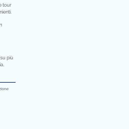
e tour
ienti.
un
 su più
ia,
azione