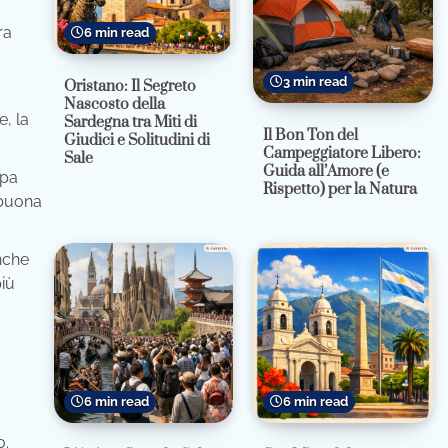
ra
6 min read
3 min read
Oristano: Il Segreto
Nascosto della
e, la
Sardegna tra Miti di
Il Bon Ton del
Giudici e Solitudini di
Campeggiatore Libero:
Sale
Guida all’Amore (e
ppa
Rispetto) per la Natura
a buona
nche
più
6 min read
6 min read
o.