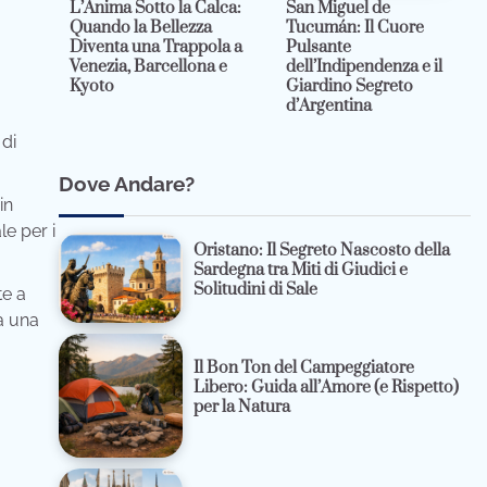
L’Anima Sotto la Calca:
San Miguel de
Quando la Bellezza
Tucumán: Il Cuore
Diventa una Trappola a
Pulsante
Venezia, Barcellona e
dell’Indipendenza e il
Kyoto
Giardino Segreto
d’Argentina
 di
Dove Andare?
in
le per i
Oristano: Il Segreto Nascosto della
Sardegna tra Miti di Giudici e
Solitudini di Sale
te a
da una
Il Bon Ton del Campeggiatore
Libero: Guida all’Amore (e Rispetto)
per la Natura