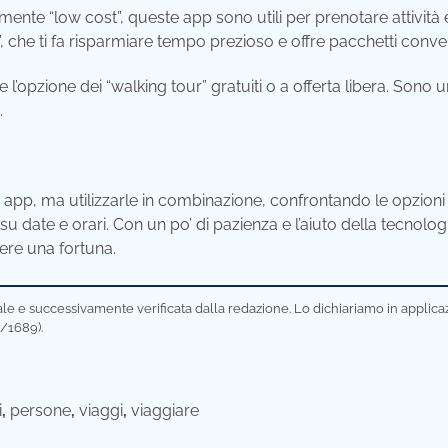
nte “low cost”, queste app sono utili per prenotare attività 
a”, che ti fa risparmiare tempo prezioso e offre pacchetti conven
 l’opzione dei “walking tour” gratuiti o a offerta libera. Sono 
.
a app, ma utilizzarle in combinazione, confrontando le opzioni
u date e orari. Con un po’ di pazienza e l’aiuto della tecnolog
ere una fortuna.
ciale e successivamente verificata dalla redazione. Lo dichiariamo in applic
/1689).
i
,
persone
,
viaggi
,
viaggiare