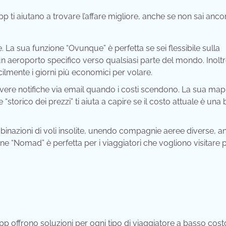
 ti aiutano a trovare l’affare migliore, anche se non sai anco
. La sua funzione “Ovunque” è perfetta se sei flessibile sulla
 un aeroporto specifico verso qualsiasi parte del mondo. Inoltr
cilmente i giorni più economici per volare.
cevere notifiche via email quando i costi scendono. La sua ma
e “storico dei prezzi” ti aiuta a capire se il costo attuale è un
inazioni di voli insolite, unendo compagnie aeree diverse, a
one “Nomad” è perfetta per i viaggiatori che vogliono visitare 
p offrono soluzioni per ogni tipo di viaggiatore a basso cost