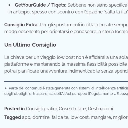
GetYourGuide / Tiqets:
Sebbene non siano specificame
in anticipo, spesso con sconti o con l’opzione “salta la fil
Consiglio Extra:
Per gli spostamenti in città, cercate sempre
modo eccellente per orientarsi e conoscere la storia locale
Un Ultimo Consiglio
La chiave per un viaggio low cost non è affidarsi a una sol
piattaforme e mantenendo la massima flessibilità possibile s
potrai pianificare un’avventura indimenticabile senza spend
✦
Parte dei contenuti è stata generata con sistemi di intelligenza artifi
degli obblighi di trasparenza dell’AI Act europeo (Regolamento UE 2024
Posted in
Consigli pratici
,
Cose da fare
,
Destinazioni
Tagged
app
,
dormire
,
fai da te
,
low cost
,
mangiare
,
miglior