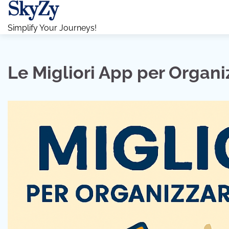
SkyZy
Skip
to
Simplify Your Journeys!
content
Le Migliori App per Organ